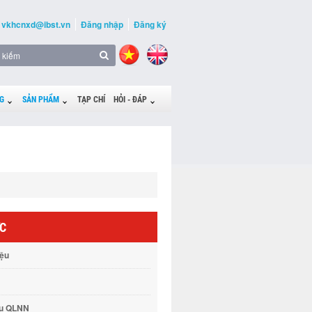
vkhcnxd@ibst.vn
Đăng nhập
Đăng ký
G
SẢN PHẨM
TẠP CHÍ
HỎI - ĐÁP
ỨC
iệu
vụ QLNN