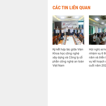
CÁC TIN LIÊN QUAN
ả năng
Hội thảo chuyên đề Bim
Ký kết hợp tác giữa Viện
Hội nghị sơ k
ao cho
trong kỷ nguyên AI: từ
Khoa học công nghệ
nhiệm vụ 6 t
ong hệ
quy định đến thực tiễn
xây dựng và Công ty cổ
năm và triển
i khi có
chuyển đổi số ngành
phần công nghệ an toàn
vụ kế hoạch 
Xây dựng
Việt Nam
cuối năm 20