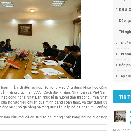
KH & 
Đào tạ
Thí ng
Tư vấn
Thi cô
Sản p
Tạp chí
hảo luận nhằm đi đến sự hợp tác trong việc ứng dụng khoa học công
tiềm năng thực hiện được. Cách đây 4 năm, Nhật Bản và Việt Nam
TIN 
theo công nghệ Nhật Bản, thực tế là hướng dẫn thi công. Phía Nhật
 của họ vào tiêu chuẩn của mình đang soạn thảo, và xây dựng 03
o ống kích; hố ga bằng bê tông đúc sẵn; nắp hố ga ngăn mùi chống
 bộ làm đầu mối để có sự trao đổi thống nhất trong những cuộc họp
Ngày 06/5/