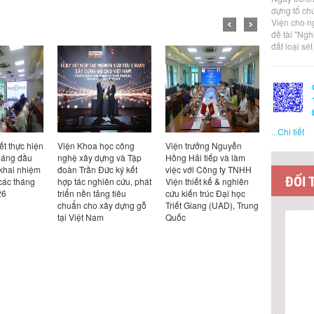
dựng tổ ch
Viện cho n
đề tài "Ng
đất loại sé
...
Chi tiết
ết thực hiện
Viện Khoa học công
Viện trưởng Nguyễn
Viện trưở
háng đầu
nghệ xây dựng và Tập
Hồng Hải tiếp và làm
Hồng Hải t
 khai nhiệm
đoàn Trần Đức ký kết
việc với Công ty TNHH
việc với Cô
ĐỐI 
các tháng
hợp tác nghiên cứu, phát
Viện thiết kế & nghiên
Design Ka
26
triển nền tảng tiêu
cứu kiến trúc Đại học
Bản
chuẩn cho xây dựng gỗ
Triết Giang (UAD), Trung
tại Việt Nam
Quốc