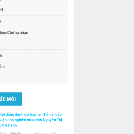
CN
o
hiệm/Chứng nhận
ng
hẩm
TỨC MỚI
Hội đồng đánh giá luận án Tiến sĩ cấp
Viện cho nghiên cứu sinh Nguyễn Thị
Bích Hạnh
2024, Viện Khoa học công nghệ xây