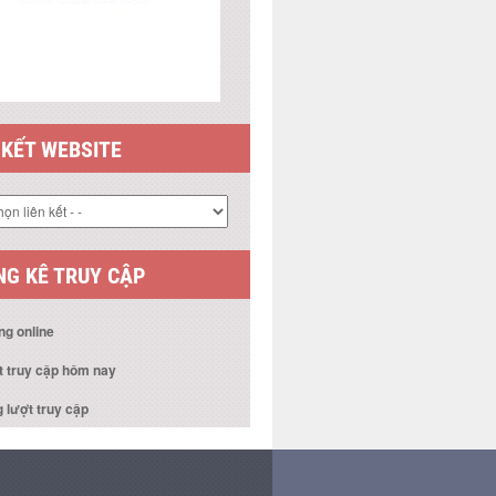
 KẾT WEBSITE
G KÊ TRUY CẬP
ng online
t truy cập hôm nay
 lượt truy cập