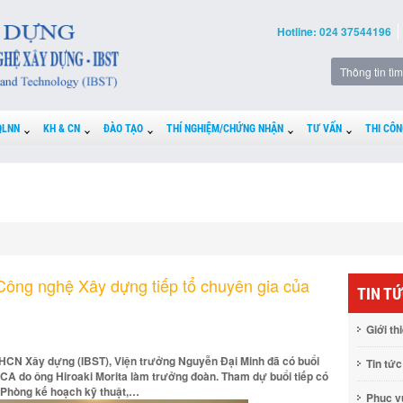
Hotline: 024 37544196
QLNN
KH & CN
ĐÀO TẠO
THÍ NGHIỆM/CHỨNG NHẬN
TƯ VẤN
THI CÔN
Công nghệ Xây dựng tiếp tổ chuyên gia của
TIN T
Giới th
KHCN Xây dựng (IBST), Viện trưởng Nguyễn Đại Minh đã có buổi
Tin tức
JICA do ông Hiroaki Morita làm trưởng đoàn. Tham dự buổi tiếp có
o Phòng kế hoạch kỹ thuật,…
Phục 