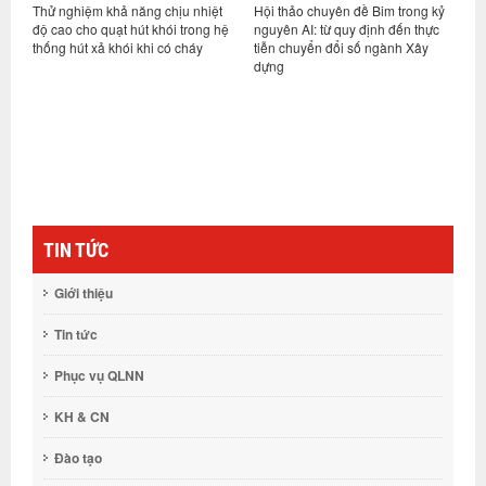
iệm khả năng chịu nhiệt
Hội thảo chuyên đề Bim trong kỷ
Ký kết hợp tác 
ho quạt hút khói trong hệ
nguyên AI: từ quy định đến thực
học công nghệ 
t xả khói khi có cháy
tiễn chuyển đổi số ngành Xây
ty cổ phần côn
dựng
Việt Nam
TIN TỨC
Giới thiệu
Tin tức
Phục vụ QLNN
KH & CN
Đào tạo