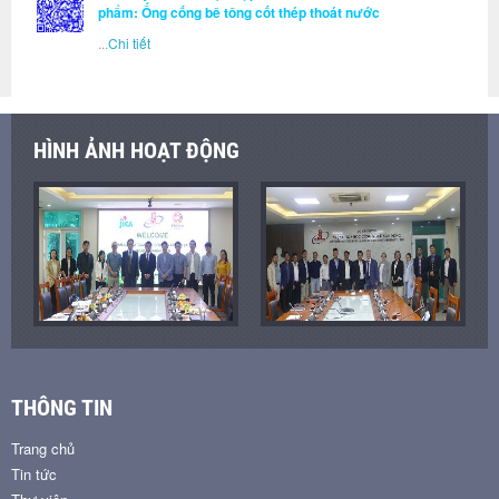
phẩm: Ống cống bê tông cốt thép thoát nước
...
Chi tiết
HÌNH ẢNH HOẠT ĐỘNG
THÔNG TIN
Trang chủ
Tin tức