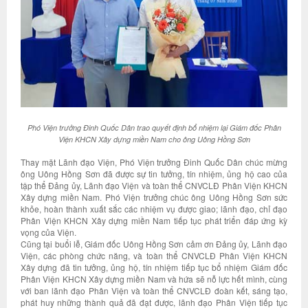
Phó Viện trưởng Đinh Quốc Dân trao quyết định bổ nhiệm lại Giám đốc Phân
Viện KHCN Xây dựng miền Nam cho ông Uông Hồng Sơn
Thay mặt Lãnh đạo Viện, Phó Viện trưởng Đinh Quốc Dân chúc mừng
ông Uông Hồng Sơn đã được sự tin tưởng, tín nhiệm, ủng hộ cao của
tập thể Đảng ủy, Lãnh đạo Viện và toàn thể CNVCLĐ Phân Viện KHCN
Xây dựng miền Nam. Phó Viện trưởng chúc ông Uông Hồng Sơn sức
khỏe, hoàn thành xuất sắc các nhiệm vụ được giao; lãnh đạo, chỉ đạo
Phân Viện KHCN Xây dựng miền Nam tiếp tục phát triển đáp ứng kỳ
vọng của Viện.
Cũng tại buổi lễ, Giám đốc Uông Hồng Sơn cảm ơn Đảng ủy, Lãnh đạo
Viện, các phòng chức năng, và toàn thể CNVCLĐ Phân Viện KHCN
Xây dựng đã tin tưởng, ủng hộ, tín nhiệm tiếp tục bổ nhiệm Giám đốc
Phân Viện KHCN Xây dựng miền Nam và hứa sẽ nỗ lực hết mình, cùng
với ban lãnh đạo Phân Viện và toàn thể CNVCLĐ đoàn kết, sáng tạo,
phát huy những thành quả đã đạt được, lãnh đạo Phân Viện tiếp tục