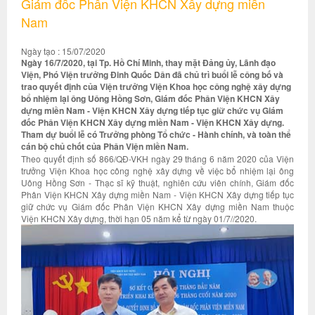
Giám đốc Phân Viện KHCN Xây dựng miền
Nam
Ngày tạo : 15/07/2020
Ngày 16/7/2020, tại Tp. Hồ Chí Minh, thay mặt Đảng ủy, Lãnh đạo
Viện, Phó Viện trưởng Đinh Quốc Dân đã chủ trì buổi lễ công bố và
trao quyết định của Viện trưởng Viện Khoa học công nghệ xây dựng
bổ nhiệm lại ông Uông Hồng Sơn, Giám đốc Phân Viện KHCN Xây
dựng miền Nam - Viện KHCN Xây dựng tiếp tục giữ chức vụ Giám
đốc Phân Viện KHCN Xây dựng miền Nam - Viện KHCN Xây dựng.
Tham dự buổi lễ có Trưởng phòng Tổ chức - Hành chính, và toàn thể
cán bộ chủ chốt của Phân Viện miền Nam.
Theo quyết định số 866/QĐ-VKH ngày 29 tháng 6 năm 2020 của Viện
trưởng Viện Khoa học công nghệ xây dựng về việc bổ nhiệm lại ông
Uông Hồng Sơn - Thạc sĩ kỹ thuật, nghiên cứu viên chính, Giám đốc
Phân Viện KHCN Xây dựng miền Nam - Viện KHCN Xây dựng tiếp tục
giữ chức vụ Giám đốc Phân Viện KHCN Xây dựng miền Nam thuộc
Viện KHCN Xây dựng, thời hạn 05 năm kể từ ngày 01/7//2020.