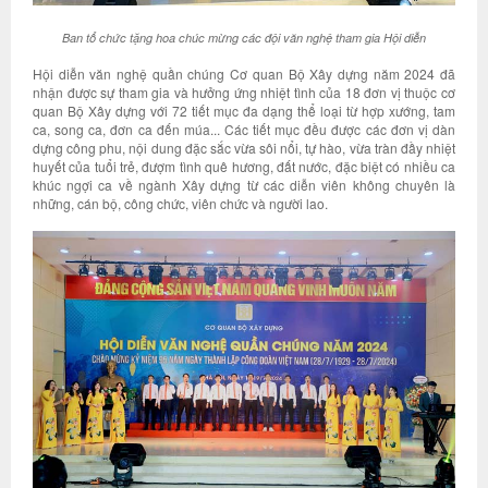
Ban tổ chức tặng hoa chúc mừng các đội văn nghệ tham gia Hội diễn
Hội diễn văn nghệ quần chúng Cơ quan Bộ Xây dựng năm 2024 đã
nhận được sự tham gia và hưởng ứng nhiệt tình của 18 đơn vị thuộc cơ
quan Bộ Xây dựng với 72 tiết mục đa dạng thể loại từ hợp xướng, tam
ca, song ca, đơn ca đến múa... Các tiết mục đều được các đơn vị dàn
dựng công phu, nội dung đặc sắc vừa sôi nổi, tự hào, vừa tràn đầy nhiệt
huyết của tuổi trẻ, đượm tình quê hương, đất nước, đặc biệt có nhiều ca
khúc ngợi ca về ngành Xây dựng từ các diễn viên không chuyên là
những, cán bộ, công chức, viên chức và người lao.