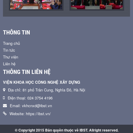
THÔNG TIN
Trang chủ
Tin tức
Thư viện
Liên hệ
THÔNG TIN LIÊN HỆ
VIỆN KHOA HỌC CÔNG NGHỆ XÂY DỰNG
Địa chỉ: 81 phố Trần Cung, Nghĩa Đô, Hà Nội
Điện thoại: 024 3754 4196
Email: vkhcnxd@ibst.vn
Website: https://ibst.vn/
© Copyright 2015 Bản quyền thuộc về IBST. Allright reserved.