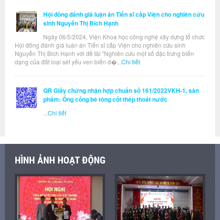
Hội đồng đánh giá luận án Tiến sĩ cấp Viện cho nghiên cứu
sinh Nguyễn Thị Bích Hạnh
Ngày 06/5/2024, Viện Khoa học công nghệ xây dựng tổ chức
Hội đồng đánh giá luận án Tiến sĩ cấp Viện cho nghiên cứu sinh
Nguyễn Thị Bích Hạnh với đề tài "Nghiên cứu một số đặc trưng biến
dạng của đất loại sét yếu ven biển đ�...
Chi tiết
QR Giấy chứng nhận hợp chuẩn số 161/2022VKH-1, sản
phẩm: Ống cống bê tông cốt thép thoát nước
...
Chi tiết
HÌNH ẢNH HOẠT ĐỘNG