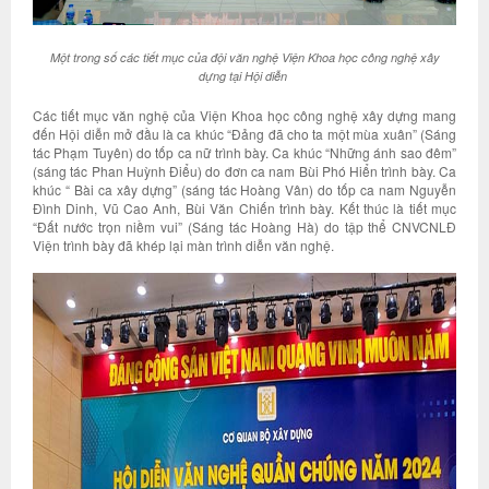
Một trong số các tiết mục của đội văn nghệ Viện
Khoa học công nghệ xây
dựng
tại Hội diễn
Các tiết mục văn nghệ của Viện Khoa học công nghệ xây dựng mang
đến Hội diễn mở đầu là ca khúc “Đảng đã cho ta một mùa xuân” (Sáng
tác Phạm Tuyên) do tốp ca nữ trình bày. Ca khúc “Những ánh sao đêm”
(sáng tác Phan Huỳnh Điểu) do đơn ca nam Bùi Phó Hiển trình bày. Ca
khúc “ Bài ca xây dựng” (sáng tác Hoàng Vân) do tốp ca nam Nguyễn
Đình Dinh, Vũ Cao Anh, Bùi Văn Chiến trình bày. Kết thúc là tiết mục
“Đất nước trọn niềm vui” (Sáng tác Hoàng Hà) do tập thể CNVCNLĐ
Viện trình bày đã khép lại màn trình diễn văn nghệ.