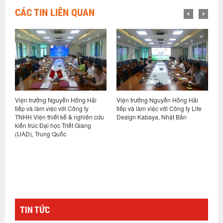
CÁC TIN LIÊN QUAN
Viện trưởng Nguyễn Hồng Hải
Hội thảo khoa học “Nhà ở xã hội
V
tiếp và làm việc với Công ty Life
phát thải các-bon thấp – Định
t
u
Design Kabaya, Nhật Bản
hướng và giải pháp cho Việt
V
Nam”
TIN TỨC