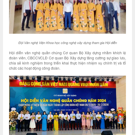
Đội Văn nghệ Viện Khoa học công nghệ xây dựng tham gia Hội diễn
Hội diễn văn nghệ quần chúng Cơ quan Bộ Xây dựng nhằm khích lệ
đoàn viên, CBCCVCLĐ Cơ quan Bộ Xây dựng tăng cường sự giao lưu,
chia sẻ kinh nghiệm trong triển khai thực hiện nhiệm vụ chính trị và tổ
chức các hoạt động công đoàn.