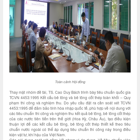
Toàn cảnh Hội đồng
Thay mặt nhóm đề tài, TS. Cao Duy Bách trình bày tiêu chuẩn quốc gia
TCVN 4453:1995 Kết cấu bê tông và bê tông cốt thép toàn khối – Quy
phạm thi công và nghiệm thu. Do yêu cầu đặt ra cần soát xét TCVN
4453:1995 để đảm bảo tính hòa nhập quốc tế, phù hợp về nội dung với
các tiêu chuẩn thi công và nghiệm thu kết quả bê tông, bê tông cốt thép
của các nước tiên tiến trên thế giới (Hoa Kỳ, Châu Âu), tạo điều kiện
thuận lợi để các kết cấu bê tông, bê tông cốt thép thiết kế theo tiêu
chuẩn nước ngoài có thể áp dụng tiêu chuẩn thi công này trong điều
kiện vật tư, khí hậu của Việt Nam.
Các nội dung soát xét gồm: Về phạm vi áp dụng, Về tiêu chuẩn viện