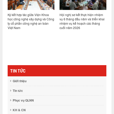
ỷ
Ký kết hợp tác giữa Viện Khoa
Hội nghị sơ kết thực hiện nhiệm
V
học công nghệ xây dựng và Công
vụ 6 tháng đầu năm và triển khai
d
ty cổ phần công nghệ an toàn
nhiệm vụ kế hoạch các tháng
h
Việt Nam
cuối năm 2026
n
g
TIN TỨC
Giới thiệu
Tin tức
Phục vụ QLNN
KH & CN