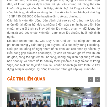
dẫn, về thuật ngữ và định nghĩa, về yêu cầu chung, về công tác ván
khuôn đà giáo, về công tác cốt thép, về hỗn hợp bê tông, về công tác thi
công bê tông, về kiểm tra và nghiệm thu kết cấu hoàn thành, về chương
16 SP 435.1325800 Kiểm tra giám định, về các phụ lục…
Các thành viên Hội đồng đều đánh giá cao sự cố gắng, nỗ lực của
nhóm đề tài, đồng thời đưa ra những ý kiến góp ý nhằm hoàn thiện tiêu
chuẩn như giải thích sự thay đổi tên tiêu chuẩn, phạm vi, đối tượng áp
dụng, rà soát tiêu chuẩn viện dẫn, danh mục tiêu chuẩn, thuật ngữ, định
nghĩa…
Kết luận phiên họp, TS. Cao Duy Khôi, Chủ tịch Hội đồng cảm ơn và
ghi nhận những ý kiến đóng góp quý báu của các thầy trong Hội đồng.
Chủ tịch Hội đồng đề nghị nhóm đề tài xem xét, cân nhắc kỹ tiếp thu ý
kiến đóng góp của các phản biện, ủy viên và chuyên gia về ván khuôn
đà giáo, công tác nghiệm thu bê tông, không quy định nội dung về văn
bản pháp lý, và nhóm đề tài cần lấy thêm ý kiến của một số đơn vị trong
Viện, đặc biệt tính thực tiễn của tiêu chuẩn hoàn thiện sớm trình Bộ Xây
dựng. Nhiệm vụ được Hội đồng khoa học đánh giá xếp loại xuất sắc./.
CÁC TIN LIÊN QUAN