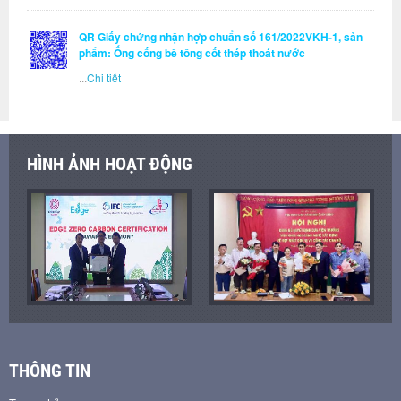
QR Giấy chứng nhận hợp chuẩn số 161/2022VKH-1, sản
phẩm: Ống cống bê tông cốt thép thoát nước
...
Chi tiết
HÌNH ẢNH HOẠT ĐỘNG
THÔNG TIN