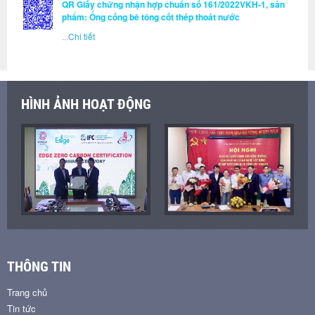
QR Giấy chứng nhận hợp chuẩn số 161/2022VKH-1, sản
phẩm: Ống cống bê tông cốt thép thoát nước
...
Chi tiết
HÌNH ẢNH HOẠT ĐỘNG
THÔNG TIN
Trang chủ
Tin tức