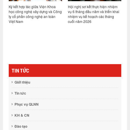
ỷ
Ký kết hợp tác giữa Viện Khoa
Hội nghị sơ kết thực hiện nhiệm
V
học công nghệ xây dựng và Công
vụ 6 tháng đầu năm và triển khai
d
ty cổ phần công nghệ an toàn
nhiệm vụ kế hoạch các tháng
h
Việt Nam
cuối năm 2026
n
g
TIN TỨC
Giới thiệu
Tin tức
Phục vụ QLNN
KH & CN
Đào tạo