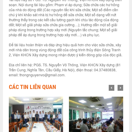
soạn. Nội dung tài liệu gồm: Phạm vi áp dụng; Sửa chữa các hư hỏng
của nhà do động đất (Các nguyên tắc khi sửa chữa; Một số điểm cần
chú ý khi khảo sát nhà bị hư hỏng để sửa chữa; Một số dạng vết nứt
thường thấy trong các kết cầu tường gạch khi chịu tác động của động
đất; Một số giải pháp sửa chữa gia cường…); Hướng dẫn một số giải
pháp dùng trong trường hợp xây mới (Nguyên tắc chung; Một số giải
pháp để áp dụng trong trường hợp xây mới…) và phụ lục.
Để tài liệu hoàn thiện và đáp ứng hiệu quả hơn cho việc sửa chữa, xây
mới nhà dân trong vùng động đất của công trình thủy điện Sông Tranh
2, Viện KHCN Xây dựng mong nhận được ý kiến đóng góp của độc giả.
Địa chỉ liên hệ: PGS. TS. Nguyễn Võ Thông, Viện KHCN Xây dựng (81
Trần Cung, Nghĩa Tân, Cầu Giấy, Hà Nội), điện thoại: 04.37480838,
email: thongnguyenvo@gmail.com.
CÁC TIN LIÊN QUAN