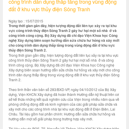
công trình dân dụng thấp tầng trong vùng động
đất ở khu vực thủy điện Sông Tranh
Ngày tạo : 15/07/2015
Trong thời gian gần đây, hiện tượng động đất liên tục xảy ra tại khu
vực công trình thủy điện Sông Tranh 2 gây hư hại một số nhà ở và
công trình công cộng. Bộ Xây dựng đã chỉ đạo Viện Khoa học Công
nghệ Xây dựng biên soạn hướng dẫn sửa chữa hư hỏng và xây mới
cho công trình dân dụng thấp tầng trong vùng động đất ở khu vực
thủy điện Sông Tranh 2.
Trong thời gian gần đây, hiện tượng động đất liên tục xảy ra tại khu vực
công trình thủy điện Sông Tranh 2 gây hư hại một số nhà ở và công
trình công cộng. Bộ Xây dựng đã chỉ đạo Viện Khoa học Công nghệ
Xây dựng biên soạn hướng dẫn sửa chữa hư hỏng và xây mới cho công
trình dân dụng thấp tầng trong vùng động đất ở khu vực thủy điện Sông
Tranh 2.
Theo tinh thần văn bản số 283/BXD-VP, ngày 04/10/2012 của Bộ Xây
dựng, Viện KHCN Xây dựng đã hoàn thành Hướng dẫn kỹ thuật trên cơ
sở kế thừa những kết quả nghiên cứu của Viện trong nhiều năm qua về
phòng chống động đất và kinh nghiệm của các giải pháp sửa chữa và
xây mới cho các công trình nhà tại khu vực động đất ở Điện Biên, Lai
Châu. Tài liệu gồm hai phần chính: Hướng dẫn sửa chữa hư hỏng và
hướng dẫn một số giải pháp trong trường hợp xây mới.
Tài liệu này do PGS. TS. Nguyễn Võ Thông, Viện KHCN Xây dựng biên