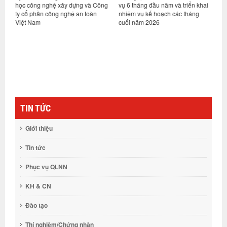
học công nghệ xây dựng và Công
vụ 6 tháng đầu năm và triển khai
d
ty cổ phần công nghệ an toàn
nhiệm vụ kế hoạch các tháng
h
Việt Nam
cuối năm 2026
n
g
TIN TỨC
Giới thiệu
Tin tức
Phục vụ QLNN
KH & CN
Đào tạo
Thí nghiệm/Chứng nhận