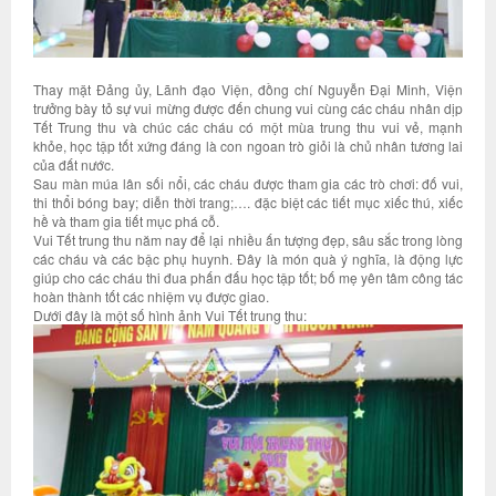
Thay mặt Đảng ủy, Lãnh đạo Viện, đồng chí Nguyễn Đại Minh, Viện
trưởng bày tỏ sự vui mừng được đến chung vui cùng các cháu nhân dịp
Tết Trung thu và chúc các cháu có một mùa trung thu vui vẻ, mạnh
khỏe, học tập tốt xứng đáng là con ngoan trò giỏi là chủ nhân tương lai
của đất nước.
Sau màn múa lân sối nổi, các cháu được tham gia các trò chơi: đố vui,
thi thổi bóng bay; diễn thời trang;…. đặc biệt các tiết mục xiếc thú, xiếc
hề và tham gia tiết mục phá cỗ.
Vui Tết trung thu năm nay để lại nhiều ấn tượng đẹp, sâu sắc trong lòng
các cháu và các bậc phụ huynh. Đây là món quà ý nghĩa, là động lực
giúp cho các cháu thi đua phấn đấu học tập tốt; bố mẹ yên tâm công tác
hoàn thành tốt các nhiệm vụ được giao.
Dưới đây là một số hình ảnh Vui Tết trung thu: