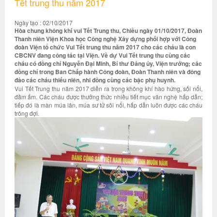
Tết trung thu năm 2017
Ngày tạo : 02/10/2017
Hòa chung không khí vui Tết Trung thu, Chiều ngày 01/10/2017, Đoàn
Thanh niên Viện Khoa học Công nghệ Xây dựng phối hợp với Công
đoàn Viện tổ chức Vui Tết trung thu năm 2017 cho các cháu là con
CBCNV đang công tác tại Viện. Về dự Vui Tết trung thu cùng các
cháu có đồng chí Nguyễn Đại Minh, Bí thư Đảng ủy, Viện trưởng; các
đồng chí trong Ban Chấp hành Công đoàn, Đoàn Thanh niên và đông
đảo các cháu thiếu niên, nhi đồng cùng các bậc phụ huynh.
Vui Tết Trung thu năm 2017 diễn ra trong không khí hào hứng, sối nổi,
đầm ấm. Các cháu được thưởng thức nhiều tiết mục văn nghệ hấp dẫn;
tiếp đó là màn múa lân, múa sư tử sôi nổi, hấp dẫn luôn được các cháu
trông đợi.