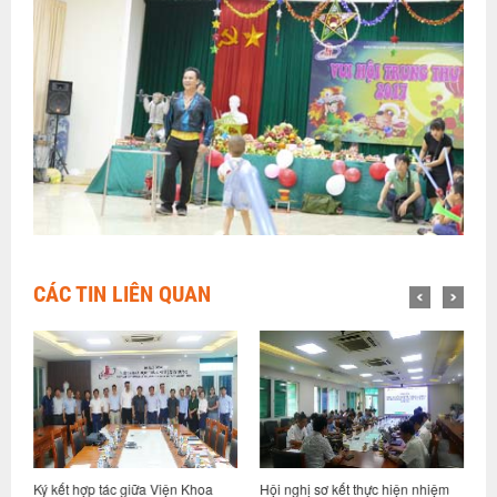
CÁC TIN LIÊN QUAN
ỷ
Ký kết hợp tác giữa Viện Khoa
Hội nghị sơ kết thực hiện nhiệm
V