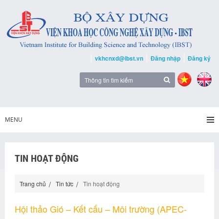
vkhcnxd@ibst.vn
Đăng nhập
Đăng ký
MENU
TIN HOẠT ĐỘNG
Trang chủ
Tin tức
Tin hoạt động
Hội thảo Gió – Kết cấu – Môi trường (APEC-