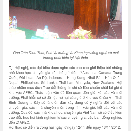
Ông Trần Đình Thái, Phó Vụ trưởng Vụ Khoa học công nghệ và môi
trường phát biểu tại Hội thảo
Tại Hội nghị, các đại biểu được nghe các báo cáo giới thiệu bởi những
nhà khoa học, chuyên gia trên thế giới đến từ Australia, Canada, Trung
Quốc, Đài Loan, Ấn Độ, Indonesia, Hong Kong, Nhật Bản, Hàn Quốc,
Nepal, Philippines, Sri Lanka, Thái Lan, Malaysia, New Zealand. Hội
thảo nhằm mục đích Trao đổi thông tin chỉ số tiêu chuẩn chất tải gió ở
khu vực APEC; Thảo luận vấn đề liên quan đến gió, kết cấu và môi
trường; Phát triển cơ sở dữ liệu hư hại của gió ở khu vực Châu Á – Thái
Bình Dương… Đây sẽ là diễn đàn xây dựng có ý nghĩa đối với các
chuyên gia, các nhà chuyên môn trong lĩnh vực gió, kết cấu và môi
trường. Qua đó, các nhà khoa học, chuyên gia Việt Nam sẽ có điều kiện
trao đổi, học hỏi kinh nghiệm từ các chuyên gia, các bạn đồng nghiệp
đến từ APEC.
Hội thảo sẽ diễn ra trong hai ngày từ ngày 12/11 đến ngày 13/11/2012.