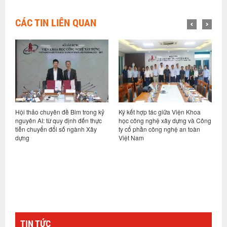
CÁC TIN LIÊN QUAN
t
Hội thảo chuyên đề Bim trong kỷ
Ký kết hợp tác giữa Viện Khoa
H
hệ
nguyên AI: từ quy định đến thực
học công nghệ xây dựng và Công
v
tiễn chuyển đổi số ngành Xây
ty cổ phần công nghệ an toàn
n
dựng
Việt Nam
c
TIN TỨC