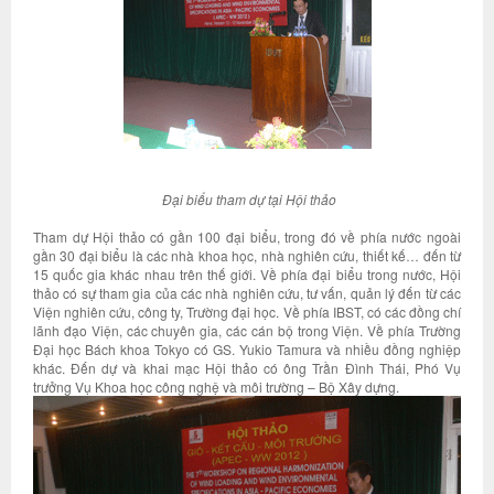
Đại biểu tham dự tại Hội thảo
Tham dự Hội thảo có gần 100 đại biểu, trong đó về phía nước ngoài
gần 30 đại biểu là các nhà khoa học, nhà nghiên cứu, thiết kế… đến từ
15 quốc gia khác nhau trên thế giới. Về phía đại biểu trong nước, Hội
thảo có sự tham gia của các nhà nghiên cứu, tư vấn, quản lý đến từ các
Viện nghiên cứu, công ty, Trường đại học. Về phía IBST, có các đồng chí
lãnh đạo Viện, các chuyên gia, các cán bộ trong Viện. Về phía Trường
Đại học Bách khoa Tokyo có GS. Yukio Tamura và nhiều đồng nghiệp
khác. Đến dự và khai mạc Hội thảo có ông Trần Đình Thái, Phó Vụ
trưởng Vụ Khoa học công nghệ và môi trường – Bộ Xây dựng.