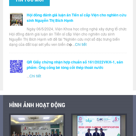
Hội đồng đánh giá luận án Tiến sĩ cấp Viện cho nghiên cứu
sinh Nguyễn Thị Bích Hạnh
Ngày 06/5/2024, Viện Khoa học công nghệ xây dựng tổ chức
Hội đồng đánh giá luận án Tiến sĩ cấp Viện cho nghiên cứu sinh
Nguyễn Thị Bích Hạnh với đề tài "Nghiên cứu một số đặc trưng biến
dạng của đất loại sét yếu ven biển đ�...
Chi tiết
QR Giấy chứng nhận hợp chuẩn số 161/2022VKH-1, sản
phẩm: Ống cống bê tông cốt thép thoát nước
...
Chi tiết
HÌNH ẢNH HOẠT ĐỘNG