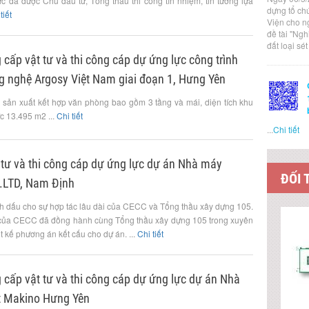
ực đã được Chủ đầu tư, Tổng thầu thi công tín nhiệm, tin tưởng lựa
dựng tổ ch
tiết
Viện cho n
đề tài "Ng
đất loại sé
g cấp vật tư và thi công cáp dự ứng lực công trình
 nghệ Argosy Việt Nam giai đoạn 1, Hưng Yên
sản xuất kết hợp văn phòng bao gồm 3 tầng và mái, diện tích khu
c 13.495 m2 ...
Chi tiết
...
Chi tiết
 tư và thi công cáp dự ứng lực dự án Nhà máy
ĐỐI 
.LTD, Nam Định
h dấu cho sự hợp tác lâu dài của CECC và Tổng thầu xây dựng 105.
 của CECC đã đồng hành cùng Tổng thầu xây dựng 105 trong xuyên
ết kế phương án kết cấu cho dự án. ...
Chi tiết
g cấp vật tư và thi công cáp dự ứng lực dự án Nhà
t Makino Hưng Yên