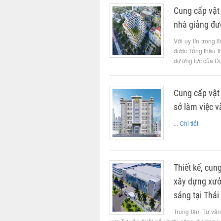
Cung cấp vật 
nhà giảng đư
Với uy tín trong 
được Tổng thầu th
dự ứng lực của Dự
Cung cấp vật 
sở làm việc 
...
Chi tiết
Thiết kế, cun
xây dựng xưở
sáng tại Thái
Trung tâm Tư vấn