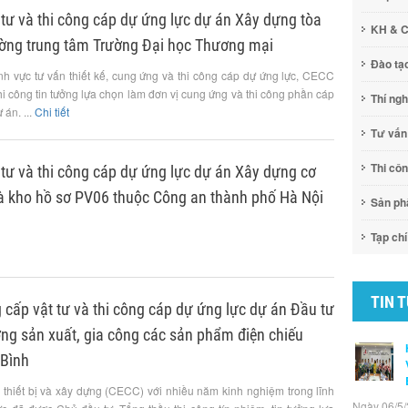
tư và thi công cáp dự ứng lực dự án Xây dựng tòa
KH & 
ờng trung tâm Trường Đại học Thương mại
Đào tạ
lĩnh vực tư vấn thiết kế, cung ứng và thi công cáp dự ứng lực, CECC
i công tin tưởng lựa chọn làm đơn vị cung ứng và thi công phần cáp
Thí ng
 án. ...
Chi tiết
Tư vấn
Thi cô
tư và thi công cáp dự ứng lực dự án Xây dựng cơ
và kho hồ sơ PV06 thuộc Công an thành phố Hà Nội
Sản p
Tạp chí
TIN 
g cấp vật tư và thi công cáp dự ứng lực dự án Đầu tư
ng sản xuất, gia công các sản phẩm điện chiếu
 Bình
 thiết bị và xây dựng (CECC) với nhiều năm kinh nghiệm trong lĩnh
Ngày 06/5/