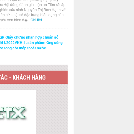
ức Hội đồng đánh giá luận án Tiến sĩ cấp
ghiên cứu sinh Nguyễn Thị Bích Hạnh với
hiên cứu một số đặc trưng biến dạng của
t yếu ven biển đ�...
Chi tiết
QR Giấy chứng nhận hợp chuẩn số
161/2022VKH-1, sản phẩm: Ống cống
bê tông cốt thép thoát nước
TÁC - KHÁCH HÀNG