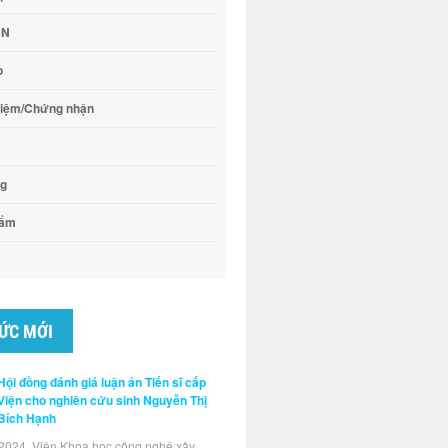
CN
o
hiệm/Chứng nhận
ng
hẩm
TỨC MỚI
Hội đồng đánh giá luận án Tiến sĩ cấp
Viện cho nghiên cứu sinh Nguyễn Thị
Bích Hạnh
2024, Viện Khoa học công nghệ xây