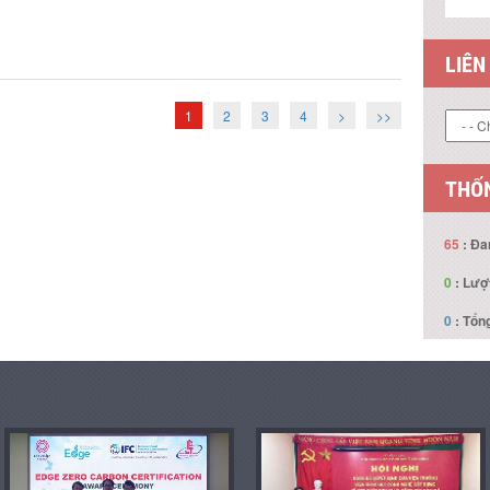
LIÊN
1
2
3
4
>
>>
THỐN
65
: Đa
0
: Lượ
0
: Tổng