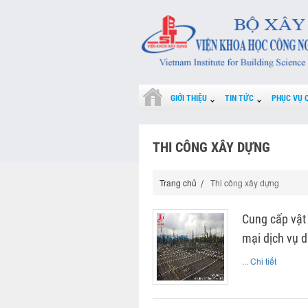
GIỚI THIỆU
TIN TỨC
PHỤC VỤ 
THI CÔNG XÂY DỰNG
Trang chủ
Thi công xây dựng
Cung cấp vật
mại dịch vụ d
...
Chi tiết