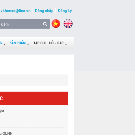
vkhcnxd@ibst.vn
Đăng nhập
Đăng ký
G
SẢN PHẨM
TẠP CHÍ
HỎI - ĐÁP
ỨC
iệu
vụ QLNN