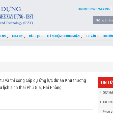
Hotline: 024 37544196
QLNN
KH & CN
ĐÀO TẠO
THÍ NGHIỆM/CHỨNG NHẬN
TƯ VẤN
THI CÔN
 tư và thi công cáp dự ứng lực dự án Khu thương
TIN T
u lịch sinh thái Phú Gia, Hải Phòng
Giới th
Tin tức
Phục 