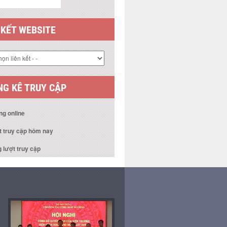
 KẾT WEBSITE
G KÊ TRUY CẬP
ng online
t truy cập hôm nay
 lượt truy cập