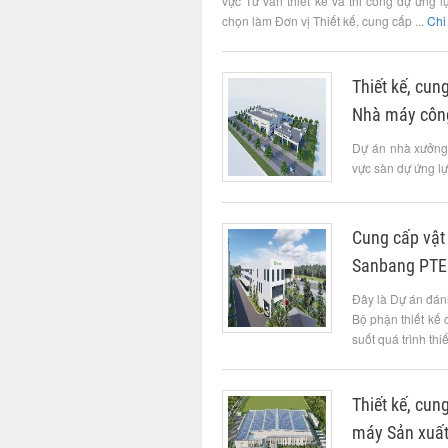
vực Tư vấn thiết kế và thi công dự ứng l
chọn làm Đơn vị Thiết kế, cung cấp ...
Chi 
Thiết kế, cun
Nhà máy công
Dự án nhà xưởng 
vực sàn dự ứng lự
Cung cấp vật
Sanbang PTE
Đây là Dự án đán
Bộ phận thiết kế
suốt quá trình thi
Thiết kế, cun
máy Sản xuấ