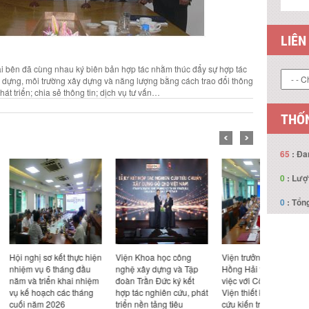
LIÊN
ai bên đã cùng nhau ký biên bản hợp tác nhằm thúc đẩy sự hợp tác
xây dựng, môi trường xây dựng và năng lượng bằng cách trao đổi thông
át triển; chia sẻ thông tin; dịch vụ tư vấn…
THỐN
65
: Đa
0
: Lượ
0
: Tổng
ết thực hiện
Viện Khoa học công
Viện trưởng Nguyễn
Viện trưở
háng đầu
nghệ xây dựng và Tập
Hồng Hải tiếp và làm
Hồng Hải t
 khai nhiệm
đoàn Trần Đức ký kết
việc với Công ty TNHH
việc với Cô
các tháng
hợp tác nghiên cứu, phát
Viện thiết kế & nghiên
Design Ka
26
triển nền tảng tiêu
cứu kiến trúc Đại học
Bản