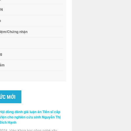
CN
o
hiệm/Chứng nhận
ng
hẩm
TỨC MỚI
Hội đồng đánh giá luận án Tiến sĩ cấp
Viện cho nghiên cứu sinh Nguyễn Thị
Bích Hạnh
2024, Viện Khoa học công nghệ xây