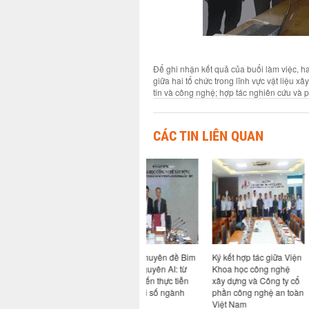
Để ghi nhận kết quả của buổi làm việc, h
giữa hai tổ chức trong lĩnh vực vật liệu 
tin và công nghệ; hợp tác nghiên cứu và ph
CÁC TIN LIÊN QUAN
ả năng
Hội thảo chuyên đề Bim
Ký kết hợp tác giữa Viện
Hội nghị sơ k
ao cho
trong kỷ nguyên AI: từ
Khoa học công nghệ
nhiệm vụ 6 t
ong hệ
quy định đến thực tiễn
xây dựng và Công ty cổ
năm và triển
i khi có
chuyển đổi số ngành
phần công nghệ an toàn
vụ kế hoạch 
Xây dựng
Việt Nam
cuối năm 20