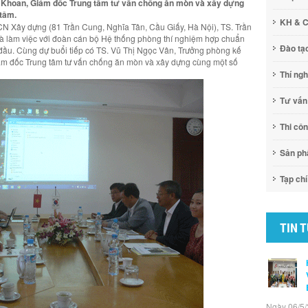
n Khoan, Giám đốc Trung tâm tư vấn chống ăn mòn và xây dựng
 tâm.
KH & 
CN Xây dựng (81 Trần Cung, Nghĩa Tân, Cầu Giấy, Hà Nội), TS. Trần
 và làm việc với đoàn cán bộ Hệ thống phòng thí nghiệm hợp chuẩn
Đào tạ
đầu. Cùng dự buổi tiếp có TS. Vũ Thị Ngọc Vân, Trưởng phòng kế
ám đốc Trung tâm tư vấn chống ăn mòn và xây dựng cùng một số
Thí ng
Tư vấn
Thi cô
Sản p
Tạp chí
TIN 
Ngày 06/5/