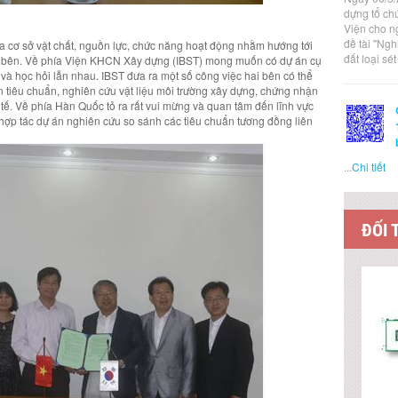
dựng tổ ch
Viện cho n
đề tài "Ng
qua cơ sở vật chất, nguồn lực, chức năng hoạt động nhằm hướng tới
đất loại sé
ỗi bên. Về phía Viện KHCN Xây dựng (IBST) mong muốn có dự án cụ
 và học hỏi lẫn nhau. IBST đưa ra một số công việc hai bên có thể
 tiêu chuẩn, nghiên cứu vật liệu môi trường xây dựng, chứng nhận
tế. Về phía Hàn Quốc tỏ ra rất vui mừng và quan tâm đến lĩnh vực
ợp tác dự án nghiên cứu so sánh các tiêu chuẩn tương đồng liên
...
Chi tiết
ĐỐI 