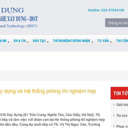
Hotline: 024 37544196
QLNN
KH & CN
ĐÀO TẠO
THÍ NGHIỆM/CHỨNG NHẬN
TƯ VẤN
THI CÔN
y dựng và Hệ thống phòng thí nghiệm hợp
TIN T
Giới th
HCN Xây dựng (81 Trần Cung, Nghĩa Tân, Cầu Giấy, Hà Nội), TS.
Tin tức
i tiếp và làm việc với đoàn cán bộ Hệ thống phòng thí nghiệm hợp
in dẫn đầu. Cùng dự buổi tiếp có TS. Vũ Thị Ngọc Vân, Trưởng
Phục 