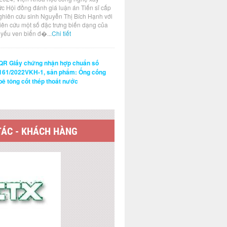
ức Hội đồng đánh giá luận án Tiến sĩ cấp
ghiên cứu sinh Nguyễn Thị Bích Hạnh với
hiên cứu một số đặc trưng biến dạng của
t yếu ven biển đ�...
Chi tiết
QR Giấy chứng nhận hợp chuẩn số
161/2022VKH-1, sản phẩm: Ống cống
bê tông cốt thép thoát nước
TÁC - KHÁCH HÀNG