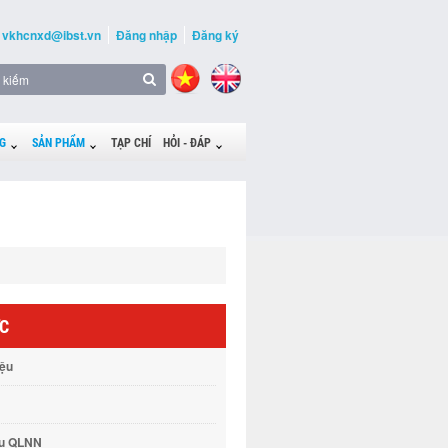
vkhcnxd@ibst.vn
Đăng nhập
Đăng ký
G
SẢN PHẨM
TẠP CHÍ
HỎI - ĐÁP
ỨC
iệu
vụ QLNN