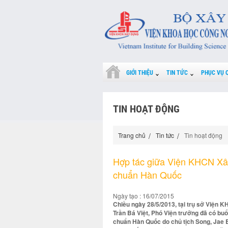
GIỚI THIỆU
TIN TỨC
PHỤC VỤ 
TIN HOẠT ĐỘNG
Trang chủ
Tin tức
Tin hoạt động
Hợp tác giữa Viện KHCN Xâ
chuẩn Hàn Quốc
Ngày tạo : 16/07/2015
Chiều ngày 28/5/2013, tại trụ sở Viện K
Trần Bá Việt, Phó Viện trưởng đã có buổ
chuẩn Hàn Quốc do chủ tịch Song, Jae B