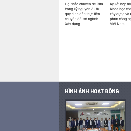
Khoa học
Thử nghiệm khả năng
Hội thảo chuyên đề Bim
Ký kết hợp tá
 dựng
chịu nhiệt độ cao cho
trong kỷ nguyên AI: từ
Khoa học cô
khu di
quạt hút khói trong hệ
quy định đến thực tiễn
xây dựng và 
ng Lộc và
thống hút xả khói khi có
chuyển đổi số ngành
phần công n
g Chùa
cháy
Xây dựng
Việt Nam
HÌNH ẢNH HOẠT ĐỘNG