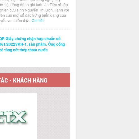
ức Hội đồng đánh giá luận án Tiến sĩ cấp
ghiên cứu sinh Nguyễn Thị Bích Hạnh với
hiên cứu một số đặc trưng biến dạng của
t yếu ven biển đ�...
Chi tiết
QR Giấy chứng nhận hợp chuẩn số
161/2022VKH-1, sản phẩm: Ống cống
bê tông cốt thép thoát nước
TÁC - KHÁCH HÀNG