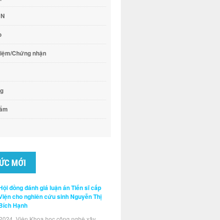
CN
o
hiệm/Chứng nhận
ng
hẩm
TỨC MỚI
Hội đồng đánh giá luận án Tiến sĩ cấp
Viện cho nghiên cứu sinh Nguyễn Thị
Bích Hạnh
2024, Viện Khoa học công nghệ xây