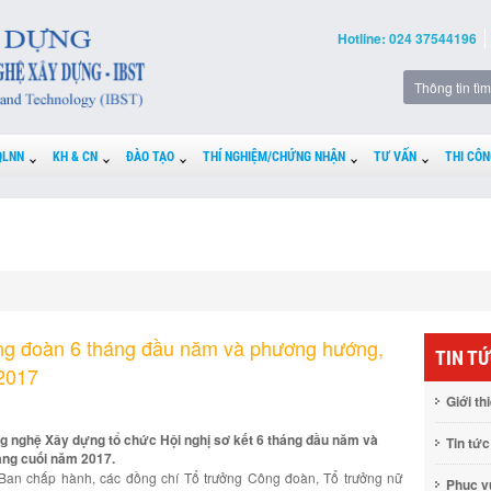
Hotline: 024 37544196
QLNN
KH & CN
ĐÀO TẠO
THÍ NGHIỆM/CHỨNG NHẬN
TƯ VẤN
THI CÔN
ông đoàn 6 tháng đầu năm và phương hướng,
TIN T
 2017
Giới th
 nghệ Xây dựng tổ chức Hội nghị sơ kết 6 tháng đầu năm và
Tin tức
áng cuối năm 2017.
 Ban chấp hành, các đồng chí Tổ trưởng Công đoàn, Tổ trưởng nữ
Phục 