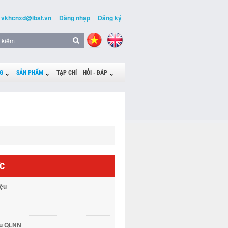
vkhcnxd@ibst.vn
Đăng nhập
Đăng ký
G
SẢN PHẨM
TẠP CHÍ
HỎI - ĐÁP
ỨC
iệu
vụ QLNN