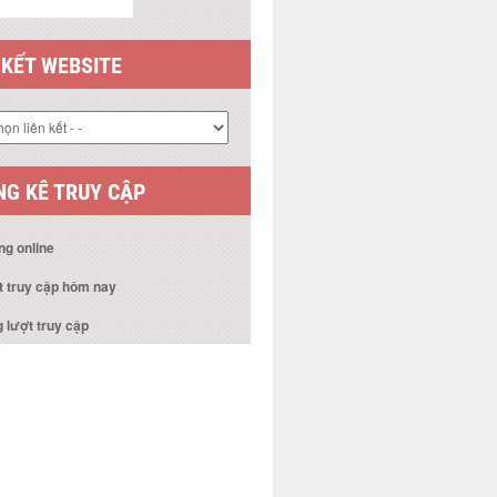
 KẾT WEBSITE
G KÊ TRUY CẬP
ng online
t truy cập hôm nay
 lượt truy cập