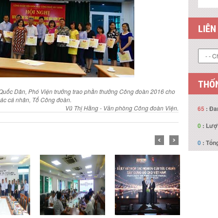
LIÊN
THỐN
Quốc Dân, Phó Viện trưởng trao phần thưởng Công đoàn 2016 cho
các cá nhân, Tổ Công đoàn.
Vũ Thị Hằng - Văn phòng Công đoàn Viện.
65
: Đa
0
: Lượ
0
: Tổng