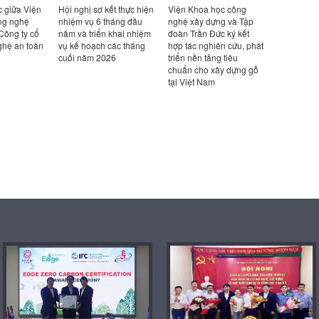
c giữa Viện
Hội nghị sơ kết thực hiện
Viện Khoa học công
Viện trưở
ng nghệ
nhiệm vụ 6 tháng đầu
nghệ xây dựng và Tập
Hồng Hải t
Công ty cổ
năm và triển khai nhiệm
đoàn Trần Đức ký kết
việc với 
ghệ an toàn
vụ kế hoạch các tháng
hợp tác nghiên cứu, phát
Viện thiết
cuối năm 2026
triển nền tảng tiêu
cứu kiến t
chuẩn cho xây dựng gỗ
Triết Gian
tại Việt Nam
Quốc