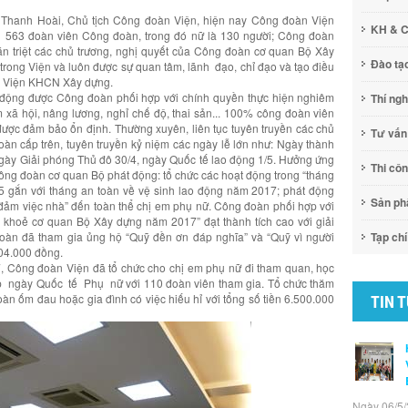
 Thanh Hoài, Chủ tịch Công đoàn Viện, hiện nay Công đoàn Viện
KH & 
 563 đoàn viên Công đoàn, trong đó nữ là 130 người; Công đoàn
 triệt các chủ trương, nghị quyết của Công đoàn cơ quan Bộ Xây
Đào tạ
trong Viện và luôn được sự quan tâm, lãnh đạo, chỉ đạo và tạo điều
ng Viện KHCN Xây dựng.
 động được Công đoàn phối hợp với chính quyền thực hiện nghiêm
Thí ng
ểm xã hội, nâng lương, nghỉ chế độ, thai sản... 100% công đoàn viên
 được đảm bảo ổn định. Thường xuyên, liên tục tuyên truyền các chủ
Tư vấn
oàn cấp trên, tuyên truyền kỷ niệm các ngày lễ lớn như: Ngày thành
ngày Giải phóng Thủ đô 30/4, ngày Quốc tế lao động 1/5. Hưởng ứng
Thi cô
 Công đoàn cơ quan Bộ phát động: tổ chức các hoạt động trong “tháng
5 gắn với tháng an toàn về vệ sinh lao động năm 2017; phát động
Sản p
ớc đảm việc nhà” đến toàn thể chị em phụ nữ. Công đoàn phối hợp với
i khoẻ cơ quan Bộ Xây dựng năm 2017” đạt thành tích cao với giải
oàn đã tham gia ủng hộ “Quỹ đền ơn đáp nghĩa” và “Quỹ vì người
Tạp chí
04.000 đồng.
 Công đoàn Viện đã tổ chức cho chị em phụ nữ đi tham quan, học
ịp ngày Quốc tế Phụ nữ với 110 đoàn viên tham gia. Tổ chức thăm
oàn ốm đau hoặc gia đình có việc hiếu hỉ với tổng số tiền 6.500.000
TIN 
Ngày 06/5/