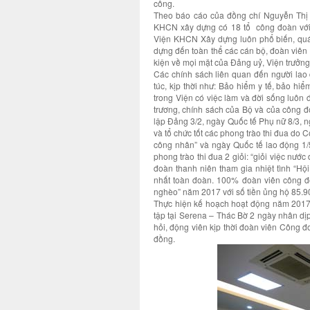
công.
Theo báo cáo của đồng chí Nguyễn Thị
KHCN xây dựng có 18 tổ công đoàn với
Viện KHCN Xây dựng luôn phổ biến, quán
dựng đến toàn thể các cán bộ, đoàn viên 
kiện về mọi mặt của Đảng uỷ, Viện trưở
Các chính sách liên quan đến người lao
túc, kịp thời như: Bảo hiểm y tế, bảo hi
trong Viện có việc làm và đời sống luôn
trương, chính sách của Bộ và của công đ
lập Đảng 3/2, ngày Quốc tế Phụ nữ 8/3, 
và tổ chức tốt các phong trào thi đua do
công nhân” và ngày Quốc tế lao động 1/
phong trào thi đua 2 giỏi: “giỏi việc nư
đoàn thanh niên tham gia nhiệt tình “Hộ
nhất toàn đoàn. 100% đoàn viên công đ
nghèo” năm 2017 với số tiền ủng hộ 85.9
Thực hiện kế hoạch hoạt động năm 2017,
tập tại Serena – Thác Bờ 2 ngày nhân d
hỏi, động viên kịp thời đoàn viên Công đ
đồng.