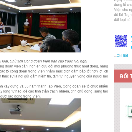
dựng tổ ch
Viện cho n
đề tài "Ng
đất loại sé
...
Chi tiết
Hoài, Chủ tịch Công đoàn Viện báo cáo trước Hội nghị
ông đoàn viện cần nghiên cứu đổi mới phương thức hoạt động, nâng
ác tổ công đoàn trong Viện nhằm mục đích đảm bảo tốt hơn lợi ích
ĐỐI 
 thực sự là nơi gửi gắm niềm tin, tâm tư, nguyện vọng của người lao
nh xây dựng và 55 năm thành lập Viện, Công đoàn sẽ tổ chức nhiều
 lòng tự hào, đề cao tinh thần trách nhiệm, tính chủ động, sáng tạo
 người lao động trong Viện.