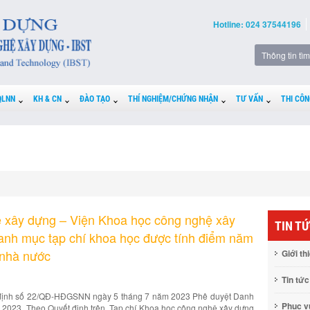
Hotline: 024 37544196
QLNN
KH & CN
ĐÀO TẠO
THÍ NGHIỆM/CHỨNG NHẬN
TƯ VẤN
THI CÔN
ệ xây dựng – Viện Khoa học công nghệ xây
TIN T
anh mục tạp chí khoa học được tính điểm năm
 nhà nước
Giới th
Tin tức
t định số 22/QĐ-HĐGSNN ngày 5 tháng 7 năm 2023 Phê duyệt Danh
Phục 
 2023. Theo Quyết định trên, Tạp chí Khoa học công nghệ xây dựng