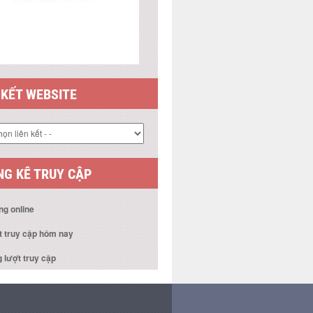
 KẾT WEBSITE
G KÊ TRUY CẬP
ng online
t truy cập hôm nay
 lượt truy cập