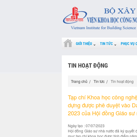
GIỚI THIỆU
TIN TỨC
PHỤC VỤ 
TIN HOẠT ĐỘNG
Trang chủ
Tin tức
Tin hoạt động
Tạp chí Khoa học công ngh
dựng được phê duyệt vào D
2023 của Hội đồng Giáo sư
Ngày tạo : 07/07/2023
Hội đồng Giáo sư nhà nước đã ký quyế
mục tạp chí khoa học được tính điểm năm