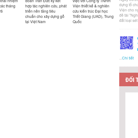
 khai nhiệm
đoàn Trần Đức ký kết
việc với Công ty TNHH
việc với Cô
dựng tổ ch
các tháng
hợp tác nghiên cứu, phát
Viện thiết kế & nghiên
Design Ka
Viện cho n
26
triển nền tảng tiêu
cứu kiến trúc Đại học
Bản
đề tài "Ng
chuẩn cho xây dựng gỗ
Triết Giang (UAD), Trung
đất loại sé
tại Việt Nam
Quốc
...
Chi tiết
ĐỐI 