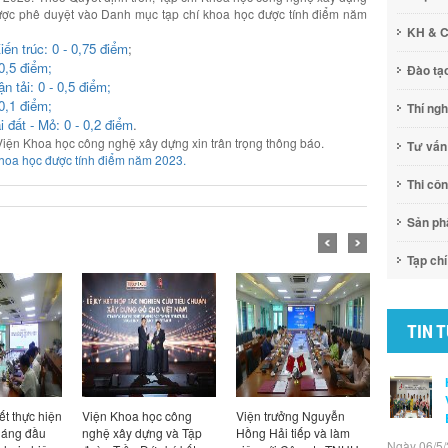
ợc phê duyệt vào Danh mục tạp chí khoa học được tính điểm năm
KH & 
ến trúc: 0 - 0,75 điểm
;
0,5 điểm;
Đào tạ
 tải: 0 - 0,5 điểm;
0,1 điểm;
Thí ng
 đất - Mỏ: 0 - 0,2 điểm
.
iện Khoa học công nghệ xây dựng xin trân trọng thông báo.
Tư vấn
khoa học được tính điểm năm 2023.
Thi cô
Sản p
Tạp chí
TIN 
ết thực hiện
Viện Khoa học công
Viện trưởng Nguyễn
Viện trưở
háng đầu
nghệ xây dựng và Tập
Hồng Hải tiếp và làm
Hồng Hải t
Ngày 06/5/