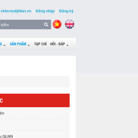
vkhcnxd@ibst.vn
Đăng nhập
Đăng ký
G
SẢN PHẨM
TẠP CHÍ
HỎI - ĐÁP
ỨC
iệu
vụ QLNN