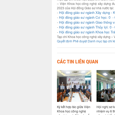
– Viện Khoa học công nghệ xây dựng đư
2023 của Hội đồng Giáo sư nhà nước tại:
-
Hội đồng giáo sư ngành Xây dựng - Ki
-
Hội đồng giáo sư ngành Cơ học: 0 - 
-
Hội đồng giáo sư ngành Giao thông vận
-
Hội đồng giáo sư ngành Thủy lợi: 0 - 
-
Hội đồng giáo sư ngành Khoa học Trái
Tạp chí Khoa học công nghệ xây dựng – V
Quyết định Phê duyệt Danh mục tạp chí 
CÁC TIN LIÊN QUAN
ả năng
Hội thảo chuyên đề Bim
Ký kết hợp tác giữa Viện
Hội nghị sơ k
ao cho
trong kỷ nguyên AI: từ
Khoa học công nghệ
nhiệm vụ 6 t