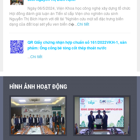
Ngày 06/5/2024, Viện Khoa học công nghệ xây dựng tổ chức
Hội đồng đánh giá luận án Tiến sĩ cấp Viện cho nghiên cứu sinh
Nguyễn Thị Bích Hạnh với đề tài "Nghiên cứu một số đặc trưng biến
dạng của đất loại sét yếu ven biển đ�...
Chi tiết
QR Giấy chứng nhận hợp chuẩn số 161/2022VKH-1, sản
phẩm: Ống cống bê tông cốt thép thoát nước
...
Chi tiết
HÌNH ẢNH HOẠT ĐỘNG