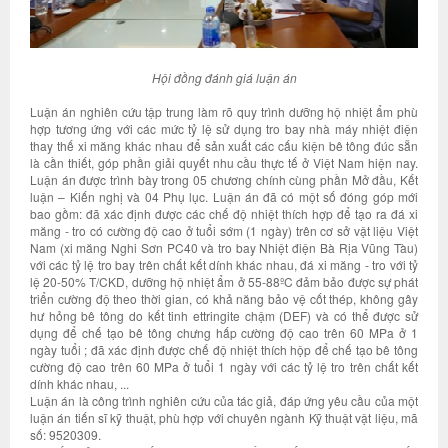
Hội đồng đánh giá luận án
Luận án nghiên cứu tập trung làm rõ quy trình dưỡng hộ nhiệt ẩm phù
hợp tương ứng với các mức tỷ lệ sử dụng tro bay nhà máy nhiệt điện
thay thế xi măng khác nhau để sản xuất các cấu kiện bê tông đúc sẵn
là cần thiết, góp phần giải quyết nhu cầu thực tế ở Việt Nam hiện nay.
Luận án được trình bày trong 05 chương chính cùng phần Mở đầu, Kết
luận – Kiến nghị và 04 Phụ lục. Luận án đã có một số đóng góp mới
bao gồm: đã xác định được các chế độ nhiệt thích hợp để tạo ra đá xi
măng - tro có cường độ cao ở tuổi sớm (1 ngày) trên cơ sở vật liệu Việt
Nam (xi măng Nghi Sơn PC40 và tro bay Nhiệt điện Bà Rịa Vũng Tàu)
với các tỷ lệ tro bay trên chất kết dính khác nhau, đá xi măng - tro với tỷ
lệ 20-50% T/CKD, dưỡng hộ nhiệt ẩm ở 55-88ºC đảm bảo được sự phát
triển cường độ theo thời gian, có khả năng bảo vệ cốt thép, không gây
hư hỏng bê tông do kết tinh ettringite chậm (DEF) và có thể được sử
dụng để chế tạo bê tông chưng hấp cường độ cao trên 60 MPa ở 1
ngày tuổi ; đã xác định được chế độ nhiệt thích hộp để chế tạo bê tông
cường độ cao trên 60 MPa ở tuổi 1 ngày với các tỷ lệ tro trên chất kết
dính khác nhau, ...
Luận án là công trình nghiên cứu của tác giả, đáp ứng yêu cầu của một
luận án tiến sĩ kỹ thuật, phù hợp với chuyên ngành Kỹ thuật vật liệu, mã
số: 9520309.