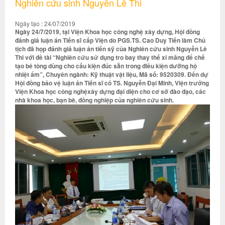
Nghiên cứu sinh Nguyễn Lê Thi
Ngày tạo : 24/07/2019
Ngày 24/7/2019, tại Viện Khoa học công nghệ xây dựng, Hội đồng
đánh giá luận án Tiến sĩ cấp Viện do PGS.TS. Cao Duy Tiến làm Chủ
tịch đã họp đánh giá luận án tiến sỹ của Nghiên cứu sinh Nguyễn Lê
Thi với đề tài “Nghiên cứu sử dụng tro bay thay thế xi măng để chế
tạo bê tông dùng cho cấu kiện đúc sẵn trong điều kiện dưỡng hộ
nhiệt ẩm”, Chuyên ngành: Kỹ thuật vật liệu, Mã số: 9520309. Đến dự
Hội đồng bảo vệ luận án Tiến sĩ có TS. Nguyễn Đại Minh, Viện trưởng
Viện Khoa học công nghệxây dựng đại diện cho cơ sở đào đạo, các
nhà khoa học, bạn bè, đồng nghiệp của nghiên cứu sinh.