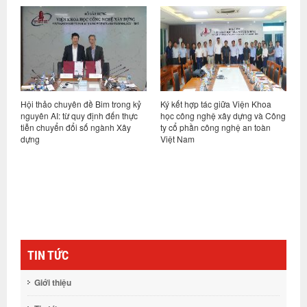
huyên đề Bim trong kỷ
Ký kết hợp tác giữa Viện Khoa
Hội nghị sơ kết th
từ quy định đến thực
học công nghệ xây dựng và Công
vụ 6 tháng đầu năm
n đổi số ngành Xây
ty cổ phần công nghệ an toàn
nhiệm vụ kế hoạch
Việt Nam
cuối năm 2026
TIN TỨC
Giới thiệu