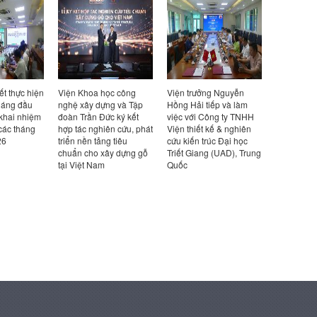
ết thực hiện
Viện Khoa học công
Viện trưởng Nguyễn
Viện trưở
háng đầu
nghệ xây dựng và Tập
Hồng Hải tiếp và làm
Hồng Hải t
 khai nhiệm
đoàn Trần Đức ký kết
việc với Công ty TNHH
việc với Cô
các tháng
hợp tác nghiên cứu, phát
Viện thiết kế & nghiên
Design Ka
26
triển nền tảng tiêu
cứu kiến trúc Đại học
Bản
chuẩn cho xây dựng gỗ
Triết Giang (UAD), Trung
tại Việt Nam
Quốc