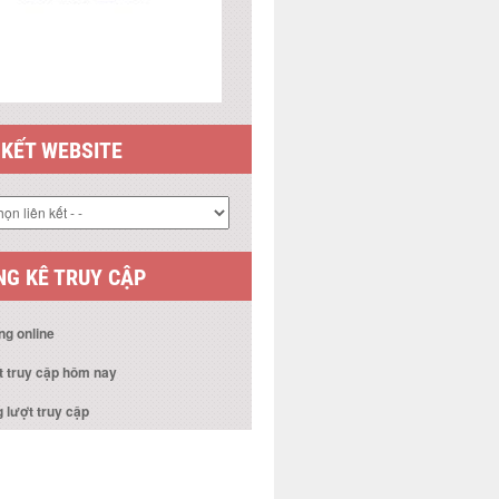
 KẾT WEBSITE
G KÊ TRUY CẬP
ng online
t truy cập hôm nay
 lượt truy cập