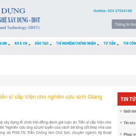
Hotline: 024 37544196
QLNN
KH & CN
ĐÀO TẠO
THÍ NGHIỆM/CHỨNG NHẬN
TƯ VẤN
THI CÔN
iến sĩ cấp Viện cho nghiên cứu sinh Giang
TIN T
Giới th
 xây dựng tổ chức Hội đồng đánh giá luận án Tiến sĩ cấp Viện cho
Tin tức
tài "Nghiên cứu ứng xử phi tuyến của vách bê tông cốt thép nhà cao
 đồng do PGS.TS. Trần Chủng làm Chủ tịch, chuyên ngành: Kỹ thuật
Phục 