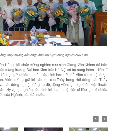
 đồng, thầy hướng dẫn chụp ảnh lưu niệm cùng nghiên cứu sinh
uyễn Hồng Hải chúc mừng nghiên cứu sinh Giang Văn Khiêm đã bảo
chúc mừng trường Đại học Kiến trúc Hà Nội có bổ sung thêm 1 tiến sĩ
 tiếp tục gửi nhiều nghiên cứu sinh hơn nữa để Viện có cơ hội được
ôn. Viện trưởng gửi lời cảm ơn các Thầy trong Hội đồng, các Thầy
và các đồng nghiệp đã giúp đỡ, động viên, tạo mọi điều kiện thuận
n. Hy vọng, nghiên cứu sinh trở thành một tiến sĩ tiếp tục có nhiều
ứu của Ngành, của đất nước.