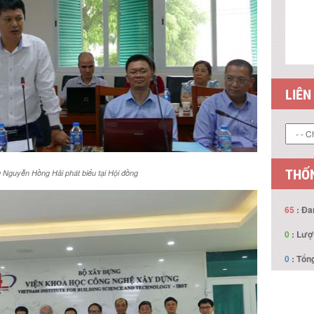
LIÊN
THỐN
g Nguyễn Hồng Hải phát biểu tại Hội đồng
65
: Đa
0
: Lượ
0
: Tổng