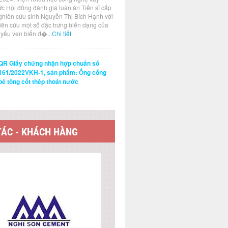
ức Hội đồng đánh giá luận án Tiến sĩ cấp
ghiên cứu sinh Nguyễn Thị Bích Hạnh với
hiên cứu một số đặc trưng biến dạng của
t yếu ven biển đ�...
Chi tiết
QR Giấy chứng nhận hợp chuẩn số
161/2022VKH-1, sản phẩm: Ống cống
bê tông cốt thép thoát nước
TÁC - KHÁCH HÀNG