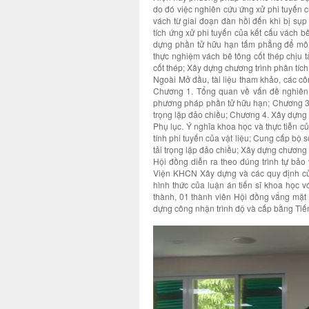
do đó việc nghiên cứu ứng xử phi tuyến c
vách từ giai đoạn đàn hồi đến khi bị sụp 
tích ứng xử phi tuyến của kết cấu vách bê
dựng phần tử hữu hạn tấm phẳng để mô h
thực nghiệm vách bê tông cốt thép chịu t
cốt thép; Xây dựng chương trình phân tích
Ngoài Mở đầu, tài liệu tham khảo, các c
Chương 1. Tổng quan về vấn đề nghiên 
phương pháp phần tử hữu hạn; Chương 3. 
trọng lặp đảo chiều; Chương 4. Xây dựng 
Phụ lục. Ý nghĩa khoa học và thực tiễn c
tính phi tuyến của vật liệu; Cung cấp bộ 
tải trọng lặp đảo chiều; Xây dựng chương 
Hội đồng diễn ra theo đúng trình tự bảo
Viện KHCN Xây dựng và các quy định củ
hình thức của luận án tiến sĩ khoa học v
thành, 01 thành viên Hội đồng vắng mặt
dựng công nhận trình độ và cấp bằng Tiến