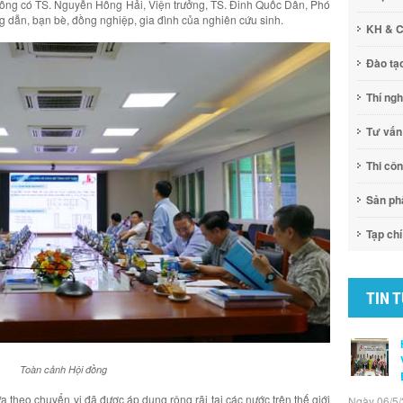
ồng có TS. Nguyễn Hồng Hải, Viện trưởng, TS. Đinh Quốc Dân, Phó
g dẫn, bạn bè, đồng nghiệp, gia đình của nghiên cứu sinh.
KH & 
Đào tạ
Thí ng
Tư vấn
Thi cô
Sản p
Tạp chí
TIN 
Toàn cảnh Hội đồng
 theo chuyển vị đã được áp dụng rộng rãi tại các nước trên thế giới
Ngày 06/5/