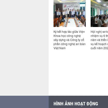
ả năng
Hội thảo chuyên đề Bim
Ký kết hợp tác giữa Viện
Hội nghị sơ k
ao cho
trong kỷ nguyên AI: từ
Khoa học công nghệ
nhiệm vụ 6 t
ong hệ
quy định đến thực tiễn
xây dựng và Công ty cổ
năm và triển
i khi có
chuyển đổi số ngành
phần công nghệ an toàn
vụ kế hoạch 
Xây dựng
Việt Nam
cuối năm 20
HÌNH ẢNH HOẠT ĐỘNG