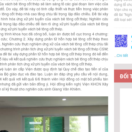
ủa vách bê tông cốt thép sẽ làm sáng tỏ các giai đoạn làm việc của
dựng tổ ch
đổ. Do vậy, đề tài này có tính cấp thiết và thực tiễn trong việc phân
Viện cho n
 tông cốt thép nhà cao tầng chịu tải trọng lặp đảo chiều. Đề tài xây
đề tài "Ng
ình hóa ứng xử phi tuyến của vách bê tông cốt thép; Nghiên cứu
đất loại sé
ải trọng lặp đảo chiều để làm rõ ứng xử phi tuyến của vách bê tông
 ứng xử phi tuyến vách bê tông cốt thép.
ông trình khoa học đã công bố, luận án được bố cục trong 4 chương:
cứu; Chương 2. Xây dựng phần tử hỗn hợp bê tông cốt thép theo
Nghiên cứu thực nghiệm ứng xử của vách bê tông cốt thép chịu tải
chương trình phân tích ứng xử phi tuyến vách bê tông cốt thép CSW;
ủa đề tài xây dựng phần tử hỗn hợp bê tông cốt thép trong đó kể đến
...
Chi tiết
số liệu về kết quả nghiên cứu thực nghiệm vách bê tông cốt thép chịu
trình phân tích ứng xử phi tuyến của vách bê tông cốt thép.
 vệ luận án cấp Viện được quy định tại Quy chế đào tạo tiến sĩ của
a Bộ giáo dục và đào tạo. Luận án đáp ứng yêu cầu về nội dung,
ĐỐI 
ới kết quả với kết quả 6/6 thành viên Hội đồng có mặt bỏ phiếu tán
 nhưng đã gửi văn bản đồng ý. Hội đồng kiến nghị Viện KHCN Xây
 sĩ kỹ thuật cho nghiên cứu sinh Giang Văn Khiêm.