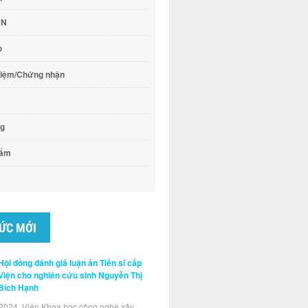
CN
o
hiệm/Chứng nhận
ng
hẩm
TỨC MỚI
Hội đồng đánh giá luận án Tiến sĩ cấp
Viện cho nghiên cứu sinh Nguyễn Thị
Bích Hạnh
2024, Viện Khoa học công nghệ xây