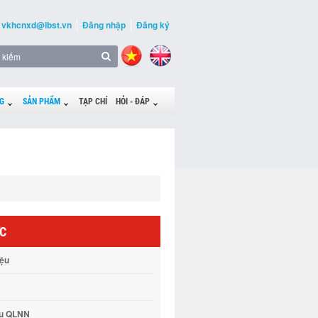
vkhcnxd@ibst.vn
Đăng nhập
Đăng ký
G
SẢN PHẨM
TẠP CHÍ
HỎI - ĐÁP
ỨC
iệu
vụ QLNN