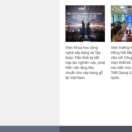
giữa Viện
Hội nghị sơ kết thực hiện
Viện Khoa học công
Viện trưởng
 nghệ
nhiệm vụ 6 tháng đầu
nghệ xây dựng và Tập
Hồng Hải tiế
ng ty cổ
năm và triển khai nhiệm
đoàn Trần Đức ký kết
việc với Côn
 an toàn
vụ kế hoạch các tháng
hợp tác nghiên cứu, phát
Viện thiết kế
cuối năm 2026
triển nền tảng tiêu
cứu kiến trúc
chuẩn cho xây dựng gỗ
Triết Giang 
tại Việt Nam
Quốc