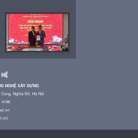
 HỆ
NG NGHỆ XÂY DỰNG
n Cung, Nghĩa Đô, Hà Nội
4 4196
st.vn
t.vn/