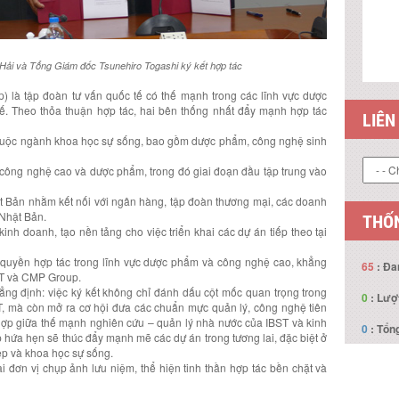
Hải và Tổng Giám đốc Tsunehiro Togashi ký kết hợp tác
THỐN
) là tập đoàn tư vấn quốc tế có thế mạnh trong các lĩnh vực dược
tế. Theo thỏa thuận hợp tác, hai bên thống nhất đẩy mạnh hợp tác
65
: Đa
 thuộc ngành khoa học sự sống, bao gồm dược phẩm, công nghệ sinh
0
: Lượ
 công nghệ cao và dược phẩm, trong đó giai đoạn đầu tập trung vào
0
: Tổng
ật Bản nhằm kết nối với ngân hàng, tập đoàn thương mại, các doanh
 Nhật Bản.
 kinh doanh, tạo nền tảng cho việc triển khai các dự án tiếp theo tại
quyền hợp tác trong lĩnh vực dược phẩm và công nghệ cao, khẳng
BST và CMP Group.
khẳng định: việc ký kết không chỉ đánh dấu cột mốc quan trọng trong
ST, mà còn mở ra cơ hội đưa các chuẩn mực quản lý, công nghệ tiên
hợp giữa thế mạnh nghiên cứu – quản lý nhà nước của IBST và kinh
 hứa hẹn sẽ thúc đẩy mạnh mẽ các dự án trong tương lai, đặc biệt ở
ệp và khoa học sự sống.
ai đơn vị chụp ảnh lưu niệm, thể hiện tinh thần hợp tác bền chặt và