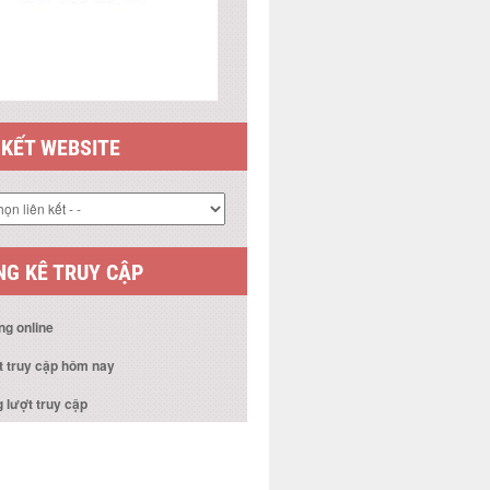
G KÊ TRUY CẬP
ng online
t truy cập hôm nay
 lượt truy cập