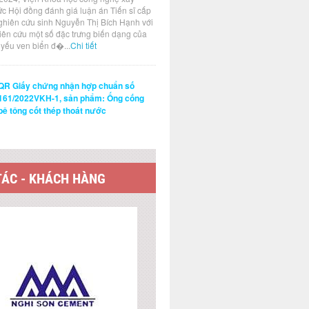
ức Hội đồng đánh giá luận án Tiến sĩ cấp
ghiên cứu sinh Nguyễn Thị Bích Hạnh với
hiên cứu một số đặc trưng biến dạng của
t yếu ven biển đ�...
Chi tiết
QR Giấy chứng nhận hợp chuẩn số
161/2022VKH-1, sản phẩm: Ống cống
bê tông cốt thép thoát nước
TÁC - KHÁCH HÀNG
 KẾT WEBSITE