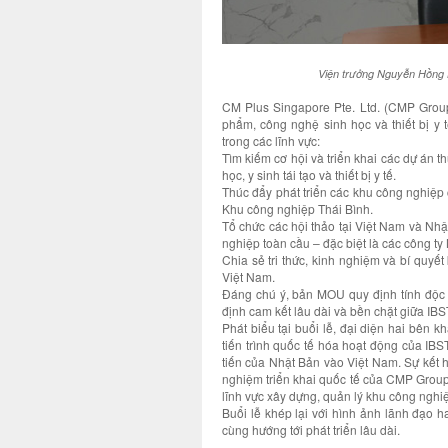
Viện trưởng Nguyễn Hồng 
CM Plus Singapore Pte. Ltd. (CMP Group
phẩm, công nghệ sinh học và thiết bị y 
trong các lĩnh vực:
Tìm kiếm cơ hội và triển khai các dự án
học, y sinh tái tạo và thiết bị y tế.
Thúc đẩy phát triển các khu công nghiệp
Khu công nghiệp Thái Bình.
Tổ chức các hội thảo tại Việt Nam và Nh
nghiệp toàn cầu – đặc biệt là các công ty
Chia sẻ tri thức, kinh nghiệm và bí quyết
Việt Nam.
Đáng chú ý, bản MOU quy định tính độc 
định cam kết lâu dài và bền chặt giữa I
Phát biểu tại buổi lễ, đại diện hai bên 
tiến trình quốc tế hóa hoạt động của IB
tiến của Nhật Bản vào Việt Nam. Sự kết 
nghiệm triển khai quốc tế của CMP Group
lĩnh vực xây dựng, quản lý khu công nghi
Buổi lễ khép lại với hình ảnh lãnh đạo h
cùng hướng tới phát triển lâu dài.