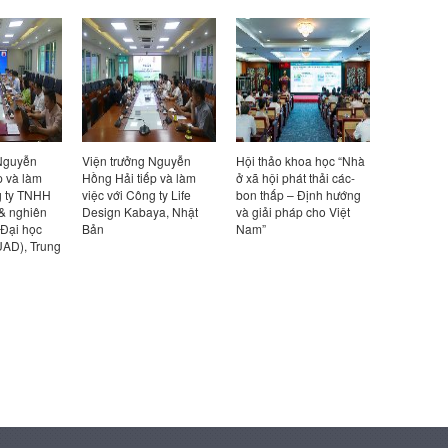
 Nguyễn
Viện trưởng Nguyễn
Hội thảo khoa học “Nhà
Viện trưở
p và làm
Hồng Hải tiếp và làm
ở xã hội phát thải các-
Hồng Hải t
g ty TNHH
việc với Công ty Life
bon thấp – Định hướng
việc với đ
 & nghiên
Design Kabaya, Nhật
và giải pháp cho Việt
Viện Bê t
 Đại học
Bản
Nam”
(UAD), Trung