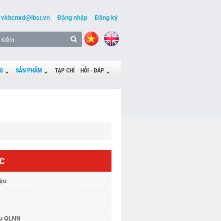
vkhcnxd@ibst.vn
Đăng nhập
Đăng ký
G
SẢN PHẨM
TẠP CHÍ
HỎI - ĐÁP
ỨC
iệu
vụ QLNN