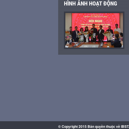
HÌNH ẢNH HOẠT ĐỘNG
© Copyright 2015 Bản quyền thuộc về IBST. 