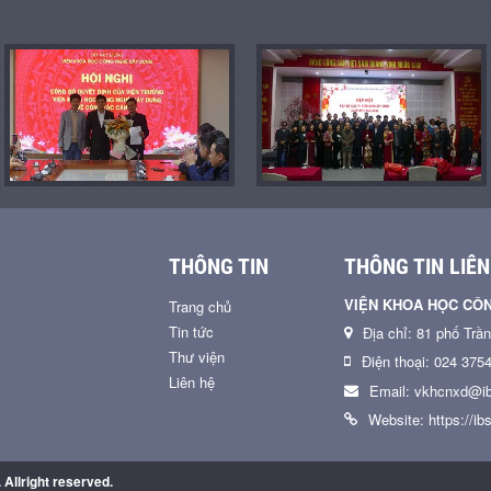
THÔNG TIN
THÔNG TIN LIÊN
VIỆN KHOA HỌC CÔ
Trang chủ
Tin tức
Địa chỉ: 81 phố Trầ
Thư viện
Điện thoại: 024 375
Liên hệ
Email: vkhcnxd@ib
Website: https://ibs
Allright reserved.