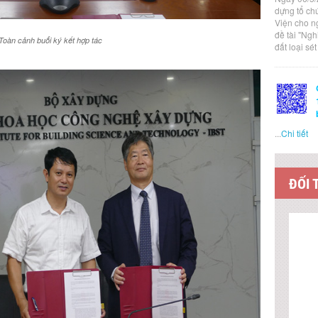
dựng tổ ch
Viện cho n
đề tài "Ng
Toàn cảnh buổi ký kết hợp tác
đất loại sé
...
Chi tiết
ĐỐI 
LIÊN