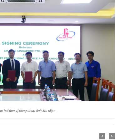
o hai đơn vị cùng chụp ảnh lưu niệm