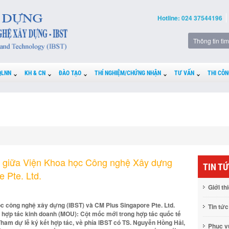
Hotline: 024 37544196
QLNN
KH & CN
ĐÀO TẠO
THÍ NGHIỆM/CHỨNG NHẬN
TƯ VẤN
THI CÔN
ác giữa Viện Khoa học Công nghệ Xây dựng
TIN T
 Pte. Ltd.
Giới th
ọc công nghệ xây dựng (IBST) và CM Plus Singapore Pte. Ltd.
Tin tức
 hợp tác kinh doanh (MOU): Cột mốc mới trong hợp tác quốc tế
am dự lễ ký kết hợp tác, về phía IBST có TS. Nguyễn Hồng Hải,
Phục 