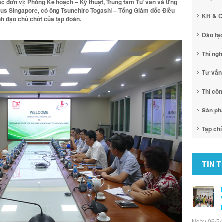
 các đơn vị: Phòng Kế hoạch – Kỹ thuật, Trung tâm Tư vấn và Ứng
lus Singapore, có ông Tsunehiro Togashi – Tổng Giám đốc Điều
KH & 
h đạo chủ chốt của tập đoàn.
Đào tạ
Thí ng
Tư vấn
Thi cô
Sản p
Tạp chí
TIN 
Ngày 06/5/