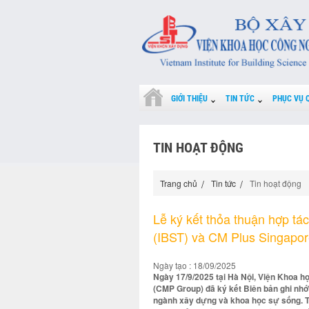
GIỚI THIỆU
TIN TỨC
PHỤC VỤ 
TIN HOẠT ĐỘNG
Trang chủ
Tin tức
Tin hoạt động
Lễ ký kết thỏa thuận hợp t
(IBST) và CM Plus Singapore
Ngày tạo : 18/09/2025
Ngày 17/9/2025 tại Hà Nội, Viện Khoa h
(CMP Group) đã ký kết Biên bản ghi nhớ
ngành xây dựng và khoa học sự sống. Th