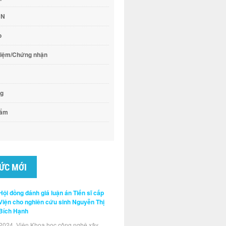
CN
o
hiệm/Chứng nhận
ng
hẩm
TỨC MỚI
Hội đồng đánh giá luận án Tiến sĩ cấp
Viện cho nghiên cứu sinh Nguyễn Thị
Bích Hạnh
2024, Viện Khoa học công nghệ xây