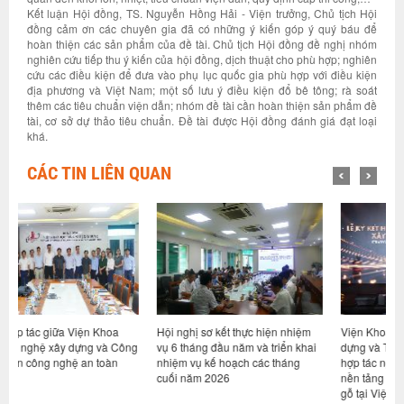
Kết luận Hội đồng, TS. Nguyễn Hồng Hải - Viện trưởng, Chủ tịch Hội
đồng cảm ơn các chuyên gia đã có những ý kiến góp ý quý báu để
hoàn thiện các sản phẩm của đề tài. Chủ tịch Hội đồng đề nghị nhóm
nghiên cứu tiếp thu ý kiến của hội đồng, dịch thuật cho phù hợp; nghiên
cứu các điều kiện để đưa vào phụ lục quốc gia phù hợp với điều kiện
địa phương và Việt Nam; một số lưu ý điều kiện đổ bê tông; rà soát
thêm các tiêu chuẩn viện dẫn; nhóm đề tài cần hoàn thiện sản phẩm đề
tài, cơ sở dự thảo tiêu chuẩn. Đề tài được Hội đồng đánh giá đạt loại
khá.
CÁC TIN LIÊN QUAN
Hội nghị sơ kết thực hiện nhiệm
Viện Khoa học công nghệ xây
V
ông
vụ 6 tháng đầu năm và triển khai
dựng và Tập đoàn Trần Đức ký kết
t
nhiệm vụ kế hoạch các tháng
hợp tác nghiên cứu, phát triển
T
cuối năm 2026
nền tảng tiêu chuẩn cho xây dựng
k
gỗ tại Việt Nam
(