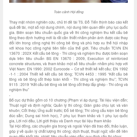
Toàn cảnh Hội đồng
Thay mặt nhóm nghiên cứu, chủ trì đề tài TS. Đỗ Tiến thịnh báo cáo kết
quả đề tài, một số nội dung chính, nội dung liên quan đến phụ lục quốc
gia. Biên soạn tiêu chuẩn quốc gia về thi công nghiệm thu kết cấu bê
tông theo định hướng mới là rất cần thiết nhằm phản ánh được các thay
đổi lớn trong công nghệ thi công bê tông và phù hợp xu thế hội nhập
với khoa học công nghệ tiên tiến của thế giới. Tiêu chuẩn TCVN EN
13670 : 202X Kết cấu bê tông - Thi công và nghiệm thu được biên soạn
dựa trên tiêu chuẩn BS EN 13670 : 2009, Execution of reinforced
concrete structures, và tham khảo một số tiêu chuẩn nhằm phù hợp với
Việt Nam: EN 1990: 2002 Eurocode – Cơ sở thiết kế kết cấu; EN 1992
-1-1 : 2004 Thiết kế kết cấu bê tông; TCVN 4453 : 1995 “Kết cấu bê
tông và bê tông cốt thép toàn khối - Thi công và nghiệm thu”; TCVN
9115 : 2019 “Kết cấu bê tông và bê tông cốt thép lắp ghép - Thi công và
nghiệm thu”
.
Bố cục dự thảo gồm có 10 chương (Phạm vi áp dụng; Tài liệu viện dẫn;
Thuật ngữ và định nghĩa; Quản lý thi công; Giàn giáo chịu lực và ván
khuôn; Cốt thép; Ứng suất trước; Đổ bê tông; Thi công cấu kiện bê tông
đúc sẵn; Dung sai hình học), 7 phụ lục tham khảo và 1 phụ lục quốc
gia, Lời nói đầu, Lời giới thiệu và Danh mục tài liệu tham khảo
Tại Hội đồng, các chuyên gia trong và ngoài Viện đã trao đổi, thảo luận,
góp ý về quản lý chất lượng thi công; dịch thuật, thuật ngữ; vấn đề liên
quan đến khối lớn, nhiệt; tiêu chuẩn viện dẫn; quy định cấp thi công;…