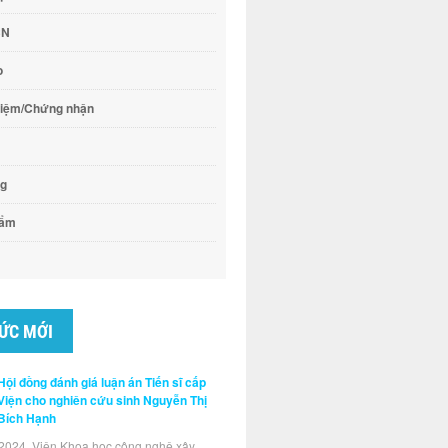
CN
o
hiệm/Chứng nhận
ng
hẩm
TỨC MỚI
Hội đồng đánh giá luận án Tiến sĩ cấp
Viện cho nghiên cứu sinh Nguyễn Thị
Bích Hạnh
2024, Viện Khoa học công nghệ xây