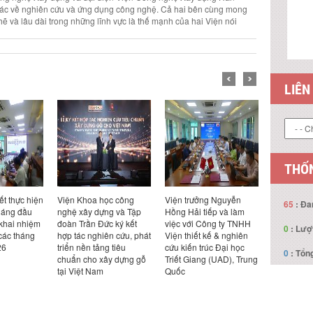
 tác về nghiên cứu và ứng dụng công nghệ. Cả hai bên cùng mong
ẽ và lâu dài trong những lĩnh vực là thế mạnh của hai Viện nói
LIÊN
THỐN
ết thực hiện
Viện Khoa học công
Viện trưởng Nguyễn
Viện trưở
65
: Đa
háng đầu
nghệ xây dựng và Tập
Hồng Hải tiếp và làm
Hồng Hải t
 khai nhiệm
đoàn Trần Đức ký kết
việc với Công ty TNHH
việc với Cô
0
: Lượ
các tháng
hợp tác nghiên cứu, phát
Viện thiết kế & nghiên
Design Ka
26
triển nền tảng tiêu
cứu kiến trúc Đại học
Bản
0
: Tổng
chuẩn cho xây dựng gỗ
Triết Giang (UAD), Trung
tại Việt Nam
Quốc