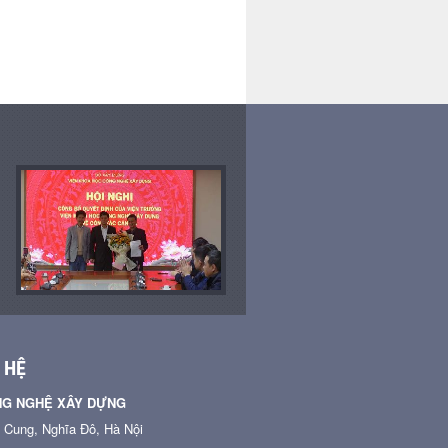
cập nhậ
chính
 HỆ
NG NGHỆ XÂY DỰNG
n Cung, Nghĩa Đô, Hà Nội