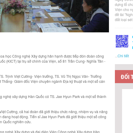
dựng tổ ch
Viện cho n
đề tài "Ng
đất loại sé
...
Chi tiết
hoa học Công nghệ Xây dựng hân hạnh được tiếp đón đoàn công
 (KICT) tại trụ sở chính của Viện, số 81 Trần Cung- Nghĩa Tân -
ĐỐI 
TS. Trịnh Việt Cường- Viện trưởng, TS. Vũ Thị Ngọc Vân- Trưởng
t Thắng- Giám đốc Viện chuyên ngành Địa kỹ thuật và một số cán
ng nghệ xây dựng Hàn Quốc có TS. Jae Hyun Park và một số thành
Việt Cường, cả hai đoàn đã giới thiệu chức năng, nhiệm vụ và năng
n đang hoạt động. Tiến sĩ Jae Hyun Park đã giới thiệu một số công
n Quốc nghiên cứu.
ông nghệ Xây dựng và đại diện Viện Công nghệ Xây dựng Hàn