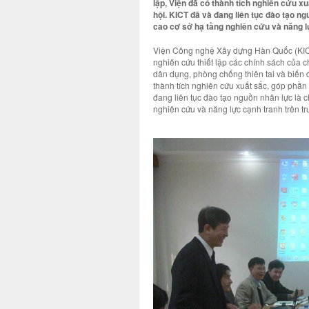
lập, Viện đã có thành tích nghiên cứu x
hội. KICT đã và đang liên tục đào tạo n
cao cơ sở hạ tầng nghiên cứu và năng lự
Viện Công nghệ Xây dựng Hàn Quốc (KICT)
nghiên cứu thiết lập các chính sách của c
dân dụng, phòng chống thiên tai và biến đổ
thành tích nghiên cứu xuất sắc, góp phần 
đang liên tục đào tạo nguồn nhân lực là 
nghiên cứu và năng lực cạnh tranh trên tr