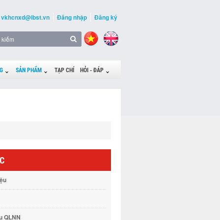
vkhcnxd@ibst.vn
Đăng nhập
Đăng ký
G
SẢN PHẨM
TẠP CHÍ
HỎI - ĐÁP
ỨC
iệu
vụ QLNN