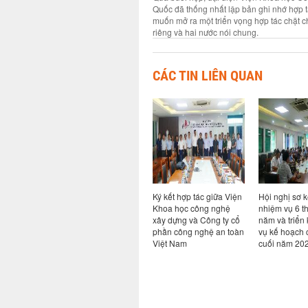
Quốc đã thống nhất lập bản ghi nhớ hợp
muốn mở ra một triển vọng hợp tác chặt ch
riêng và hai nước nói chung.
CÁC TIN LIÊN QUAN
ả năng
Hội thảo chuyên đề Bim
Ký kết hợp tác giữa Viện
Hội nghị sơ k
ao cho
trong kỷ nguyên AI: từ
Khoa học công nghệ
nhiệm vụ 6 t
ong hệ
quy định đến thực tiễn
xây dựng và Công ty cổ
năm và triển
i khi có
chuyển đổi số ngành
phần công nghệ an toàn
vụ kế hoạch 
Xây dựng
Việt Nam
cuối năm 20