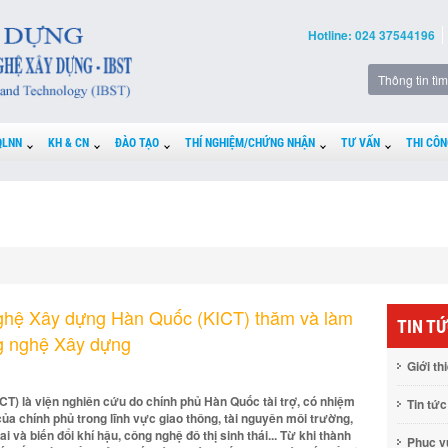
Hotline: 024 37544196
QLNN
KH & CN
ĐÀO TẠO
THÍ NGHIỆM/CHỨNG NHẬN
TƯ VẤN
THI CÔN
ghệ Xây dựng Hàn Quốc (KICT) thăm và làm
TIN T
ng nghệ Xây dựng
Giới th
) là viện nghiên cứu do chính phủ Hàn Quốc tài trợ, có nhiệm
Tin tức
của chính phủ trong lĩnh vực giao thông, tài nguyên môi trường,
 và biến đổi khí hậu, công nghệ đô thị sinh thái... Từ khi thành
Phục 