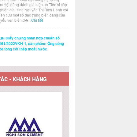
ức Hội đồng đánh giá luận án Tiến sĩ cấp
ghiên cứu sinh Nguyễn Thị Bích Hạnh với
hiên cứu một số đặc trưng biến dạng của
t yếu ven biển đ�...
Chi tiết
QR Giấy chứng nhận hợp chuẩn số
161/2022VKH-1, sản phẩm: Ống cống
bê tông cốt thép thoát nước
TÁC - KHÁCH HÀNG