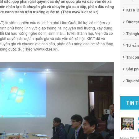
uất sắc, góp phần giải quyết các dự án quốc gia và các vấn đề xã
guồn nhân lực là chuyên gia và chuyên gia cao cấp, phấn đấu nâng
KH & 
c cạnh tranh trên trường quốc tế. (Theo www.kict.re.kr).
Đào tạ
 là viện nghiên cứu do chính phủ Hàn Quốc tài trợ, có nhiệm vụ
hính phủ trong lĩnh vực giao thông, tài nguyên môi trường, xây dựng
i khí hậu, công nghệ đô thị sinh thái... Từ khi thành lập, Viện đã có
Thí ng
giải quyết các dự án quốc gia và các vấn đề xã hội. KICT đã và
chuyên gia và chuyên gia cao cấp, phấn đấu nâng cao cơ sở hạ tầng
Tư vấn
ường quốc tế. (Theo www.kict.re.kr).
Thi cô
Sản p
Tạp chí
TIN 
Ngày 06/5/