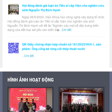
Hội đồng đánh giá luận án Tiến sĩ cấp Viện cho nghiên cứu
sinh Nguyễn Thị Bích Hạnh
Ngày 06/5/2024, Viện Khoa học công nghệ xây dựng tổ chức
Hội đồng đánh giá luận án Tiến sĩ cấp Viện cho nghiên cứu sinh
Nguyễn Thị Bích Hạnh với đề tài "Nghiên cứu một số đặc trưng biến
dạng của đất loại sét yếu ven biển đ�...
Chi tiết
QR Giấy chứng nhận hợp chuẩn số 161/2022VKH-1, sản
phẩm: Ống cống bê tông cốt thép thoát nước
...
Chi tiết
HÌNH ẢNH HOẠT ĐỘNG