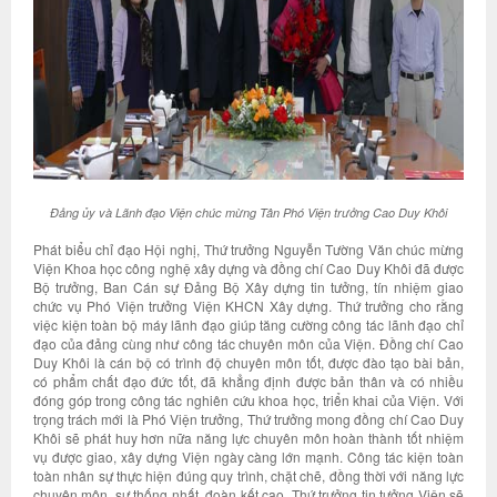
Đảng ủy và Lãnh đạo Viện chúc mừng Tân Phó Viện trưởng Cao Duy Khôi
Phát biểu chỉ đạo Hội nghị, Thứ trưởng Nguyễn Tường Văn chúc mừng
Viện Khoa học công nghệ xây dựng và đồng chí Cao Duy Khôi đã được
Bộ trưởng, Ban Cán sự Đảng Bộ Xây dựng tin tưởng, tín nhiệm giao
chức vụ Phó Viện trưởng Viện KHCN Xây dựng. Thứ trưởng cho rằng
việc kiện toàn bộ máy lãnh đạo giúp tăng cường công tác lãnh đạo chỉ
đạo của đảng cùng như công tác chuyên môn của Viện. Đồng chí Cao
Duy Khôi là cán bộ có trình độ chuyên môn tốt, được đào tạo bài bản,
có phẩm chất đạo đức tốt, đã khẳng định được bản thân và có nhiều
đóng góp trong công tác nghiên cứu khoa học, triển khai của Viện. Với
trọng trách mới là Phó Viện trưởng, Thứ trưởng mong đồng chí Cao Duy
Khôi sẽ phát huy hơn nữa năng lực chuyên môn hoàn thành tốt nhiệm
vụ được giao, xây dựng Viện ngày càng lớn mạnh. Công tác kiện toàn
toàn nhân sự thực hiện đúng quy trình, chặt chẽ, đồng thời với năng lực
chuyên môn, sự thống nhất, đoàn kết cao, Thứ trưởng tin tưởng Viện sẽ