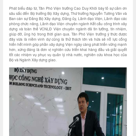
Phát biểu đáp từ, Tân Phó Viện trưởng Cao Duy Khôi bày tỏ sự cảm ơn
sâu sắc đến Bộ trưởng Bộ Xây dựng, Thứ trưởng Nguyễn Tường Văn và
Ban cán sự Đảng Bộ Xây dựng, Đảng ủy, Lãnh đạo Viện, Lãnh đạo các
phòng chức năng, Lãnh đạo Viện chuyên ngành Kết cấu công trình xây
dựng và toàn thể VCNLĐ Viện chuyên ngành đã tin tưởng, tín nhiệm,
giúp đỡ, ủng hộ trong thời gian qua. Tân Phó Viện trưởng ý thức được
đây vừa là niềm vinh dự cũng là thử thách lớn và hứa sẽ nỗ lực cống
hiến hết mình góp phần xây dựng Viện ngày càng phát triển vững mạnh
hơn, xứng đáng là đơn vị nghiên cứu triển khai hàng đầu và giải quyết
tốt các nhiệm vụ phục vụ quản lý nhà nước, nghiên cứu khoa học của
Bộ và Ngành Xây dựng giao.