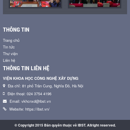
THÔNG TIN
Trang chủ
Tin tức
Thư viện
Liên hệ
THÔNG TIN LIÊN HỆ
VIỆN KHOA HỌC CÔNG NGHỆ XÂY DỰNG
Địa chỉ: 81 phố Trần Cung, Nghĩa Đô, Hà Nội
Điện thoại: 024 3754 4196
Email: vkhcnxd@ibst.vn
Website: https://ibst.vn/
© Copyright 2015 Bản quyền thuộc về IBST. Allright reserved.