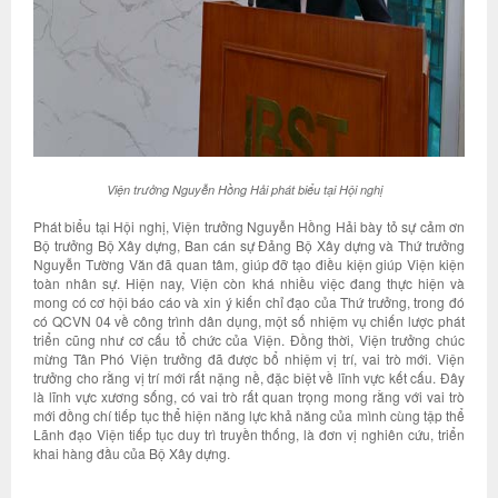
Viện trưởng Nguyễn Hồng Hải phát biểu tại Hội nghị
Phát biểu tại Hội nghị, Viện trưởng Nguyễn Hồng Hải bày tỏ sự cảm ơn
Bộ trưởng Bộ Xây dựng, Ban cán sự Đảng Bộ Xây dựng và Thứ trưởng
Nguyễn Tường Văn đã quan tâm, giúp đỡ tạo điều kiện giúp Viện kiện
toàn nhân sự. Hiện nay, Viện còn khá nhiều việc đang thực hiện và
mong có cơ hội báo cáo và xin ý kiến chỉ đạo của Thứ trưởng, trong đó
có QCVN 04 về công trình dân dụng, một số nhiệm vụ chiến lược phát
triển cũng như cơ cấu tổ chức của Viện. Đồng thời, Viện trưởng chúc
mừng Tân Phó Viện trưởng đã được bổ nhiệm vị trí, vai trò mới. Viện
trưởng cho rằng vị trí mới rất nặng nề, đặc biệt về lĩnh vực kết cấu. Đây
là lĩnh vực xương sống, có vai trò rất quan trọng mong rằng với vai trò
mới đồng chí tiếp tục thể hiện năng lực khả năng của mình cùng tập thể
Lãnh đạo Viện tiếp tục duy trì truyền thống, là đơn vị nghiên cứu, triển
khai hàng đầu của Bộ Xây dựng.