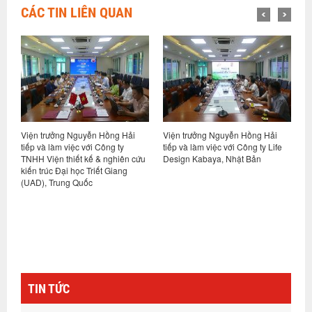
CÁC TIN LIÊN QUAN
uyễn Hồng Hải
Viện trưởng Nguyễn Hồng Hải
Hội thảo khoa học “Nhà
 với Công ty
tiếp và làm việc với Công ty Life
phát thải các-bon thấp 
 kế & nghiên cứu
Design Kabaya, Nhật Bản
hướng và giải pháp cho
c Triết Giang
Nam”
uốc
TIN TỨC