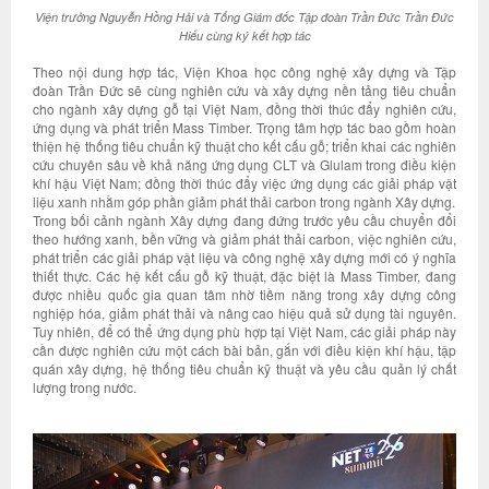
Viện trưởng Nguyễn Hồng Hải và Tổng Giám đốc Tập đoàn Trần Đức Trần Đức
Hiếu cùng ký kết hợp tác
Theo nội dung hợp tác, Viện Khoa học công nghệ xây dựng và Tập
đoàn Trần Đức sẽ cùng nghiên cứu và xây dựng nền tảng tiêu chuẩn
cho ngành xây dựng gỗ tại Việt Nam, đồng thời thúc đẩy nghiên cứu,
ứng dụng và phát triển Mass Timber. Trọng tâm hợp tác bao gồm hoàn
thiện hệ thống tiêu chuẩn kỹ thuật cho kết cấu gỗ; triển khai các nghiên
cứu chuyên sâu về khả năng ứng dụng CLT và Glulam trong điều kiện
khí hậu Việt Nam; đồng thời thúc đẩy việc ứng dụng các giải pháp vật
liệu xanh nhằm góp phần giảm phát thải carbon trong ngành Xây dựng.
Trong bối cảnh ngành Xây dựng đang đứng trước yêu cầu chuyển đổi
theo hướng xanh, bền vững và giảm phát thải carbon, việc nghiên cứu,
phát triển các giải pháp vật liệu và công nghệ xây dựng mới có ý nghĩa
thiết thực. Các hệ kết cấu gỗ kỹ thuật, đặc biệt là Mass Timber, đang
được nhiều quốc gia quan tâm nhờ tiềm năng trong xây dựng công
nghiệp hóa, giảm phát thải và nâng cao hiệu quả sử dụng tài nguyên.
Tuy nhiên, để có thể ứng dụng phù hợp tại Việt Nam, các giải pháp này
cần được nghiên cứu một cách bài bản, gắn với điều kiện khí hậu, tập
quán xây dựng, hệ thống tiêu chuẩn kỹ thuật và yêu cầu quản lý chất
lượng trong nước.