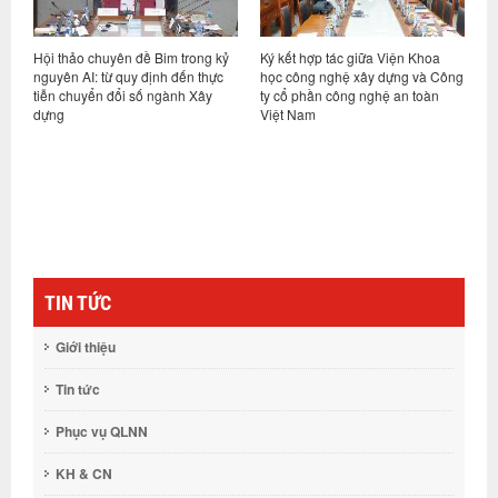
Bim trong kỷ
Ký kết hợp tác giữa Viện Khoa
Hội nghị sơ kết thực hiện n
ịnh đến thực
học công nghệ xây dựng và Công
vụ 6 tháng đầu năm và triể
 ngành Xây
ty cổ phần công nghệ an toàn
nhiệm vụ kế hoạch các thá
Việt Nam
cuối năm 2026
TIN TỨC
Giới thiệu
Tin tức
Phục vụ QLNN
KH & CN