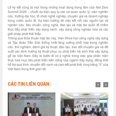
Lễ ký kết cũng là một trong những hoạt động trọng tâm của Net Zero
Summit 2026 – chuỗi sự kiện quy tụ các cơ quan quản lý, viện nghiên
cứu, trường đại học, tổ chức nghề nghiệp, chuyên gia và doanh nghiệp
trong nước, quốc tế. Sự kiện hướng tới việc kết nối các nguồn lực về
nghiên cứu, tiêu chuẩn, công nghệ, đào tạo và hợp tác quốc tế nhằm
thúc đẩy phát triển xây dựng xanh, xây dựng công nghiệp hóa và các
giải pháp phát thải thấp.
Thông qua thỏa thuận hợp tác này, Viện Khoa học công nghệ xây dựng
và Tập đoàn Trần Đức thống nhất tăng cường phối hợp trong nghiên
cứu, thử nghiệm, đánh giá kỹ thuật, đào tạo, trao đổi chuyên gia và đề
xuất các định hướng kỹ thuật phục vụ phát triển hệ sinh thái xây dựng
gỗ tại Việt Nam. Đây là bước đi có ý nghĩa trong việc góp phần hiện
thực hóa mục tiêu phát triển bền vững của ngành Xây dựng, đồng thời
hỗ trợ quá trình chuyển đổi xanh và cam kết phát thải ròng bằng “0” của
Việt Nam trong thời gian tới.
CÁC TIN LIÊN QUAN