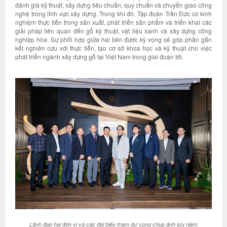
đánh giá kỹ thuật, xây dựng tiêu chuẩn, quy chuẩn và chuyển giao công
nghệ trong lĩnh vực xây dựng. Trong khi đó, Tập đoàn Trần Đức có kinh
nghiệm thực tiễn trong sản xuất, phát triển sản phẩm và triển khai các
giải pháp liên quan đến gỗ kỹ thuật, vật liệu xanh và xây dựng công
nghiệp hóa. Sự phối hợp giữa hai bên được kỳ vọng sẽ góp phần gắn
kết nghiên cứu với thực tiễn, tạo cơ sở khoa học và kỹ thuật cho việc
phát triển ngành xây dựng gỗ tại Việt Nam trong giai đoạn tới.
Lãnh đạo hai đơn vị và các đại biểu tham dự cùng chụp ảnh lưu niệm