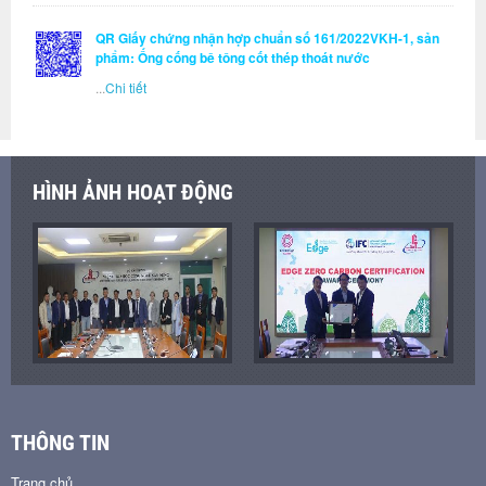
QR Giấy chứng nhận hợp chuẩn số 161/2022VKH-1, sản
phẩm: Ống cống bê tông cốt thép thoát nước
...
Chi tiết
HÌNH ẢNH HOẠT ĐỘNG
THÔNG TIN
Trang chủ