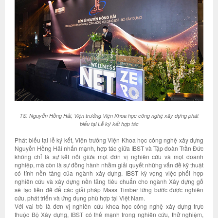
TS. Nguyễn Hồng Hải, Viện trưởng Viện Khoa học công nghệ xây dựng phát
biểu tại Lễ ký kết hợp tác
Phát biểu tại lễ ký kết, Viện trưởng Viện Khoa học công nghệ xây dựng
Nguyễn Hồng Hải nhấn mạnh, hợp tác giữa IBST và Tập đoàn Trần Đức
không chỉ là sự kết nối giữa một đơn vị nghiên cứu và một doanh
nghiệp, mà còn là sự đồng hành nhằm giải quyết những vấn đề kỹ thuật
có tính nền tảng của ngành xây dựng. IBST kỳ vọng việc phối hợp
nghiên cứu và xây dựng nền tảng tiêu chuẩn cho ngành Xây dựng gỗ
sẽ tạo tiền đề để các giải pháp Mass Timber từng bước được nghiên
cứu, phát triển và ứng dụng phù hợp tại Việt Nam.
Với vai trò là đơn vị nghiên cứu khoa học công nghệ xây dựng trực
thuộc Bộ Xây dựng, IBST có thế mạnh trong nghiên cứu, thử nghiệm,