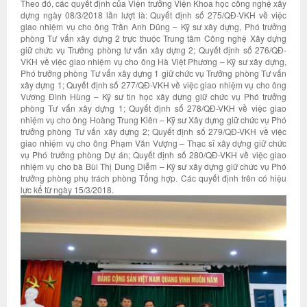
Theo đó, các quyết định của Viện trưởng Viện Khoa học công nghệ xây
dựng ngày 08/3/2018 lần lượt là: Quyết định số 275/QĐ-VKH về việc
giao nhiệm vụ cho ông Trần Anh Dũng – Kỹ sư xây dựng, Phó trưởng
phòng Tư vấn xây dựng 2 trực thuộc Trung tâm Công nghệ Xây dựng
giữ chức vụ Trưởng phòng tư vấn xây dựng 2; Quyết định số 276/QĐ-
VKH về việc giao nhiệm vụ cho ông Hà Việt Phương – Kỹ sư xây dựng,
Phó trưởng phòng Tư vấn xây dựng 1 giữ chức vụ Trưởng phòng Tư vấn
xây dựng 1; Quyết định số 277/QĐ-VKH về việc giao nhiệm vụ cho ông
Vương Đình Hùng – Kỹ sư tin học xây dựng giữ chức vụ Phó trưởng
phòng Tư vấn xây dựng 1; Quyết định số 278/QĐ-VKH về việc giao
nhiệm vụ cho ông Hoàng Trung Kiên – Kỹ sư Xây dựng giữ chức vụ Phó
trưởng phòng Tư vấn xây dựng 2; Quyết định số 279/QĐ-VKH về việc
giao nhiệm vụ cho ông Phạm Văn Vượng – Thạc sĩ xây dựng giữ chức
vụ Phó trưởng phòng Dự án; Quyết định số 280/QĐ-VKH về việc giao
nhiệm vụ cho bà Bùi Thị Dung Diễm – Kỹ sư xây dựng giữ chức vụ Phó
trưởng phòng phụ trách phòng Tổng hợp. Các quyết định trên có hiệu
lực kể từ ngày 15/3/2018.