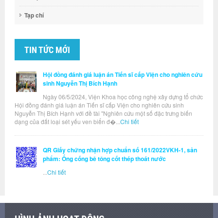
Tạp chí
TIN TỨC MỚI
Hội đồng đánh giá luận án Tiến sĩ cấp Viện cho nghiên cứu
sinh Nguyễn Thị Bích Hạnh
Ngày 06/5/2024, Viện Khoa học công nghệ xây dựng tổ chức
Hội đồng đánh giá luận án Tiến sĩ cấp Viện cho nghiên cứu sinh
Nguyễn Thị Bích Hạnh với đề tài "Nghiên cứu một số đặc trưng biến
dạng của đất loại sét yếu ven biển đ�...
Chi tiết
QR Giấy chứng nhận hợp chuẩn số 161/2022VKH-1, sản
phẩm: Ống cống bê tông cốt thép thoát nước
...
Chi tiết