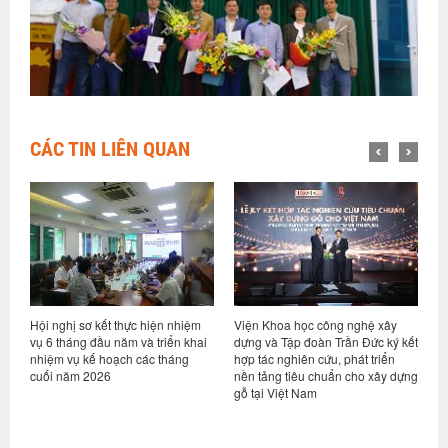
CÁC TIN LIÊN QUAN
Hội nghị sơ kết thực hiện nhiệm
Viện Khoa học công nghệ xây
V
ng
vụ 6 tháng đầu năm và triển khai
dựng và Tập đoàn Trần Đức ký kết
t
nhiệm vụ kế hoạch các tháng
hợp tác nghiên cứu, phát triển
T
cuối năm 2026
nền tảng tiêu chuẩn cho xây dựng
k
gỗ tại Việt Nam
(