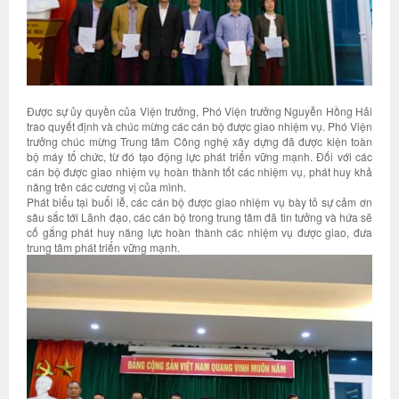
Được sự ủy quyền của Viện trưởng, Phó Viện trưởng Nguyễn Hồng Hải
trao quyết định và chúc mừng các cán bộ được giao nhiệm vụ. Phó Viện
trưởng chúc mừng Trung tâm Công nghệ xây dựng đã được kiện toàn
bộ máy tổ chức, từ đó tạo động lực phát triển vững mạnh. Đối với các
cán bộ được giao nhiệm vụ hoàn thành tốt các nhiệm vụ, phát huy khả
năng trên các cương vị của mình.
Phát biểu tại buổi lễ, các cán bộ được giao nhiệm vụ bày tỏ sự cảm ơn
sâu sắc tới Lãnh đạo, các cán bộ trong trung tâm đã tin tưởng và hứa sẽ
cố gắng phát huy năng lực hoàn thành các nhiệm vụ được giao, đưa
trung tâm phát triển vững mạnh.