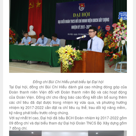
Đồng chí Bùi Chí Hiếu phát biểu tại Đại hội
Tại Đại hội, đồng chí Bùi Chí Hiếu đánh giá cao những đóng góp của
Đoàn thanh niên Viện đối với Đoàn thanh niên Bộ và các hoạt động
của Đoàn Viện. Đồng chí cho rằng báo cáo tổng kết cần bổ sung thêm
các chỉ tiêu đã đạt được trong nhiệm kỳ vừa qua, và phương hướng
nhiệm kỳ 2017-2022 cần đặt ra chỉ tiêu cụ thể; trau dồi kỹ năng mềm,.
kỹ năng phát biểu trước công chúng.
Với sự nhất trí cao, Đại hội đã bầu BCH Đoàn nhiệm kỳ 2017-2022 gồm
09 đồng chí và đại biểu tham dự Đại hội Đoàn TNCS Bộ Xây dựng gồm
7 đồng chí.