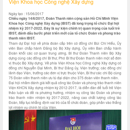
Viện Khoa học Công nghệ Xây dựng
Ngày tạo : 15/06/2017
Chiều ngày 14/6/2017, Đoàn Thanh niên cộng sản Hồ Chí Minh Viện
Khoa học Công nghệ Xây dựng (IBST) đã long trọng tổ chức Đại hội
nhiệm kỳ 2017-2022. Đây là sự kiện chính trị quan trọng của tuổi trẻ
IBST, đánh dấu bước phát triển mới của tổ chức Đoàn và phong trào
thanh niên IBST.
Tham dự Đại hội về phía đoàn cấp trên có đồng chí Bùi Chí Hiếu, Ủy
viên Ban chấp hành Đảng bộ Bộ Xây dựng, Ủy viên Ban chấp hành
Đoàn khối các cơ quan trung ương, Bí thư Đoàn Thanh niên Bộ Xây
dựng cùng các đồng chí Bí thư, Phó Bí thư Đoàn thanh niên một số đơn
vị thuộc Bộ Xây dựng. Về phía Viện Khoa học Công nghệ Xây dựng có
đồng chí Nguyễn Đại Minh, Bí thư Đảng ủy, Viện trưởng; các đồng chí
lãnh đạo Viện, trưởng các đơn vị trực thuộc Viện, Bí thư các chi Bộ cùng
75 Đoàn viên thanh niên ưu tú đại diện cho 375 đoàn viên thanh niên.
Đại hội nhằm đánh giá kết quả công tác Đoàn và phong trào thanh niên
Viện KHCN Xây dựng nhiệm kỳ 2012-2017, là diễn đàn để tuổi trẻ Viện
thảo luận và đề ra phương hướng, nhiệm vụ công tác Đoàn và phong
trào thanh niên nhiệm kỳ 2017-2022, nâng cao chất lượng công tác
Đoàn, tiếp tục khẳng định vai trò của tổ chức đoàn, góp phần vào thắng
lợi nhiệm vụ chính trị của Viện.