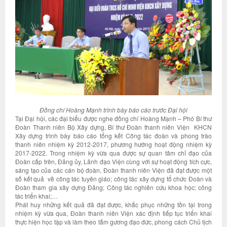
Đồng chí Hoàng Mạnh trình bày báo cáo trước Đại hội
Tại Đại hội, các đại biểu được nghe đồng chí Hoàng Mạnh – Phó Bí thư
Đoàn Thanh niên Bộ Xây dựng, Bí thư Đoàn thanh niên Viện KHCN
Xây dựng trình bày báo cáo tổng kết Công tác đoàn và phong trào
thanh niên nhiệm kỳ 2012-2017, phương hướng hoạt động nhiệm kỳ
2017-2022. Trong nhiệm kỳ vừa qua được sự quan tâm chỉ đạo của
Đoàn cấp trên, Đảng ủy, Lãnh đạo Viện cùng với sự hoạt động tích cực,
sáng tạo của các cán bộ đoàn, Đoàn thanh niên Viện đã đạt được một
số kết quả về công tác tuyên giáo; công tác xây dựng tổ chức Đoàn và
Đoàn tham gia xây dựng Đảng; Công tác nghiên cứu khoa học; công
tác triển khai;…
Phát huy những kết quả đã đạt được, khắc phục những tồn tại trong
nhiệm kỳ vừa qua, Đoàn thanh niên Viện xác định tiếp tục triển khai
thực hiện học tập và làm theo tấm gương đạo đức, phong cách Chủ tịch