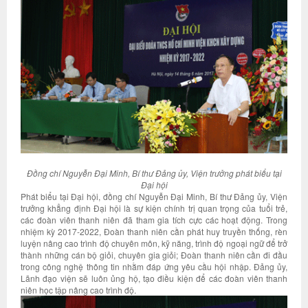
Đồng chí Nguyễn Đại Minh, Bí thư Đảng ủy, Viện trưởng phát biểu tại
Đại hội
Phát biểu tại Đại hội, đồng chí Nguyễn Đại Minh, Bí thư Đảng ủy, Viện
trưởng khẳng định Đại hội là sự kiện chính trị quan trọng của tuổi trẻ,
các đoàn viên thanh niên đã tham gia tích cực các hoạt động. Trong
nhiệm kỳ 2017-2022, Đoàn thanh niên cần phát huy truyền thống, rèn
luyện nâng cao trình độ chuyên môn, kỹ năng, trình độ ngoại ngữ để trở
thành những cán bộ giỏi, chuyên gia giỏi; Đoàn thanh niên cần đi đầu
trong công nghệ thông tin nhằm đáp ứng yêu cầu hội nhập. Đảng ủy,
Lãnh đạo viện sẽ luôn ủng hộ, tạo điều kiện để các đoàn viên thanh
niên học tập nâng cao trình độ.