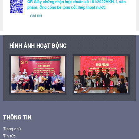
QR Giấy chứng nhận hợp chuẩn số 161/2022VKH-1, sản
phẩm: Ống cống bê tông cốt thép thoát nước
...
Chi tiết
HÌNH ẢNH HOẠT ĐỘNG
THÔNG TIN
Trang chủ
Tin tức