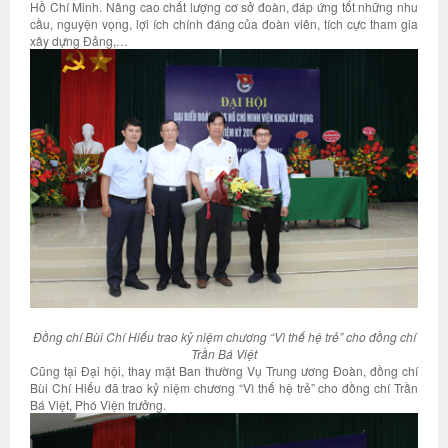
Hồ Chí Minh. Nâng cao chất lượng cơ sở đoàn, đáp ứng tốt những nhu
cầu, nguyện vọng, lợi ích chính đáng của đoàn viên, tích cực tham gia
xây dựng Đảng,…
Đồng chí Bùi Chí Hiếu
trao kỷ niệm chương “Vì thế hệ trẻ” cho đồng chí
Trần Bá Việt
Cũng tại Đại hội, thay mặt Ban thường Vụ Trung ương Đoàn, đồng chí
Bùi Chí Hiếu đã trao kỷ niệm chương “Vì thế hệ trẻ” cho đồng chí Trần
Bá Việt, Phó Viện trưởng.