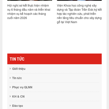
m
Viện Khoa học công nghệ xây
Viện trưởng Nguyễn Hồng Hải
ai
dựng và Tập đoàn Trần Đức ký kết
tiếp và làm việc với Công ty
hợp tác nghiên cứu, phát triển
TNHH Viện thiết kế & nghiên cứu
nền tảng tiêu chuẩn cho xây dựng
kiến trúc Đại học Triết Giang
gỗ tại Việt Nam
(UAD), Trung Quốc
TIN TỨC
Giới thiệu
Tin tức
Phục vụ QLNN
KH & CN
Đào tạo