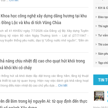
KH & 
 Khoa học công nghệ xây dựng dâng hương tại khu
Đào tạ
a Đồng Lộc và khu di tích Vũng Chùa
Thí ng
ạch số 41-KH/ĐU ngày 7/7/2026 của Đảng uỷ Bộ Xây dựng Tuyên
Tư vấn
 động kỷ niệm 80 năm Ngày Thương binh – Liệt sĩ (27/7/1947 -
 huy truyền thống yêu nước, đạo lý “Uống nước nhớ nguồn”, “Đền ơn
Thi cô
Sản p
ả năng chịu nhiệt độ cao cho quạt hút khói trong
Tạp chí
xả khói khi có cháy
ệ thống hút xả khói được lắp đặt trong các tầng hầm, tầng kỹ thuật
TIN 
là thiết bị cực kỳ quan trọng. Hiện nay việc đánh giá khả năng hoạt
 trong điều kiện nhiệt độ cao chủ yếu dựa ...
Chi tiết
ên đề Bim trong kỷ nguyên AI: từ quy định đến thực
đổi số ngành Xây dựng
Ngày 06/5/