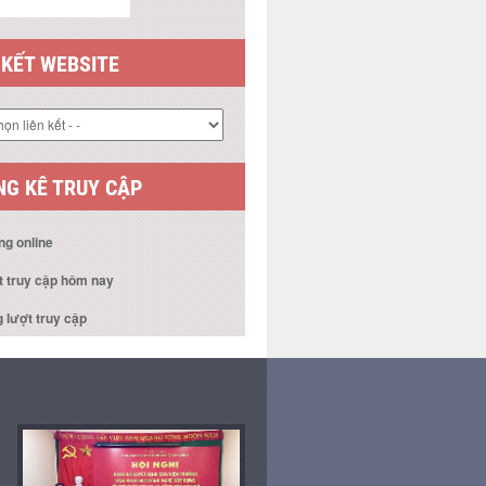
 KẾT WEBSITE
G KÊ TRUY CẬP
ng online
t truy cập hôm nay
 lượt truy cập