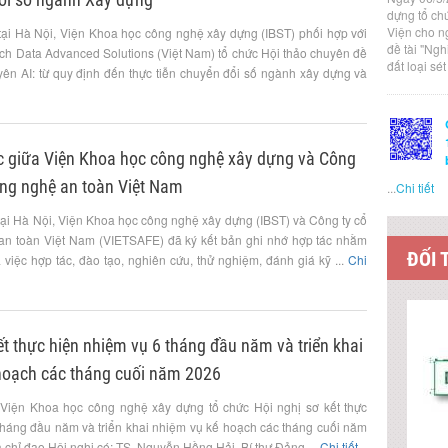
dựng tổ ch
Viện cho n
tại Hà Nội, Viện Khoa học công nghệ xây dựng (IBST) phối hợp với
đề tài "Ng
h Data Advanced Solutions (Việt Nam) tổ chức Hội thảo chuyên đề
đất loại sé
yên AI: từ quy định đến thực tiễn chuyển đổi số ngành xây dựng và
ác giữa Viện Khoa học công nghệ xây dựng và Công
ông nghệ an toàn Việt Nam
...
Chi tiết
tại Hà Nội, Viện Khoa học công nghệ xây dựng (IBST) và Công ty cổ
an toàn Việt Nam (VIETSAFE) đã ký kết bản ghi nhớ hợp tác nhằm
ĐỐI 
việc hợp tác, đào tạo, nghiên cứu, thử nghiệm, đánh giá kỹ ...
Chi
ết thực hiện nhiệm vụ 6 tháng đầu năm và triển khai
hoạch các tháng cuối năm 2026
 Viện Khoa học công nghệ xây dựng tổ chức Hội nghị sơ kết thực
tháng đầu năm và triển khai nhiệm vụ kế hoạch các tháng cuối năm
chỉ đạo Hội nghị có: TS. Nguyễn Hồng Hải, Bí thư Đảng ...
Chi tiết