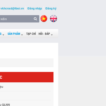
vkhcnxd@ibst.vn
Đăng nhập
Đăng ký
G
SẢN PHẨM
TẠP CHÍ
HỎI - ĐÁP
ỨC
iệu
vụ QLNN