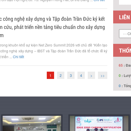
LIÊN
c công nghệ xây dựng và Tập đoàn Trần Đức ký kết
n cứu, phát triển nền tảng tiêu chuẩn cho xây dựng
am
trong khuôn khổ sự kiện Net Zero Summit 2026 với chủ đề “Kiến tạo
THỐN
 công nghệ xây dựng – IBST và Tập đoàn Trần Đức đã tổ chức lễ ký
triển ...
Chi tiết
65
: Đa
1
2
3
4
>
>>
0
: Lượ
0
: Tổng