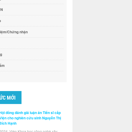
CN
o
hiệm/Chứng nhận
ng
hẩm
TỨC MỚI
Hội đồng đánh giá luận án Tiến sĩ cấp
Viện cho nghiên cứu sinh Nguyễn Thị
Bích Hạnh
2024, Viện Khoa học công nghệ xây