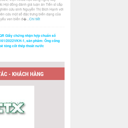
ức Hội đồng đánh giá luận án Tiến sĩ cấp
ghiên cứu sinh Nguyễn Thị Bích Hạnh với
hiên cứu một số đặc trưng biến dạng của
t yếu ven biển đ�...
Chi tiết
QR Giấy chứng nhận hợp chuẩn số
161/2022VKH-1, sản phẩm: Ống cống
bê tông cốt thép thoát nước
TÁC - KHÁCH HÀNG