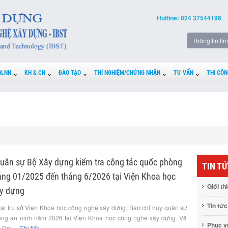
Hotline: 024 37544196
QLNN
KH & CN
ĐÀO TẠO
THÍ NGHIỆM/CHỨNG NHẬN
TƯ VẤN
THI CÔN
quân sự Bộ Xây dựng kiểm tra công tác quốc phòng
TIN T
háng 01/2025 đến tháng 6/2026 tại Viện Khoa học
Giới th
y dựng
Tin tức
tại trụ sở Viện Khoa học công nghệ xây dựng, Ban chỉ huy quân sự
òng an ninh năm 2026 tại Viện Khoa học công nghệ xây dựng. Về
Phục 
Đại ...
Chi tiết