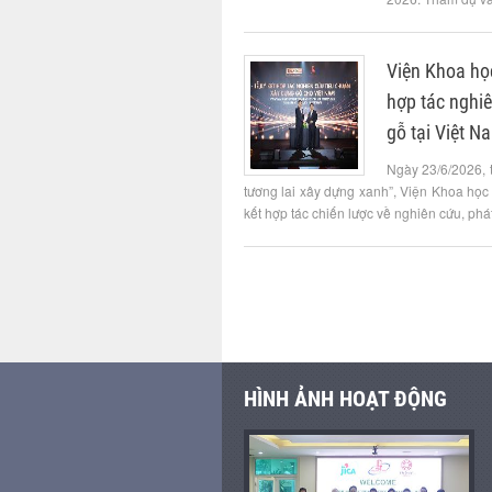
Viện Khoa họ
hợp tác nghiê
gỗ tại Việt N
Ngày 23/6/2026, 
tương lai xây dựng xanh”, Viện Khoa học
kết hợp tác chiến lược về nghiên cứu, phát 
HÌNH ẢNH HOẠT ĐỘNG