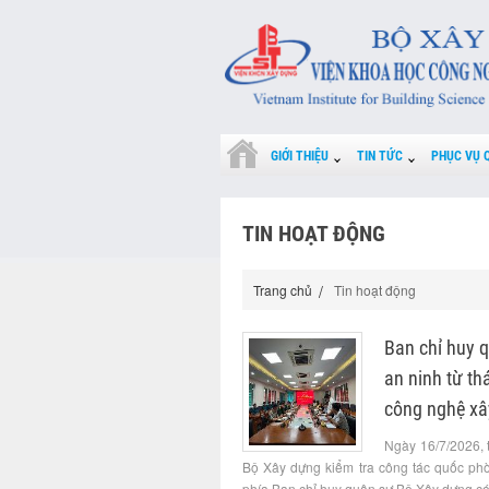
GIỚI THIỆU
TIN TỨC
PHỤC VỤ 
TIN HOẠT ĐỘNG
Trang chủ
Tin hoạt động
Ban chỉ huy 
an ninh từ t
công nghệ xâ
Ngày 16/7/2026, 
Bộ Xây dựng kiểm tra công tác quốc ph
phía Ban chỉ huy quân sự Bộ Xây dựng có 