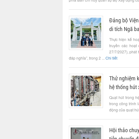
Đảng bộ Viện
di tích Ngã b
Thực hiện kế ho
truyền các hoạt
27/7/2027), phát
đáp nghĩa”, trong 2 ...
Chi tiết
Thử nghiệm kh
hệ thống hút 
Quạt hút trong h
trong công trình 
động của quạt hút
Hội thảo chuy
tiễn chuyển 