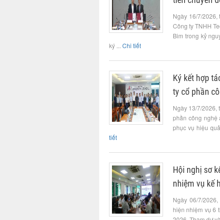
Ngày 16/7/2026, 
Công ty TNHH Tec
Bim trong kỷ ngu
ký ...
Chi tiết
Ký kết hợp t
ty cổ phần c
Ngày 13/7/2026, 
phần công nghệ 
phục vụ hiệu quả 
tiết
Hội nghị sơ k
nhiệm vụ kế 
Ngày 06/7/2026,
hiện nhiệm vụ 6 
2026. Tham dự và 