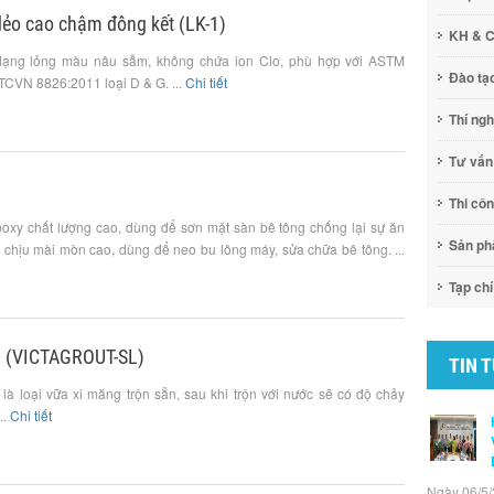
dẻo cao chậm đông kết (LK-1)
KH & 
dạng lỏng màu nâu sẫm, không chứa ion Clo, phù hợp với ASTM
Đào tạ
TCVN 8826:2011 loại D & G. ...
Chi tiết
Thí ng
Tư vấn
Thi cô
poxy chất lượng cao, dùng để sơn mặt sàn bê tông chống lại sự ăn
Sản p
 chịu mài mòn cao, dùng để neo bu lông máy, sửa chữa bê tông. ...
Tạp chí
g (VICTAGROUT-SL)
TIN 
 loại vữa xi măng trộn sẵn, sau khi trộn với nước sẽ có độ chảy
..
Chi tiết
Ngày 06/5/