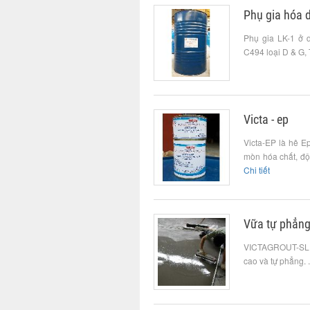
Phụ gia hóa 
Phụ gia LK-1 ở 
C494 loại D & G, 
Victa - ep
Victa-EP là hê E
mòn hóa chất, độ
Chi tiết
Vữa tự phẳn
VICTAGROUT-SL là
cao và tự phẳng. .