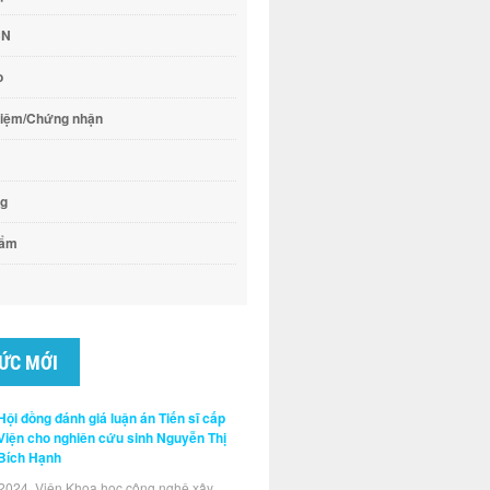
CN
o
hiệm/Chứng nhận
ng
hẩm
TỨC MỚI
Hội đồng đánh giá luận án Tiến sĩ cấp
Viện cho nghiên cứu sinh Nguyễn Thị
Bích Hạnh
2024, Viện Khoa học công nghệ xây