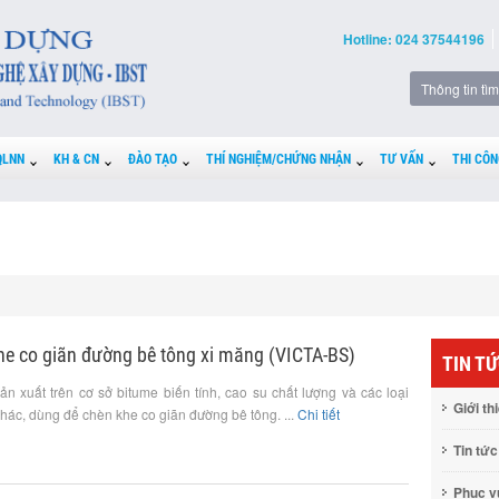
Hotline: 024 37544196
QLNN
KH & CN
ĐÀO TẠO
THÍ NGHIỆM/CHỨNG NHẬN
TƯ VẤN
THI CÔN
khe co giãn đường bê tông xi măng (VICTA-BS)
TIN T
n xuất trên cơ sở bitume biến tính, cao su chất lượng và các loại
Giới th
khác, dùng để chèn khe co giãn đường bê tông. ...
Chi tiết
Tin tức
Phục 