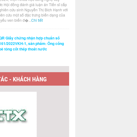
ức Hội đồng đánh giá luận án Tiến sĩ cấp
ghiên cứu sinh Nguyễn Thị Bích Hạnh với
hiên cứu một số đặc trưng biến dạng của
t yếu ven biển đ�...
Chi tiết
QR Giấy chứng nhận hợp chuẩn số
161/2022VKH-1, sản phẩm: Ống cống
bê tông cốt thép thoát nước
TÁC - KHÁCH HÀNG