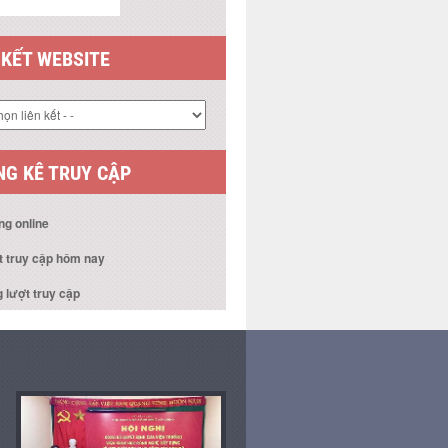
 KẾT WEBSITE
G KÊ TRUY CẬP
ng online
t truy cập hôm nay
 lượt truy cập