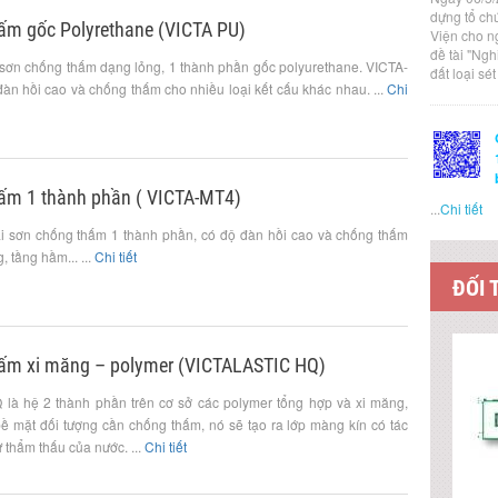
dựng tổ ch
ấm gốc Polyrethane (VICTA PU)
Viện cho n
đề tài "Ng
 sơn chống thấm dạng lỏng, 1 thành phần gốc polyurethane. VICTA-
đất loại sé
àn hồi cao và chống thấm cho nhiều loại kết cấu khác nhau. ...
Chi
ấm 1 thành phần ( VICTA-MT4)
...
Chi tiết
i sơn chống thấm 1 thành phần, có độ đàn hồi cao và chống thấm
 tầng hầm... ...
Chi tiết
ĐỐI 
ấm xi măng – polymer (VICTALASTIC HQ)
là hệ 2 thành phần trên cơ sở các polymer tổng hợp và xi măng,
bề mặt đối tượng cần chống thấm, nó sẽ tạo ra lớp màng kín có tác
 thẩm thấu của nước. ...
Chi tiết