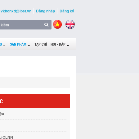
vkhcnxd@ibst.vn
Đăng nhập
Đăng ký
G
SẢN PHẨM
TẠP CHÍ
HỎI - ĐÁP
ỨC
iệu
vụ QLNN