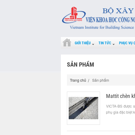
GIỚI THIỆU
TIN TỨC
PHỤC VỤ 
SẢN PHẨM
Trang chủ
Sản phẩm
Mattit chèn 
VICTA-BS được sả
phụ gia đặc biệt 