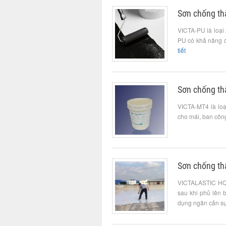
Sơn chống th
VICTA-PU là loại
PU có khả năng đ
tiết
Sơn chống th
VICTA-MT4 là loạ
cho mái, ban công,
Sơn chống th
VICTALASTIC HQ 
sau khi phủ lên 
dụng ngăn cản sự