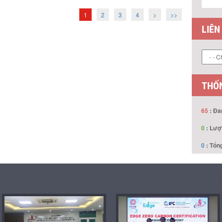
1
2
3
4
>
>>
LIÊN
THỐN
65
: Đa
0
: Lượ
0
: Tổng