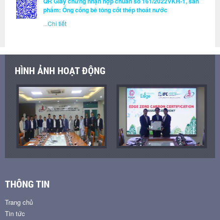
QR Giấy chứng nhận hợp chuẩn số 161/2022VKH-1, sản
phẩm: Ống cống bê tông cốt thép thoát nước
...
Chi tiết
HÌNH ẢNH HOẠT ĐỘNG
THÔNG TIN
Trang chủ
Tin tức