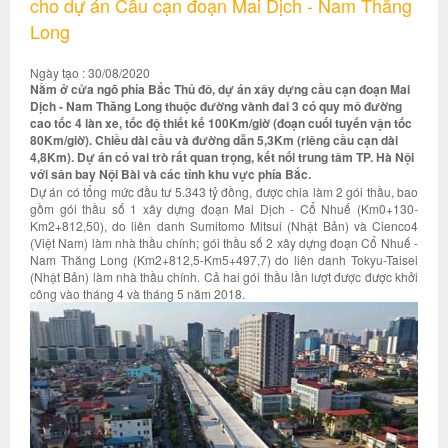
cho dự án Cầu cạn đoạn Mai Dịch - Nam Thăng
Long
Ngày tạo : 30/08/2020
Nằm ở cửa ngõ phía Bắc Thủ đô, dự án xây dựng cầu cạn đoạn Mai
Dịch - Nam Thăng Long thuộc đường vành đai 3 có quy mô đường
cao tốc 4 làn xe, tốc độ thiết kế 100Km/giờ (đoạn cuối tuyến vận tốc
80Km/giờ). Chiều dài cầu và đường dẫn 5,3Km (riêng cầu cạn dài
4,8Km). Dự án có vai trò rất quan trọng, kết nối trung tâm TP. Hà Nội
với sân bay Nội Bài và các tỉnh khu vực phía Bắc.
Dự án có tổng mức đầu tư 5.343 tỷ đồng, được chia làm 2 gói thầu, bao
gồm gói thầu số 1 xây dựng đoạn Mai Dịch - Cổ Nhuế (Km0+130-
Km2+812,50), do liên danh Sumitomo Mitsui (Nhật Bản) và Cienco4
(Việt Nam) làm nhà thầu chính; gói thầu số 2 xây dựng đoạn Cổ Nhuế -
Nam Thăng Long (Km2+812,5-Km5+497,7) do liên danh Tokyu-Taisei
(Nhật Bản) làm nhà thầu chính. Cả hai gói thầu lần lượt được được khởi
công vào tháng 4 và tháng 5 năm 2018.