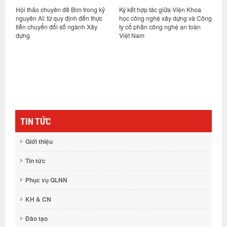
t
Hội thảo chuyên đề Bim trong kỷ
Ký kết hợp tác giữa Viện Khoa
H
hệ
nguyên AI: từ quy định đến thực
học công nghệ xây dựng và Công
v
tiễn chuyển đổi số ngành Xây
ty cổ phần công nghệ an toàn
n
dựng
Việt Nam
c
TIN TỨC
Giới thiệu
Tin tức
Phục vụ QLNN
KH & CN
Đào tạo