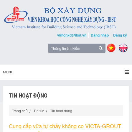
vkhcnxd@ibst.vn
Đăng nhập
Đăng ký
MENU
TIN HOẠT ĐỘNG
Trang chủ
Tin tức
Tin hoạt động
Cung cấp vữa tự chảy không co VICTA-GROUT