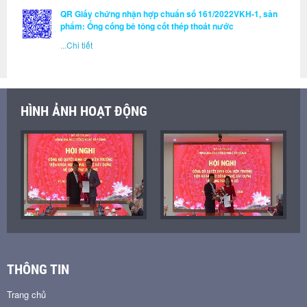
QR Giấy chứng nhận hợp chuẩn số 161/2022VKH-1, sản
phẩm: Ống cống bê tông cốt thép thoát nước
...
Chi tiết
HÌNH ẢNH HOẠT ĐỘNG
THÔNG TIN
Trang chủ