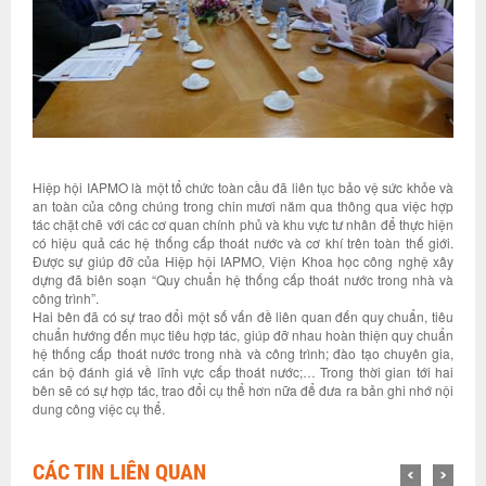
Hiệp hội IAPMO là một tổ chức toàn cầu đã liên tục bảo vệ sức khỏe và
an toàn của công chúng trong chin mươi năm qua thông qua việc hợp
tác chặt chẽ với các cơ quan chính phủ và khu vực tư nhân để thực hiện
có hiệu quả các hệ thống cấp thoát nước và cơ khí trên toàn thế giới.
Được sự giúp đỡ của Hiệp hội IAPMO, Viện Khoa học công nghệ xây
dựng đã biên soạn “Quy chuẩn hệ thống cấp thoát nước trong nhà và
công trình”.
Hai bên đã có sự trao đổi một số vấn đề liên quan đến quy chuẩn, tiêu
chuẩn hướng đến mục tiêu hợp tác, giúp đỡ nhau hoàn thiện quy chuẩn
hệ thống cấp thoát nước trong nhà và công trình; đào tạo chuyên gia,
cán bộ đánh giá về lĩnh vực cấp thoát nước;… Trong thời gian tới hai
bên sẽ có sự hợp tác, trao đổi cụ thể hơn nữa để đưa ra bản ghi nhớ nội
dung công việc cụ thể.
CÁC TIN LIÊN QUAN