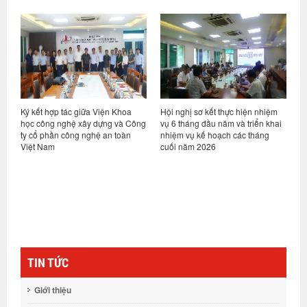
ỷ
Ký kết hợp tác giữa Viện Khoa
Hội nghị sơ kết thực hiện nhiệm
V
học công nghệ xây dựng và Công
vụ 6 tháng đầu năm và triển khai
d
ty cổ phần công nghệ an toàn
nhiệm vụ kế hoạch các tháng
h
Việt Nam
cuối năm 2026
n
g
TIN TỨC
Giới thiệu