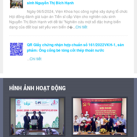
sinh Nguyễn Thị Bích Hạnh
Ngày 06/5/2024, Viện Khoa học công nghệ xây dựng tổ chức
Hội đồng đánh giá luận án Tiến sĩ cấp Viện cho nghiên cứu sinh
Nguyễn Thị Bích Hạnh với đề tài "Nghiên cứu một số đặc trưng biến
dạng của đất loại sét yếu ven biển đ�...
Chi tiết
QR Giấy chứng nhận hợp chuẩn số 161/2022VKH-1, sản
phẩm: Ống cống bê tông cốt thép thoát nước
...
Chi tiết
HÌNH ẢNH HOẠT ĐỘNG