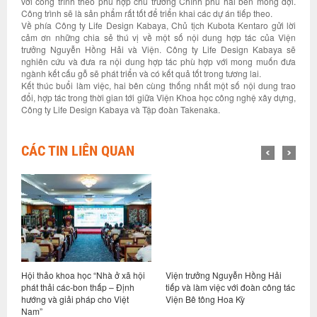
với công trình theo phù hợp chủ trương Chính phủ hai bên mong đợi.
Công trình sẽ là sản phẩm rất tốt để triển khai các dự án tiếp theo.
Về phía Công ty Life Design Kabaya, Chủ tịch Kubota Kentaro gửi lời
cảm ơn những chia sẻ thú vị về một số nội dung hợp tác của Viện
trưởng Nguyễn Hồng Hải và Viện. Công ty Life Design Kabaya sẽ
nghiên cứu và đưa ra nội dung hợp tác phù hợp với mong muốn đưa
ngành kết cấu gỗ sẽ phát triển và có kết quả tốt trong tương lai.
Kết thúc buổi làm việc, hai bên cùng thống nhất một số nội dung trao
đổi, hợp tác trong thời gian tới giữa Viện Khoa học công nghệ xây dựng,
Công ty Life Design Kabaya và Tập đoàn Takenaka.
CÁC TIN LIÊN QUAN
Hội thảo khoa học “Nhà ở xã hội
Viện trưởng Nguyễn Hồng Hải
H
phát thải các-bon thấp – Định
tiếp và làm việc với đoàn công tác
n
u
hướng và giải pháp cho Việt
Viện Bê tông Hoa Kỳ
q
Nam”
đ