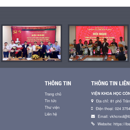
THÔNG TIN
THÔNG TIN LIÊN
VIỆN KHOA HỌC CÔ
Trang chủ
Tin tức
Địa chỉ: 81 phố Trầ
Thư viện
Điện thoại: 024 375
Liên hệ
Email: vkhcnxd@ib
Website: https://ibs