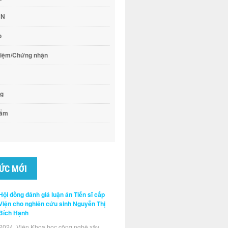
CN
o
hiệm/Chứng nhận
ng
hẩm
TỨC MỚI
Hội đồng đánh giá luận án Tiến sĩ cấp
Viện cho nghiên cứu sinh Nguyễn Thị
Bích Hạnh
2024, Viện Khoa học công nghệ xây