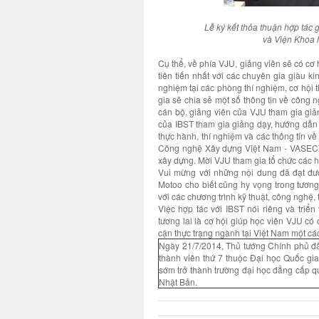
Lễ ký kết thỏa thuận hợp tác 
và Viện Khoa
Cụ thể, về phía VJU, giảng viên sẽ có cơ 
tiên tiến nhất với các chuyên gia giàu k
nghiệm tại các phòng thí nghiệm, cơ hội t
gia sẽ chia sẻ một số thông tin về công n
cán bộ, giảng viên của VJU tham gia giản
của IBST tham gia giảng dạy, hướng dẫn l
thực hành, thí nghiệm và các thông tin về
Công nghệ Xây dựng Việt Nam - VASECT 
xây dựng. Mời VJU tham gia tổ chức các hộ
Vui mừng với những nội dung đã đạt được
Motoo cho biết cũng hy vọng trong tương
với các chương trình kỹ thuật, công nghệ, 
Việc hợp tác với IBST nói riêng và triể
tương lai là cơ hội giúp học viên VJU có 
cận thực trạng ngành tại Việt Nam một các
Ngày 21/7/2014, Thủ tướng Chính phủ đã 
thành viên thứ 7 thuộc Đại học Quốc gi
sớm trở thành trường đại học đẳng cấp q
Nhật Bản.