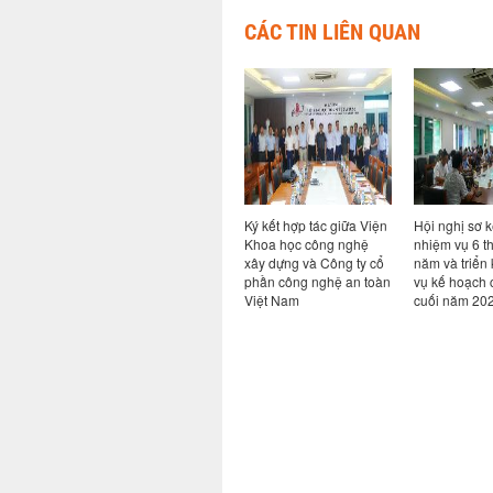
CÁC TIN LIÊN QUAN
ả năng
Hội thảo chuyên đề Bim
Ký kết hợp tác giữa Viện
Hội nghị sơ k
ao cho
trong kỷ nguyên AI: từ
Khoa học công nghệ
nhiệm vụ 6 t
ong hệ
quy định đến thực tiễn
xây dựng và Công ty cổ
năm và triển
i khi có
chuyển đổi số ngành
phần công nghệ an toàn
vụ kế hoạch 
Xây dựng
Việt Nam
cuối năm 20