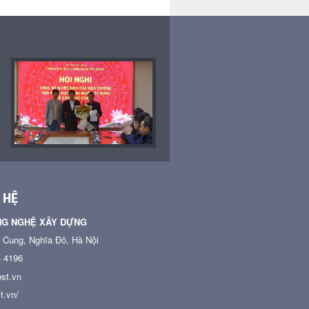
 HỆ
NG NGHỆ XÂY DỰNG
n Cung, Nghĩa Đô, Hà Nội
4 4196
st.vn
t.vn/