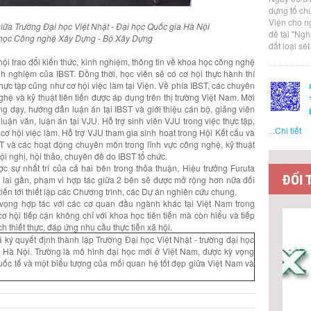
dựng tổ ch
Viện cho n
giữa Trường Đại học Việt Nhật -
Đại học Quốc gia Hà Nội
đề tài "Ng
 học Công nghệ Xây Dựng - Bộ Xây Dựng
đất loại sé
hội trao đổi kiến thức, kinh nghiệm, thông tin về khoa học công nghệ
inh nghiệm của IBST. Đồng thời, học viên sẽ có cơ hội thực hành thí
hực tập cũng như cơ hội việc làm tại Viện. Về phía IBST, các chuyên
ghệ và kỹ thuật tiên tiến được áp dụng trên thị trường Việt Nam. Mời
g dạy, hướng dẫn luận án tại IBST và giới thiệu cán bộ, giảng viên
uận văn, luận án tại VJU. Hỗ trợ sinh viên VJU trong việc thực tập,
...
Chi tiết
 cơ hội việc làm. Hỗ trợ VJU tham gia sinh hoạt trong Hội Kết cấu và
và các hoạt động chuyên môn trong lĩnh vực công nghệ, kỹ thuật
i nghị, hội thảo, chuyên đề do IBST tổ chức.
 sự nhất trí của cả hai bên trong thỏa thuận, Hiệu trưởng Furuta
ĐỐI 
 lai gần, phạm vi hợp tác giữa 2 bên sẽ được mở rộng hơn nữa đối
tiến tới thiết lập các Chương trình, các Dự án nghiên cứu chung.
n vọng hợp tác với các cơ quan đầu ngành khác tại Việt Nam trong
cơ hội tiếp cận không chỉ với khoa học tiên tiến mà còn hiểu và tiếp
h thiết thực, đáp ứng nhu cầu thực tiễn xã hội.
ký quyết định thành lập Trường Đại học Việt Nhật - trường đại học
a Hà Nội. Trường là mô hình đại học mới ở Việt Nam, được kỳ vọng
uốc tế và một biểu tượng của mối quan hệ tốt đẹp giữa Việt Nam và