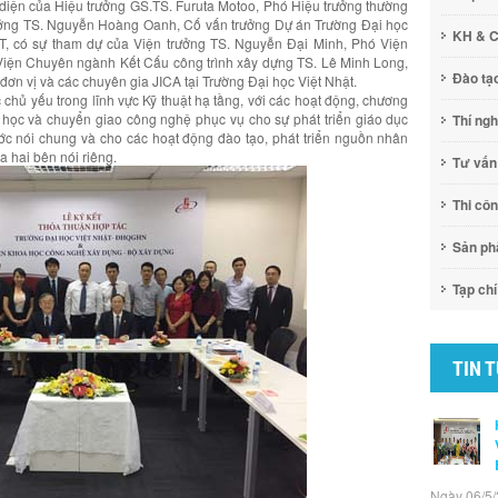
 diện của Hiệu trưởng GS.TS. Furuta Motoo, Phó Hiệu trưởng thường
ưởng TS. Nguyễn Hoàng Oanh, Cố vấn trưởng Dự án Trường Đại học
KH & 
T, có sự tham dự của Viện trưởng TS. Nguyễn Đại Minh, Phó Viện
iện Chuyên ngành Kết Cấu công trình xây dựng TS. Lê Minh Long,
Đào tạ
đơn vị và các chuyên gia JICA tại Trường Đại học Việt Nhật.
 chủ yếu trong lĩnh vực Kỹ thuật hạ tầng, với các hoạt động, chương
a học và chuyển giao công nghệ phục vụ cho sự phát triển giáo dục
Thí ng
ớc nói chung và cho các hoạt động đào tạo, phát triển nguồn nhân
 hai bên nói riêng.
Tư vấn
Thi cô
Sản p
Tạp chí
TIN 
Ngày 06/5/