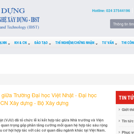
Hotline: 024 37544196
QLNN
KH & CN
ĐÀO TẠO
THÍ NGHIỆM/CHỨNG NHẬN
TƯ VẤN
THI CÔN
c giữa Trường Đại học Việt Nhật - Đại học
TIN T
HCN Xây dựng - Bộ Xây dựng
Giới th
t (VJU) đã tổ chức lễ kí kết hợp tác giữa Nhà trường và Viện
Tin tức
quan trọng góp phần tăng cường mối quan hệ hợp tác sâu rộng
u cơ hội hợp tác với các cơ quan đầu ngành khác tại Việt Nam.
Phục 