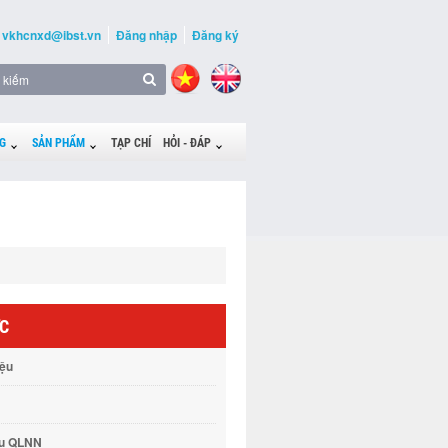
vkhcnxd@ibst.vn
Đăng nhập
Đăng ký
G
SẢN PHẨM
TẠP CHÍ
HỎI - ĐÁP
ỨC
iệu
vụ QLNN