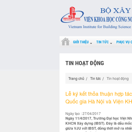
GIỚI THIỆU
TIN TỨC
PHỤC VỤ 
TIN HOẠT ĐỘNG
Trang chủ
Tin tức
Tin hoạt động
Lễ ký kết thỏa thuận hợp tá
Quốc gia Hà Nội và Viện K
Ngày tạo : 27/04/2017
Ngày 11/4/2017, Trường Đại học Việt Nhậ
KHCN Xây dựng (IBST). Đây là dấu mốc 
giữa VJU với IBST, đồng thời mở ra nhiề