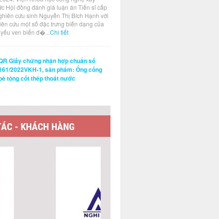
ức Hội đồng đánh giá luận án Tiến sĩ cấp
ghiên cứu sinh Nguyễn Thị Bích Hạnh với
hiên cứu một số đặc trưng biến dạng của
t yếu ven biển đ�...
Chi tiết
QR Giấy chứng nhận hợp chuẩn số
161/2022VKH-1, sản phẩm: Ống cống
bê tông cốt thép thoát nước
TÁC - KHÁCH HÀNG