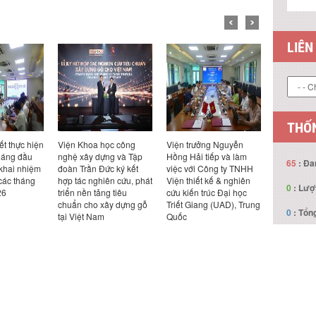
LIÊN
ết thực hiện
Viện Khoa học công
Viện trưởng Nguyễn
Viện trưở
háng đầu
nghệ xây dựng và Tập
Hồng Hải tiếp và làm
Hồng Hải t
 khai nhiệm
đoàn Trần Đức ký kết
việc với Công ty TNHH
việc với Cô
THỐN
các tháng
hợp tác nghiên cứu, phát
Viện thiết kế & nghiên
Design Ka
26
triển nền tảng tiêu
cứu kiến trúc Đại học
Bản
chuẩn cho xây dựng gỗ
Triết Giang (UAD), Trung
65
: Đa
tại Việt Nam
Quốc
0
: Lượ
0
: Tổng