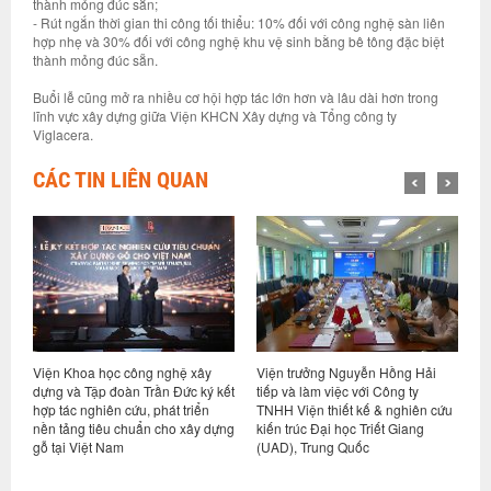
thành mỏng đúc sẵn;
- Rút ngắn thời gian thi công tối thiểu: 10% đối với công nghệ sàn liên
hợp nhẹ và 30% đối với công nghệ khu vệ sinh bằng bê tông đặc biệt
thành mỏng đúc sẵn.
Buổi lễ cũng mở ra nhiều cơ hội hợp tác lớn hơn và lâu dài hơn trong
lĩnh vực xây dựng giữa Viện KHCN Xây dựng và Tổng công ty
Viglacera.
CÁC TIN LIÊN QUAN
học công nghệ xây
Viện trưởng Nguyễn Hồng Hải
Viện trưởng Nguy
p đoàn Trần Đức ký kết
tiếp và làm việc với Công ty
tiếp và làm việc vớ
iên cứu, phát triển
TNHH Viện thiết kế & nghiên cứu
Design Kabaya, N
iêu chuẩn cho xây dựng
kiến trúc Đại học Triết Giang
t Nam
(UAD), Trung Quốc