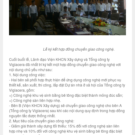
Lễ ký kết hợp đồng chuyển giao công nghệ.
Cuối buổi lễ, Lãnh đạo Viện KHCN Xây dựng và Tổng công ty
Viglacera đã nhất trí ký kết một hợp đồng chuyển giao công nghệ với
nội dung chủ yếu như sau:
1. Nội dung công việc:
- Hai bên sẽ phối hợp thực hiện để ứng dụng công nghệ mới phục vụ
thiết kế, sản xuất, thi công, lắp đặt Dự án nhà ở xã hội của Tổng công ty
Viglacera, gồm:
+) Công nghệ khu vệ sinh bằng bê tông đặc biệt thành mỏng đúc sẵn;
+) Công nghệ sàn liên hợp nhẹ.
- Bên B (Viện KHCN Xây dựng) sẽ chuyển giao công nghệ cho bên A
(Tổng công ty Viglacera) sau khi các nội dung quy định trong hợp đồng
nguyên tắc được thống nhất.
2. Mục tiêu của chuyển giao công nghệ:
- Giảm giá thành xây dựng tối thiểu: 15% đối với công nghệ sàn liên
hợp nhẹ và 10% đối với công nghệ khu vệ sinh bằng bê tông đặc biệt