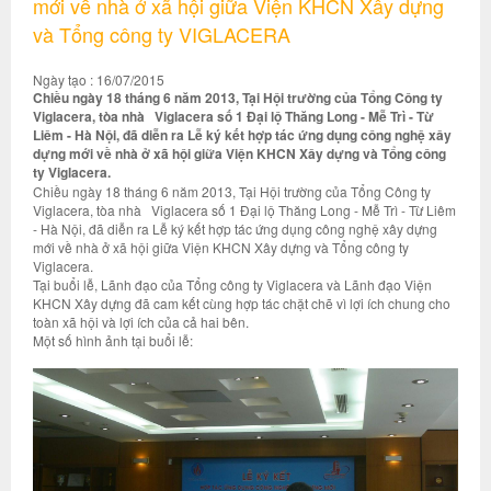
mới về nhà ở xã hội giữa Viện KHCN Xây dựng
và Tổng công ty VIGLACERA
Ngày tạo : 16/07/2015
Chiều ngày 18 tháng 6 năm 2013, Tại Hội trường của Tổng Công ty
Viglacera, tòa nhà Viglacera số 1 Đại lộ Thăng Long - Mễ Trì - Từ
Liêm - Hà Nội, đã diễn ra Lễ ký kết hợp tác ứng dụng công nghệ xây
dựng mới về nhà ở xã hội giữa Viện KHCN Xây dựng và Tổng công
ty Viglacera.
Chiều ngày 18 tháng 6 năm 2013, Tại Hội trường của Tổng Công ty
Viglacera, tòa nhà Viglacera số 1 Đại lộ Thăng Long - Mễ Trì - Từ Liêm
- Hà Nội, đã diễn ra Lễ ký kết hợp tác ứng dụng công nghệ xây dựng
mới về nhà ở xã hội giữa Viện KHCN Xây dựng và Tổng công ty
Viglacera.
Tại buổi lễ, Lãnh đạo của Tổng công ty Viglacera và Lãnh đạo Viện
KHCN Xây dựng đã cam kết cùng hợp tác chặt chẽ vì lợi ích chung cho
toàn xã hội và lợi ích của cả hai bên.
Một số hình ảnh tại buổi lễ: