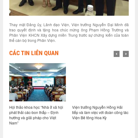
Thay mặt Đảng ủy, Lãnh đạo Viện, Viện trưởng Nguyễn Đại Minh đã
trao quyết định và tặng hoa chúc mừng ông Phạm Hồng Trường và
Phân Viện KHCN Xây dựng miền Trung trước sự chứng kiến của toàn
thể cán bộ trong Phân Viện.
CÁC TIN LIÊN QUAN
Hội thảo khoa học “Nhà ở xã hội
Viện trưởng Nguyễn Hồng Hải
H
phát thải các-bon thấp – Định
tiếp và làm việc với đoàn công tác
n
hướng và giải pháp cho Việt
Viện Bê tông Hoa Kỳ
q
Nam”
đ
Q
S