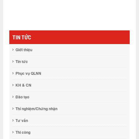
t
c
TIN TỨC
Giới thiệu
Tin tức
Phục vụ QLNN
KH & CN
Đào tạo
Thí nghiệm/Chứng nhận
Tư vấn
Thi công