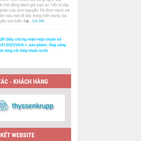
ức Hội đồng đánh giá luận án Tiến sĩ cấp
ghiên cứu sinh Nguyễn Thị Bích Hạnh với
hiên cứu một số đặc trưng biến dạng của
t yếu ven biển đ�...
Chi tiết
QR Giấy chứng nhận hợp chuẩn số
161/2022VKH-1, sản phẩm: Ống cống
bê tông cốt thép thoát nước
TÁC - KHÁCH HÀNG
 KẾT WEBSITE