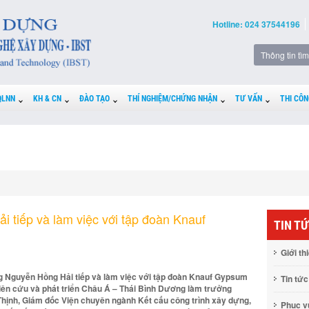
Hotline: 024 37544196
QLNN
KH & CN
ĐÀO TẠO
THÍ NGHIỆM/CHỨNG NHẬN
TƯ VẤN
THI CÔN
 tiếp và làm việc với tập đoàn Knauf
TIN T
Giới th
ng Nguyễn Hồng Hải tiếp và làm việc với tập đoàn Knauf Gypsum
Tin tức
iên cứu và phát triển Châu Á – Thái Bình Dương làm trưởng
 Thịnh, Giám đốc Viện chuyên ngành Kết cấu công trình xây dựng,
Phục 