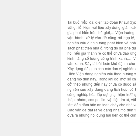
Tại buổi tiếp, đại diện tập đoàn Knauf Gy
vững, tiết kiệm vật liệu xây dựng, giảm
gia phát triển trên thế giới,… Viện trưởn
vận hành, xử lý vấn đề cũng rất hợp lý,
nghiên cứu định hướng phát triển về nhà 
sách phát triển nhà ở, trong đó đã phê du
hội nếu giá thành rẻ có thể chưa đáp ứn
kính, tăng số lượng công trình xanh,…. 
vẫn xanh. Đây là bài toán khó đặt ra ch
Xây dựng đã giao cho các đơn vị nghiên 
Hiện Viện đang nghiên cứu theo hướng x
dạng mô đun này. Trong khi đó, một số c
cốt thép nhưng đến nay chưa có được sả
nghiên cứu xây dựng dạng tích hợp: có
công nghiệp hóa lắp dựng tại hiện trườn
thép, nhôm, composite, vật liệu tro xỉ, 
tâm đến đảm bảo an toàn cháy cho nhà v
Các vấn đề đặt ra về dạng nhà mô đun ti
đưa ra những nội dung hai bên có thể cùng