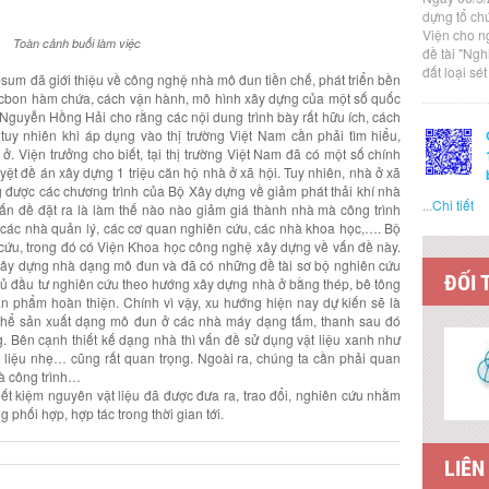
dựng tổ ch
Viện cho n
Toàn cảnh buổi làm việc
đề tài "Ng
đất loại sé
psum đã giới thiệu về công nghệ nhà mô đun tiền chế, phát triển bền
 cácbon hàm chứa, cách vận hành, mô hình xây dựng của một số quốc
g Nguyễn Hồng Hải cho rằng các nội dung trình bày rất hữu ích, cách
 tuy nhiên khi áp dụng vào thị trường Việt Nam cần phải tìm hiểu,
ở. Viện trưởng cho biết, tại thị trường Việt Nam đã có một số chính
yệt đề án xây dựng 1 triệu căn hộ nhà ở xã hội. Tuy nhiên, nhà ở xã
g được các chương trình của Bộ Xây dựng về giảm phát thải khí nhà
...
Chi tiết
Vấn đề đặt ra là làm thế nào nào giảm giá thành nhà mà công trình
o các nhà quản lý, các cơ quan nghiên cứu, các nhà khoa học,…. Bộ
cứu, trong đó có Viện Khoa học công nghệ xây dựng về vấn đề này.
ây dựng nhà dạng mô đun và đã có những đề tài sơ bộ nghiên cứu
ĐỐI 
hủ đầu tư nghiên cứu theo hướng xây dựng nhà ở bằng thép, bê tông
n phẩm hoàn thiện. Chính vì vậy, xu hướng hiện nay dự kiến sẽ là
 thể sản xuất dạng mô đun ở các nhà máy dạng tấm, thanh sau đó
g. Bên cạnh thiết kế dạng nhà thì vấn đề sử dụng vật liệu xanh như
vật liệu nhẹ… cũng rất quan trọng. Ngoài ra, chúng ta cần phải quan
à công trình…
ết kiệm nguyên vật liệu đã được đưa ra, trao đổi, nghiên cứu nhằm
 phối hợp, hợp tác trong thời gian tới.
LIÊN