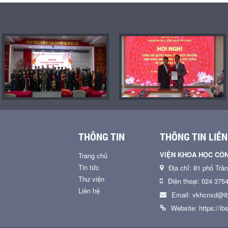
THÔNG TIN
THÔNG TIN LIÊN
VIỆN KHOA HỌC CÔ
Trang chủ
Tin tức
Địa chỉ: 81 phố Trầ
Thư viện
Điện thoại: 024 375
Liên hệ
Email: vkhcnxd@ib
Website: https://ibs