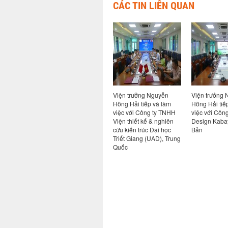
CÁC TIN LIÊN QUAN
thực hiện
Viện Khoa học công
Viện trưởng Nguyễn
Viện trưởng
ng đầu
nghệ xây dựng và Tập
Hồng Hải tiếp và làm
Hồng Hải tiế
ai nhiệm
đoàn Trần Đức ký kết
việc với Công ty TNHH
việc với Công
c tháng
hợp tác nghiên cứu, phát
Viện thiết kế & nghiên
Design Kaba
triển nền tảng tiêu
cứu kiến trúc Đại học
Bản
chuẩn cho xây dựng gỗ
Triết Giang (UAD), Trung
tại Việt Nam
Quốc