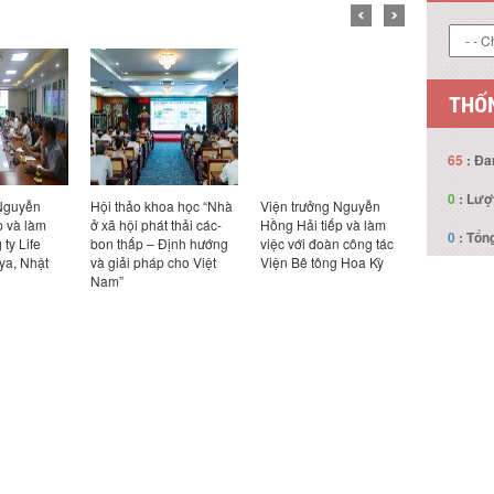
THỐN
65
: Đa
0
: Lượ
 Nguyễn
Hội thảo khoa học “Nhà
Viện trưởng Nguyễn
Hội đồng 
p và làm
ở xã hội phát thải các-
Hồng Hải tiếp và làm
Công nghệ
0
: Tổng
 ty Life
bon thấp – Định hướng
việc với đoàn công tác
nghiệm thu
ya, Nhật
và giải pháp cho Việt
Viện Bê tông Hoa Kỳ
nhiệm vụ:
Nam”
sửa đổi, 
02:2022/
chuẩn kỹ t
về Số liệu 
nhiên dùng
dựng. Phần
cập nhật 
chính