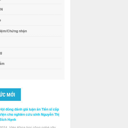
CN
o
hiệm/Chứng nhận
ng
hẩm
TỨC MỚI
Hội đồng đánh giá luận án Tiến sĩ cấp
Viện cho nghiên cứu sinh Nguyễn Thị
Bích Hạnh
2024, Viện Khoa học công nghệ xây