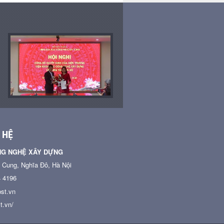
 HỆ
NG NGHỆ XÂY DỰNG
n Cung, Nghĩa Đô, Hà Nội
4 4196
st.vn
t.vn/