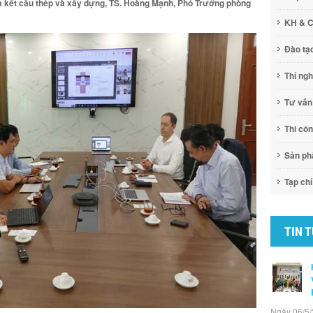
m kết cấu thép và xây dựng, TS. Hoàng Mạnh, Phó Trưởng phòng
KH & 
Đào tạ
Thí ng
Tư vấn
Thi cô
Sản p
Tạp chí
TIN 
Ngày 06/5/