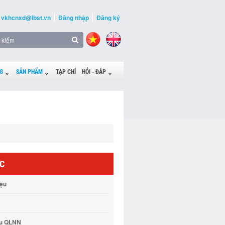
vkhcnxd@ibst.vn
Đăng nhập
Đăng ký
G
SẢN PHẨM
TẠP CHÍ
HỎI - ĐÁP
ỨC
iệu
vụ QLNN