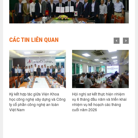
CÁC TIN LIÊN QUAN
ỷ
Ký kết hợp tác giữa Viện Khoa
Hội nghị sơ kết thực hiện nhiệm
V
học công nghệ xây dựng và Công
vụ 6 tháng đầu năm và triển khai
d
ty cổ phần công nghệ an toàn
nhiệm vụ kế hoạch các tháng
h
Việt Nam
cuối năm 2026
n
g