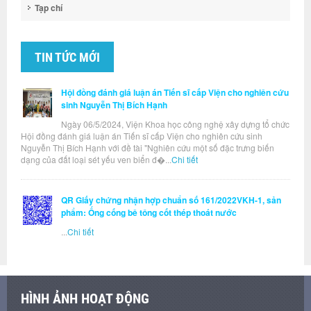
Tạp chí
TIN TỨC MỚI
Hội đồng đánh giá luận án Tiến sĩ cấp Viện cho nghiên cứu
sinh Nguyễn Thị Bích Hạnh
Ngày 06/5/2024, Viện Khoa học công nghệ xây dựng tổ chức
Hội đồng đánh giá luận án Tiến sĩ cấp Viện cho nghiên cứu sinh
Nguyễn Thị Bích Hạnh với đề tài "Nghiên cứu một số đặc trưng biến
dạng của đất loại sét yếu ven biển đ�...
Chi tiết
QR Giấy chứng nhận hợp chuẩn số 161/2022VKH-1, sản
phẩm: Ống cống bê tông cốt thép thoát nước
...
Chi tiết
HÌNH ẢNH HOẠT ĐỘNG