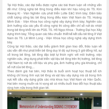
Tại Hội thảo, các đại biểu được nghe các bài tham luận về những vấn
đề như: Công nghệ bê tông trong điều kiện khí hậu nóng do TS. Kim
Kwang Ki - Viện Nghiên cứu phát triển Lotte E&C trình bày; Đảm bảo
chất lượng công tác bê tông trong điều kiện Việt Nam do TS. Hoàng
Minh Đức - Viện Khoa học công nghệ xây dựng trình bày; Nghiên cứu
ảnh hưởng của các yếu tố công nghệ thi công đến chỉ số nứt do nhiệt
trong bê tông khối lớn do PGS. TS. Hồ Ngọc Khoa - Trường Đại học Xây
dựng trình bày; Tổng quan các tiêu chuẩn thiết kế kết cấu bê tông ở Việt
Nam do TS. Lê Minh Long - Viện Khoa học công nghệ xây dựng trình
bày.
Cũng tại Hội thảo, các đại biểu giành thời gian trao đổi, thảo luận về
các vấn đề như phát triển bê tông duy trì độ sụt trong 3 giờ đồng hồ, sự
cố trong bê tông, bê tông đặc biệt tự thích nghi với môi trường, việc
nghiên cứu, ứng dụng phát triển vật liệu bê tông trên thị trường, bê tông
Việt Nam bị nứt do cốt liệu và phụ gia, ảnh hưởng phụ gia khoáng, chỉ
số nứt của bê tông,...
Theo đánh giá hai bên, Hội thảo là buổi sinh hoạt học thuật bổ ích
không chỉ trong lĩnh vực bê tông và vật liệu xây dựng mà cả trong lĩnh
vực kết cấu xây dựng giữa các nhà khoa học Việt Nam và Hàn Quốc.
Hai bên mong muốn và hi vọng sẽ có nhiều buổi trao đổi học thuật sâu
rộng hơn nữa trong thời gian tới.