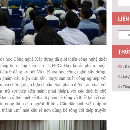
THỐN
65
: Đa
0
: Lượ
0
: Tổng
hoa học Công nghệ Xây dựng đã giới thiệu công nghệ thiết
 tông tính năng siêu cao - UHPC. Đây là sản phẩm thuộc
đã được đăng ký bởi Viện Khoa học công nghệ xây dựng.
phẩm cấu kiện đúc sẵn, được sản xuất công nghiệp với
hẩm và chứng nhận hợp chuẩn. Sản phẩm được sản xuất với
 (trừ sợi thép siêu mảnh phải nhập), với các thiết bị chủ
ạo, có thể thiết kế thành phần bê tông và thiết kế kết cấu
u nông thôn cho người đi bộ - Cầu dân sinh với nhịp từ
2
á thành 1m
mặt cầu rẻ hơn dùng bê tông cốt thép truyền