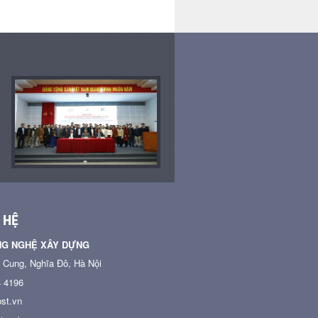
 HỆ
NG NGHỆ XÂY DỰNG
n Cung, Nghĩa Đô, Hà Nội
4 4196
st.vn