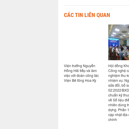
CÁC TIN LIÊN QUAN
hảo khoa học “Nhà
Viện trưởng Nguyễn
Hội đồng Khoa học và
Hộ
hội phát thải các-
Hồng Hải tiếp và làm
Công nghệ cấp Viện
“N
thấp – Định hướng
việc với đoàn công tác
nghiệm thu kết quả
su
ải pháp cho Việt
Viện Bê tông Hoa Kỳ
nhiệm vụ: Nghiên cứu
02
”
sửa đổi, bổ sung QCVN
ch
02:2022/BXD Quy
về
chuẩn kỹ thuật quốc gia
nh
về Số liệu điều kiện tự
dự
nhiên dùng trong xây
cậ
dựng. Phần 1: Sửa đổi,
ch
cập nhật địa danh hành
chính