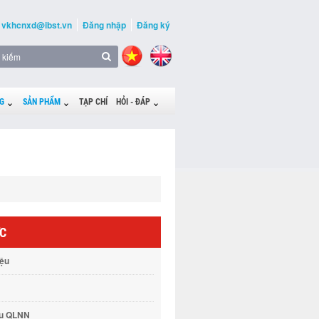
vkhcnxd@ibst.vn
Đăng nhập
Đăng ký
G
SẢN PHẨM
TẠP CHÍ
HỎI - ĐÁP
ỨC
iệu
vụ QLNN