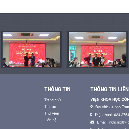
THÔNG TIN
THÔNG TIN LIÊN
VIỆN KHOA HỌC CÔ
Trang chủ
Tin tức
Địa chỉ: 81 phố Trầ
Thư viện
Điện thoại: 024 375
Liên hệ
Email: vkhcnxd@ib