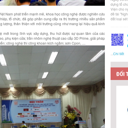
dựng tổ ch
Viện cho n
iệt Nam phát triển mạnh mẽ, khoa học công nghệ được nghiên cứu
đề tài "Ng
hiệp, tổ chức, đã góp phần cung cấp ra thị trường nhiều sản phẩm
đất loại sé
ng lượng, thân thiện với môi trường cũng như mang lại hiệu quả kinh
 mới trong lĩnh vực xây dựng, thu hút được sự quan tâm của các
eo, phụ kiện cửa; trần nhôm nghệ thuật cao cấp 3D Prime, giải pháp
 điển; công nghệ thi công khoan kích ngầm; sơn Cpon, ....
...
Chi tiết
ĐỐI 
LIÊN