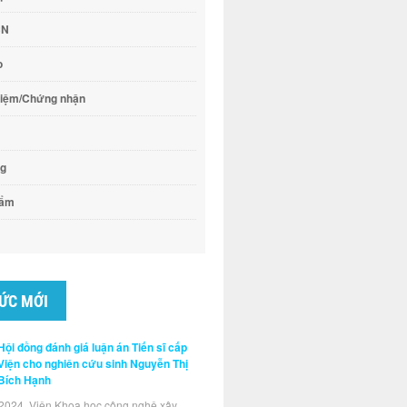
CN
o
hiệm/Chứng nhận
ng
hẩm
TỨC MỚI
Hội đồng đánh giá luận án Tiến sĩ cấp
Viện cho nghiên cứu sinh Nguyễn Thị
Bích Hạnh
2024, Viện Khoa học công nghệ xây