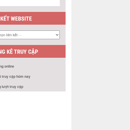
G KÊ TRUY CẬP
ng online
t truy cập hôm nay
 lượt truy cập