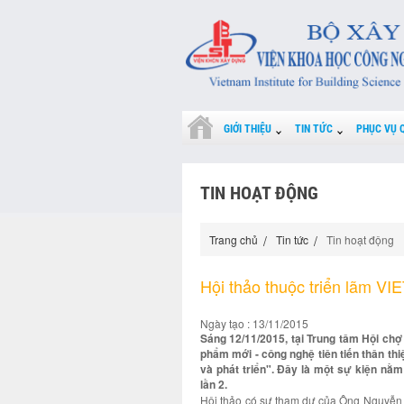
GIỚI THIỆU
TIN TỨC
PHỤC VỤ 
TIN HOẠT ĐỘNG
Trang chủ
Tin tức
Tin hoạt động
Hội thảo thuộc triển lãm V
Ngày tạo : 13/11/2015
Sáng 12/11/2015, tại Trung tâm Hội chợ 
phẩm mới - công nghệ tiên tiến thân th
và phát triển". Đây là một sự kiện nằ
lần 2.
Hội thảo có sự tham dự của Ông Nguyễn 