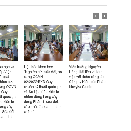
i thảo khoa học
Viện trưởng Nguyễn
Hội đồng khoa học kỹ
ghiên cứu sửa đổi, bổ
Hồng Hải tiếp và làm
thuật chuyên ngành
ng QCVN
việc với đoàn công tác
nghiệm thu kết quả
:2022/BXD Quy
Công ty Kiến trúc Pháp
nhiệm vụ “Nghiên cứu
uẩn kỹ thuật quốc gia
Idovyka Studio
phương pháp tính toán
 Số liệu điều kiện tự
động đất và thiết kế
iên dùng trong xây
kháng chấn cho kết cấu
ng Phần 1: sửa đổi,
đường sắt cao tốc, mã
p nhật địa danh hành
số RDV”, mã số RDV 04-
ính”
25