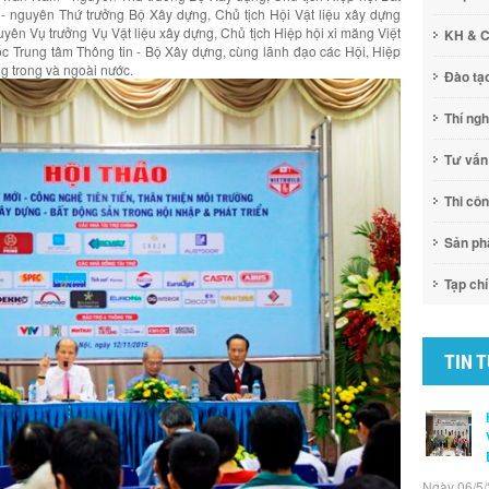
 nguyên Thứ trưởng Bộ Xây dựng, Chủ tịch Hội Vật liệu xây dựng
n Vụ trưởng Vụ Vật liệu xây dựng, Chủ tịch Hiệp hội xi măng Việt
KH & 
Trung tâm Thông tin - Bộ Xây dựng, cùng lãnh đạo các Hội, Hiệp
ng trong và ngoài nước.
Đào tạ
Thí ng
Tư vấn
Thi cô
Sản p
Tạp chí
TIN 
Ngày 06/5/