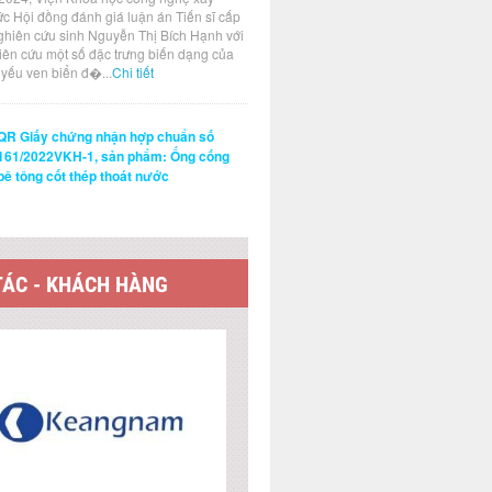
ức Hội đồng đánh giá luận án Tiến sĩ cấp
ghiên cứu sinh Nguyễn Thị Bích Hạnh với
hiên cứu một số đặc trưng biến dạng của
t yếu ven biển đ�...
Chi tiết
QR Giấy chứng nhận hợp chuẩn số
161/2022VKH-1, sản phẩm: Ống cống
bê tông cốt thép thoát nước
TÁC - KHÁCH HÀNG
 KẾT WEBSITE