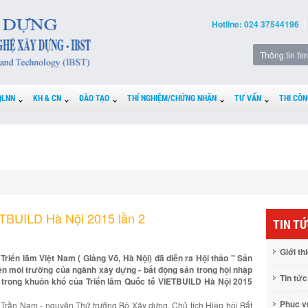
Hotline: 024 37544196
QLNN
KH & CN
ĐÀO TẠO
THÍ NGHIỆM/CHỨNG NHẬN
TƯ VẤN
THI CÔN
IETBUILD Hà Nội 2015 lần 2
TIN T
Giới th
Triển lãm Việt Nam ( Giảng Võ, Hà Nội) đã diễn ra Hội thảo " Sản
iện môi trường của ngành xây dựng - bất động sản trong hội nhập
Tin tức
m trong khuôn khổ của Triển lãm Quốc tế VIETBUILD Hà Nội 2015
Phục 
Trần Nam - nguyên Thứ trưởng Bộ Xây dựng, Chủ tịch Hiệp hội Bất