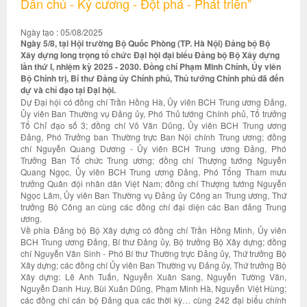
Dân chủ - Kỷ cương - Đột phá - Phát triển”
Ngày tạo : 05/08/2025
Ngày 5/8, tại Hội trường Bộ Quốc Phòng (TP. Hà Nội) Đảng bộ Bộ
Xây dựng long trọng tổ chức Đại hội đại biểu Đảng bộ Bộ Xây dựng
lần thứ I, nhiệm kỳ 2025 - 2030. Đồng chí Phạm Minh Chính, Ủy viên
Bộ Chính trị, Bí thư Đảng ủy Chính phủ, Thủ tướng Chính phủ đã đến
dự và chỉ đạo tại Đại hội.
Dự Đại hội có đồng chí Trần Hồng Hà, Ủy viên BCH Trung ương Đảng,
Ủy viên Ban Thường vụ Đảng ủy, Phó Thủ tướng Chính phủ, Tổ trưởng
Tổ Chỉ đạo số 3; đồng chí Võ Văn Dũng, Ủy viên BCH Trung ương
Đảng, Phó Trưởng ban Thường trực Ban Nội chính Trung ương; đồng
chí Nguyễn Quang Dương - Ủy viên BCH Trung ương Đảng, Phó
Trưởng Ban Tổ chức Trung ương; đồng chí Thượng tướng Nguyễn
Quang Ngọc, Ủy viên BCH Trung ương Đảng, Phó Tổng Tham mưu
trưởng Quân đội nhân dân Việt Nam; đồng chí Thượng tướng Nguyễn
Ngọc Lâm, Ủy viên Ban Thường vụ Đảng ủy Công an Trung ương, Thứ
trưởng Bộ Công an cùng các đồng chí đại diện các Ban đảng Trung
ương.
Về phía Đảng bộ Bộ Xây dựng có đồng chí Trần Hồng Minh, Ủy viên
BCH Trung ương Đảng, Bí thư Đảng ủy, Bộ trưởng Bộ Xây dựng; đồng
chí Nguyễn Văn Sinh - Phó Bí thư Thường trực Đảng ủy, Thứ trưởng Bộ
Xây dựng; các đồng chí Ủy viên Ban Thường vụ Đảng ủy, Thứ trưởng Bộ
Xây dựng: Lê Anh Tuấn, Nguyễn Xuân Sang, Nguyễn Tường Văn,
Nguyễn Danh Huy, Bùi Xuân Dũng, Phạm Minh Hà, Nguyễn Việt Hùng;
các đồng chí cán bộ Đảng qua các thời kỳ… cùng 242 đại biểu chính