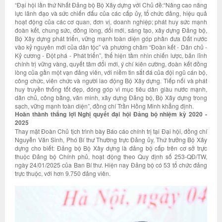
“Đại hội lần thứ Nhất Đảng bộ Bộ Xây dựng với Chủ đề:“Nâng cao năng
lực lãnh đạo và sức chiến đấu của các cấp ủy, tổ chức đảng, hiệu quả
hoạt động của các cơ quan, đơn vị, doanh nghiệp; phát huy sức mạnh
đoàn kết, chung sức, đồng lòng, đổi mới, sáng tạo, xây dựng Đảng bộ,
Bộ Xây dựng phát triển, vững mạnh toàn diện góp phần đưa Đất nước
vào kỷ nguyên mới của dân tộc” và phương châm “Đoàn kết - Dân chủ -
Kỷ cương - Đột phá - Phát triển”, thể hiện tầm nhìn chiến lược, bản lĩnh
chính trị vững vàng, quyết tâm đổi mới, ý chí kiên cường, đoàn kết đồng
lòng của gần một vạn đảng viên, với niềm tin sắt đá của đội ngũ cán bộ,
công chức, viên chức và người lao động Bộ Xây dựng. Tiếp nối và phát
huy truyền thống tốt đẹp, đóng góp vì mục tiêu dân giàu nước mạnh,
dân chủ, công bằng, văn minh, xây dựng Đảng bộ, Bộ Xây dựng trong
sạch, vững mạnh toàn diện”, đồng chí Trần Hồng Minh khẳng định.
Hoàn thành thắng lợi Nghị quyết đại hội Đảng bộ nhiệm kỳ 2020 -
2025
Thay mặt Đoàn Chủ tịch trình bày Báo cáo chính trị tại Đại hội, đồng chí
Nguyễn Văn Sinh, Phó Bí thư Thường trực Đảng ủy, Thứ trưởng Bộ Xây
dựng cho biết: Đảng bộ Bộ Xây dựng là đảng bộ cấp trên cơ sở trực
thuộc Đảng bộ Chính phủ, hoạt động theo Quy định số 253-QĐ/TW,
ngày 24/01/2025 của Ban Bí thư. Hiện nay Đảng bộ có 53 tổ chức đảng
trực thuộc, với hơn 9.750 đảng viên.