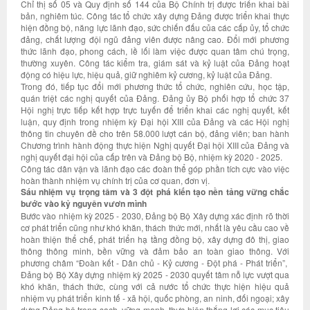
Chỉ thị số 05 và Quy định số 144 của Bộ Chính trị được triển khai bài
bản, nghiêm túc. Công tác tổ chức xây dựng Đảng được triển khai thực
hiện đồng bộ, năng lực lãnh đạo, sức chiến đấu của các cấp ủy, tổ chức
đảng, chất lượng đội ngũ đảng viên được nâng cao. Đổi mới phương
thức lãnh đạo, phong cách, lề lối làm việc được quan tâm chú trọng,
thường xuyên. Công tác kiểm tra, giám sát và kỷ luật của Đảng hoạt
động có hiệu lực, hiệu quả, giữ nghiêm kỷ cương, kỷ luật của Đảng.
Trong đó, tiếp tục đổi mới phương thức tổ chức, nghiên cứu, học tập,
quán triệt các nghị quyết của Đảng. Đảng ủy Bộ phối hợp tổ chức 37
Hội nghị trực tiếp kết hợp trực tuyến để triển khai các nghị quyết, kết
luận, quy định trong nhiệm kỳ Đại hội XIII của Đảng và các Hội nghị
thông tin chuyên đề cho trên 58.000 lượt cán bộ, đảng viên; ban hành
Chương trình hành động thực hiện Nghị quyết Đại hội XIII của Đảng và
nghị quyết đại hội của cấp trên và Đảng bộ Bộ, nhiệm kỳ 2020 - 2025.
Công tác dân vận và lãnh đạo các đoàn thể góp phần tích cực vào việc
hoàn thành nhiệm vụ chính trị của cơ quan, đơn vị.
Sáu nhiệm vụ trọng tâm và 3 đột phá kiến tạo nền tảng vững chắc
bước vào kỷ nguyên vươn mình
Bước vào nhiệm kỳ 2025 - 2030, Đảng bộ Bộ Xây dựng xác định rõ thời
cơ phát triển cũng như khó khăn, thách thức mới, nhất là yêu cầu cao về
hoàn thiện thể chế, phát triển hạ tầng đồng bộ, xây dựng đô thị, giao
thông thông minh, bền vững và đảm bảo an toàn giao thông. Với
phương châm “Đoàn kết - Dân chủ - Kỷ cương - Đột phá - Phát triển”,
Đảng bộ Bộ Xây dựng nhiệm kỳ 2025 - 2030 quyết tâm nỗ lực vượt qua
khó khăn, thách thức, cùng với cả nước tổ chức thực hiện hiệu quả
nhiệm vụ phát triển kinh tế - xã hội, quốc phòng, an ninh, đối ngoại; xây
dựng Đảng bộ trong sạch, vững mạnh, thực hiện thắng lợi các mục tiêu