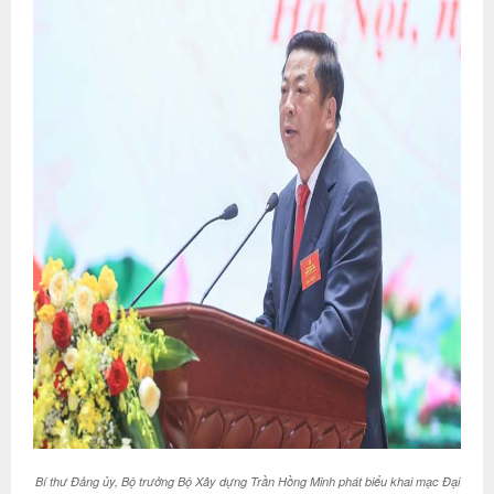
Bí thư Đảng ủy, Bộ trưởng Bộ Xây dựng Trần Hồng Minh phát biểu khai mạc Đại