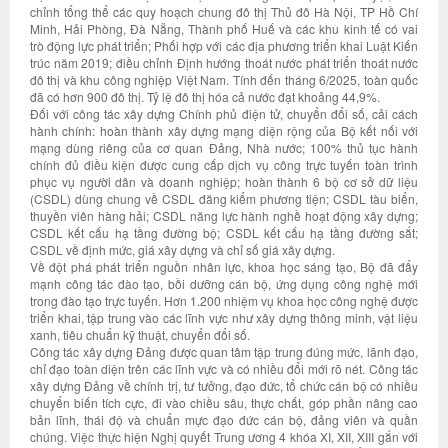
chỉnh tổng thể các quy hoạch chung đô thị Thủ đô Hà Nội, TP Hồ Chí
Minh, Hải Phòng, Đà Nẵng, Thành phố Huế và các khu kinh tế có vai
trò động lực phát triển; Phối hợp với các địa phương triển khai Luật Kiến
trúc năm 2019; điều chỉnh Định hướng thoát nước phát triển thoát nước
đô thị và khu công nghiệp Việt Nam. Tính đến tháng 6/2025, toàn quốc
đã có hơn 900 đô thị. Tỷ lệ đô thị hóa cả nước đạt khoảng 44,9%.
Đối với công tác xây dựng Chính phủ điện tử, chuyển đổi số, cải cách
hành chính: hoàn thành xây dựng mạng diện rộng của Bộ kết nối với
mạng dùng riêng của cơ quan Đảng, Nhà nước; 100% thủ tục hành
chính đủ điều kiện được cung cấp dịch vụ công trực tuyến toàn trình
phục vụ người dân và doanh nghiệp; hoàn thành 6 bộ cơ sở dữ liệu
(CSDL) dùng chung về CSDL đăng kiểm phương tiện; CSDL tàu biển,
thuyền viên hàng hải; CSDL năng lực hành nghề hoạt động xây dựng;
CSDL kết cấu hạ tầng đường bộ; CSDL kết cấu hạ tầng đường sắt;
CSDL về định mức, giá xây dựng và chỉ số giá xây dựng.
Về đột phá phát triển nguồn nhân lực, khoa học sáng tạo, Bộ đã đẩy
mạnh công tác đào tạo, bồi dưỡng cán bộ, ứng dụng công nghệ mới
trong đào tạo trực tuyến. Hơn 1.200 nhiệm vụ khoa học công nghệ được
triển khai, tập trung vào các lĩnh vực như xây dựng thông minh, vật liệu
xanh, tiêu chuẩn kỹ thuật, chuyển đổi số.
Công tác xây dựng Đảng được quan tâm tập trung đúng mức, lãnh đạo,
chỉ đạo toàn diện trên các lĩnh vực và có nhiều đổi mới rõ nét. Công tác
xây dựng Đảng về chính trị, tư tưởng, đạo đức, tổ chức cán bộ có nhiều
chuyển biến tích cực, đi vào chiều sâu, thực chất, góp phần nâng cao
bản lĩnh, thái độ và chuẩn mực đạo đức cán bộ, đảng viên và quần
chúng. Việc thực hiện Nghị quyết Trung ương 4 khóa XI, XII, XIII gắn với