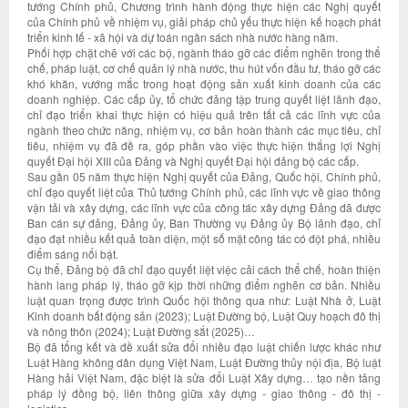
tướng Chính phủ, Chương trình hành động thực hiện các Nghị quyết
của Chính phủ về nhiệm vụ, giải pháp chủ yếu thực hiện kế hoạch phát
triển kinh tế - xã hội và dự toán ngân sách nhà nước hàng năm.
Phối hợp chặt chẽ với các bộ, ngành tháo gỡ các điểm nghẽn trong thể
chế, pháp luật, cơ chế quản lý nhà nước, thu hút vốn đầu tư, tháo gỡ các
khó khăn, vướng mắc trong hoạt động sản xuất kinh doanh của các
doanh nghiệp. Các cấp ủy, tổ chức đảng tập trung quyết liệt lãnh đạo,
chỉ đạo triển khai thực hiện có hiệu quả trên tất cả các lĩnh vực của
ngành theo chức năng, nhiệm vụ, cơ bản hoàn thành các mục tiêu, chỉ
tiêu, nhiệm vụ đã đề ra, góp phần vào việc thực hiện thắng lợi Nghị
quyết Đại hội XIII của Đảng và Nghị quyết Đại hội đảng bộ các cấp.
Sau gần 05 năm thực hiện Nghị quyết của Đảng, Quốc hội, Chính phủ,
chỉ đạo quyết liệt của Thủ tướng Chính phủ, các lĩnh vực về giao thông
vận tải và xây dựng, các lĩnh vực của công tác xây dựng Đảng đã được
Ban cán sự đảng, Đảng ủy, Ban Thường vụ Đảng ủy Bộ lãnh đạo, chỉ
đạo đạt nhiều kết quả toàn diện, một số mặt công tác có đột phá, nhiều
điểm sáng nổi bật.
Cụ thể, Đảng bộ đã chỉ đạo quyết liệt việc cải cách thể chế, hoàn thiện
hành lang pháp lý, tháo gỡ kịp thời những điểm nghẽn cơ bản. Nhiều
luật quan trọng được trình Quốc hội thông qua như: Luật Nhà ở, Luật
Kinh doanh bất động sản (2023); Luật Đường bộ, Luật Quy hoạch đô thị
và nông thôn (2024); Luật Đường sắt (2025)…
Bộ đã tổng kết và đề xuất sửa đổi nhiều đạo luật chiến lược khác như
Luật Hàng không dân dụng Việt Nam, Luật Đường thủy nội địa, Bộ luật
Hàng hải Việt Nam, đặc biệt là sửa đổi Luật Xây dựng… tạo nền tảng
pháp lý đồng bộ, liên thông giữa xây dựng - giao thông - đô thị -