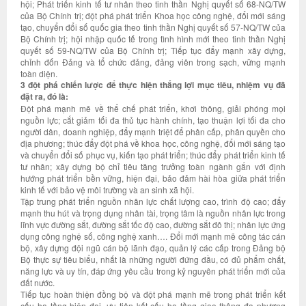
hội; Phát triển kinh tế tư nhân theo tinh thần Nghị quyết số 68-NQ/TW
của Bộ Chính trị; đột phá phát triển Khoa học công nghệ, đổi mới sáng
tạo, chuyển đổi số quốc gia theo tinh thần Nghị quyết số 57-NQ/TW của
Bộ Chính trị; hội nhập quốc tế trong tình hình mới theo tinh thần Nghị
quyết số 59-NQ/TW của Bộ Chính trị; Tiếp tục đẩy mạnh xây dựng,
chỉnh đốn Đảng và tổ chức đảng, đảng viên trong sạch, vững mạnh
toàn diện.
3 đột phá chiến lược để thực hiện thắng lợi mục tiêu, nhiệm vụ đã
đặt ra, đó là:
Đột phá mạnh mẽ về thể chế phát triển, khơi thông, giải phóng mọi
nguồn lực; cắt giảm tối đa thủ tục hành chính, tạo thuận lợi tối đa cho
người dân, doanh nghiệp, đẩy mạnh triệt để phân cấp, phân quyền cho
địa phương; thúc đẩy đột phá về khoa học, công nghệ, đổi mới sáng tạo
và chuyển đổi số phục vụ, kiến tạo phát triển; thúc đẩy phát triển kinh tế
tư nhân; xây dựng bộ chỉ tiêu tăng trưởng toàn ngành gắn với định
hướng phát triển bền vững, hiện đại, bảo đảm hài hòa giữa phát triển
kinh tế với bảo vệ môi trường và an sinh xã hội.
Tập trung phát triển nguồn nhân lực chất lượng cao, trình độ cao; đẩy
mạnh thu hút và trọng dụng nhân tài, trọng tâm là nguồn nhân lực trong
lĩnh vực đường sắt, đường sắt tốc độ cao, đường sắt đô thị; nhân lực ứng
dụng công nghệ số, công nghệ xanh…. Đổi mới mạnh mẽ công tác cán
bộ, xây dựng đội ngũ cán bộ lãnh đạo, quản lý các cấp trong Đảng bộ
Bộ thực sự tiêu biểu, nhất là những người đứng đầu, có đủ phẩm chất,
năng lực và uy tín, đáp ứng yêu cầu trong kỷ nguyên phát triển mới của
đất nước.
Tiếp tục hoàn thiện đồng bộ và đột phá mạnh mẽ trong phát triển kết
cấu hạ tầng hiện đại, ưu tiên kết cấu hạ tầng giao thông đa phương