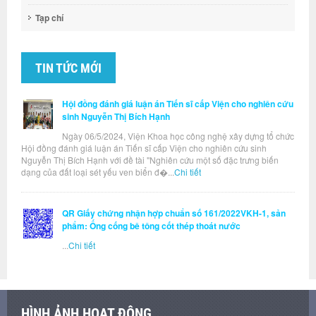
Tạp chí
TIN TỨC MỚI
Hội đồng đánh giá luận án Tiến sĩ cấp Viện cho nghiên cứu
sinh Nguyễn Thị Bích Hạnh
Ngày 06/5/2024, Viện Khoa học công nghệ xây dựng tổ chức
Hội đồng đánh giá luận án Tiến sĩ cấp Viện cho nghiên cứu sinh
Nguyễn Thị Bích Hạnh với đề tài "Nghiên cứu một số đặc trưng biến
dạng của đất loại sét yếu ven biển đ�...
Chi tiết
QR Giấy chứng nhận hợp chuẩn số 161/2022VKH-1, sản
phẩm: Ống cống bê tông cốt thép thoát nước
...
Chi tiết
HÌNH ẢNH HOẠT ĐỘNG