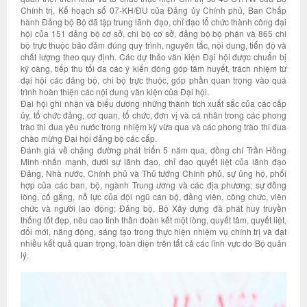
Chính trị, Kế hoạch số 07-KH/ĐU của Đảng ủy Chính phủ, Ban Chấp
hành Đảng bộ Bộ đã tập trung lãnh đạo, chỉ đạo tổ chức thành công đại
hội của 151 đảng bộ cơ sở, chi bộ cơ sở, đảng bộ bộ phận và 865 chi
bộ trực thuộc bảo đảm đúng quy trình, nguyên tắc, nội dung, tiến độ và
chất lượng theo quy định. Các dự thảo văn kiện Đại hội được chuẩn bị
kỹ càng, tiếp thu tối đa các ý kiến đóng góp tâm huyết, trách nhiệm từ
đại hội các đảng bộ, chi bộ trực thuộc, góp phần quan trọng vào quá
trình hoàn thiện các nội dung văn kiện của Đại hội.
Đại hội ghi nhận và biểu dương những thành tích xuất sắc của các cấp
ủy, tổ chức đảng, cơ quan, tổ chức, đơn vị và cá nhân trong các phong
trào thi đua yêu nước trong nhiệm kỳ vừa qua và các phong trào thi đua
chào mừng Đại hội đảng bộ các cấp.
Đánh giá về chặng đường phát triển 5 năm qua, đồng chí Trần Hồng
Minh nhấn mạnh, dưới sự lãnh đạo, chỉ đạo quyết liệt của lãnh đạo
Đảng, Nhà nước, Chính phủ và Thủ tướng Chính phủ, sự ủng hộ, phối
hợp của các ban, bộ, ngành Trung ương và các địa phương; sự đồng
lòng, cố gắng, nỗ lực của đội ngũ cán bộ, đảng viên, công chức, viên
chức và người lao động; Đảng bộ, Bộ Xây dựng đã phát huy truyền
thống tốt đẹp, nêu cao tinh thần đoàn kết một lòng, quyết tâm, quyết liệt,
đổi mới, năng động, sáng tạo trong thực hiện nhiệm vụ chính trị và đạt
nhiều kết quả quan trọng, toàn diện trên tất cả các lĩnh vực do Bộ quản
lý.