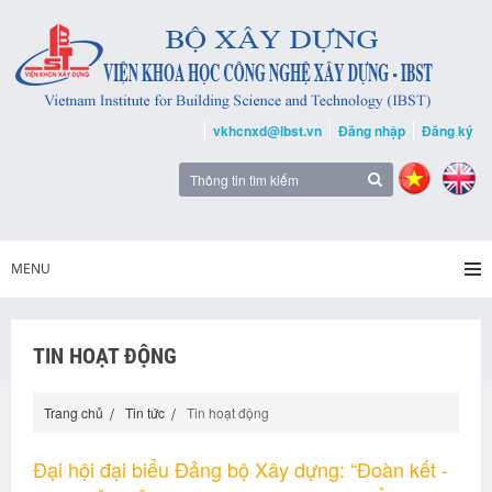
vkhcnxd@ibst.vn
Đăng nhập
Đăng ký
MENU
TIN HOẠT ĐỘNG
Trang chủ
Tin tức
Tin hoạt động
Đại hội đại biểu Đảng bộ Xây dựng: “Đoàn kết -