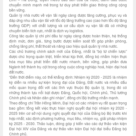
chuyển mình mạnh mẽ trong tư duy phát triển giao thông công cộng
bền vững.
Quản lý nhà nước về vận tải ngày càng được tăng cường, phục vụ và
đáp ứng nhu cầu vận tải với tốc độ tăng trưởng cao (cao hơn tốc độ tăng
trưởng GDP) với chất lượng và cơ cấu dịch vụ vận tải đã có những
chuyển biến tích cực, nhất là dịch vụ logistics.
Công tác quản lý chi phí đầu tư ngày càng được hoàn thiện, hệ thống
định mức, đơn giá.. từng bước được kiểm soát tốt góp phần phòng,
chống lãng phí, thất thoát và nâng cao hiệu quả quản lý nhà nước.
Các chủ trương chính sách mới của Đảng, nhất là “bộ tứ chiến lược”
được chú trọng quán triệt, triển khai kịp thời, đồng bộ nhằm hiện thực
hóa mục tiêu phát triển đất nước nhanh, bền vững, góp phần đưa
Ngành trở thành trụ cột trong công cuộc công nghiệp hoá, hiện đại hoá
đất nước.
“Đến thời điểm này, có thể khẳng định: Nhiệm kỳ 2020 - 2025 là nhiệm
kỳ diễn ra nhiều sự kiện trọng đại của Đảng, Đất nước và nhiều dấu
mốc quan trọng đối với các lĩnh vực thuộc Bộ quản lý, trong đó có
những thành tựu nổi bật được Đảng, Quốc hội, Chính phủ, Thủ tướng
Chính phủ và Nhân dân ghi nhận”, đồng chí Bộ trưởng nhấn mạnh.
Theo đồng chí Trần Hồng Minh, Đại hội có các nhiệm vụ rất quan trọng
bao gồm: tổng kết việc thực hiện nghị quyết đại hội nhiệm kỳ 2020 -
2025 trên cơ sở nội dung nghị quyết đại hội của Đảng bộ Bộ trước khi
hợp nhất; xác định phương hướng, mục tiêu, nhiệm vụ, giải pháp nhiệm
kỳ 2025 - 2030. Thảo luận, đóng góp ý kiến vào các dự thảo văn kiện
Đại hội XIV của Đảng và dự thảo văn kiện Đại hội đại biểu Đảng bộ
Chính phủ.