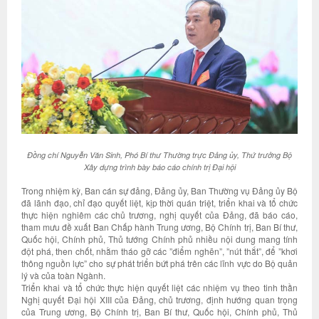
Đồng chí Nguyễn Văn Sinh, Phó Bí thư Thường trực Đảng ủy, Thứ trưởng Bộ
Xây dựng trình bày báo cáo chính trị Đại hội
Trong nhiệm kỳ, Ban cán sự đảng, Đảng ủy, Ban Thường vụ Đảng ủy Bộ
đã lãnh đạo, chỉ đạo quyết liệt, kịp thời quán triệt, triển khai và tổ chức
thực hiện nghiêm các chủ trương, nghị quyết của Đảng, đã báo cáo,
tham mưu đề xuất Ban Chấp hành Trung ương, Bộ Chính trị, Ban Bí thư,
Quốc hội, Chính phủ, Thủ tướng Chính phủ nhiều nội dung mang tính
đột phá, then chốt, nhằm tháo gỡ các ”điểm nghẽn”, ”nút thắt”, để ”khơi
thông nguồn lực” cho sự phát triển bứt phá trên các lĩnh vực do Bộ quản
lý và của toàn Ngành.
Triển khai và tổ chức thực hiện quyết liệt các nhiệm vụ theo tinh thần
Nghị quyết Đại hội XIII của Đảng, chủ trương, định hướng quan trọng
của Trung ương, Bộ Chính trị, Ban Bí thư, Quốc hội, Chính phủ, Thủ