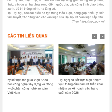
thức, các dự án hạ tầng trọng điểm quốc gia, các công trình giao thông
xanh, đô thị thông minh, hạ tầng số.
Tại Đại hội, các đại biểu đã tập trung thảo luận, đóng góp nhiều ý kiến
tâm huyết, xác đáng vào các văn kiện của Đại hội và Văn kiện cấp trên.
Theo https://moc.gov.vn/
CÁC TIN LIÊN QUAN
Hội nghị sơ kết thực hiện nhiệm
Viện Khoa học công nghệ xây
V
ng
vụ 6 tháng đầu năm và triển khai
dựng và Tập đoàn Trần Đức ký kết
t
nhiệm vụ kế hoạch các tháng
hợp tác nghiên cứu, phát triển
T
cuối năm 2026
nền tảng tiêu chuẩn cho xây dựng
k
gỗ tại Việt Nam
(