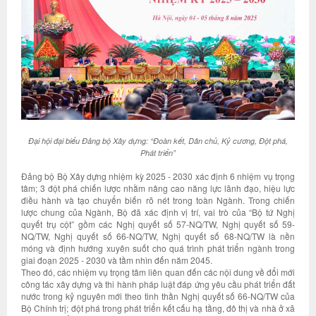
Đại hội đại biểu Đảng bộ Xây dựng: “Đoàn kết, Dân chủ, Kỷ cương, Đột phá,
Phát triển”
Đảng bộ Bộ Xây dựng nhiệm kỳ 2025 - 2030 xác định 6 nhiệm vụ trọng
tâm; 3 đột phá chiến lược nhằm nâng cao năng lực lãnh đạo, hiệu lực
điều hành và tạo chuyển biến rõ nét trong toàn Ngành. Trong chiến
lược chung của Ngành, Bộ đã xác định vị trí, vai trò của “Bộ tứ Nghị
quyết trụ cột” gồm các Nghị quyết số 57-NQ/TW, Nghị quyết số 59-
NQ/TW, Nghị quyết số 66-NQ/TW, Nghị quyết số 68-NQ/TW là nền
móng và định hướng xuyên suốt cho quá trình phát triển ngành trong
giai đoạn 2025 - 2030 và tầm nhìn đến năm 2045.
Theo đó, các nhiệm vụ trọng tâm liên quan đến các nội dung về đổi mới
công tác xây dựng và thi hành pháp luật đáp ứng yêu cầu phát triển đất
nước trong kỷ nguyên mới theo tinh thần Nghị quyết số 66-NQ/TW của
Bộ Chính trị; đột phá trong phát triển kết cấu hạ tầng, đô thị và nhà ở xã