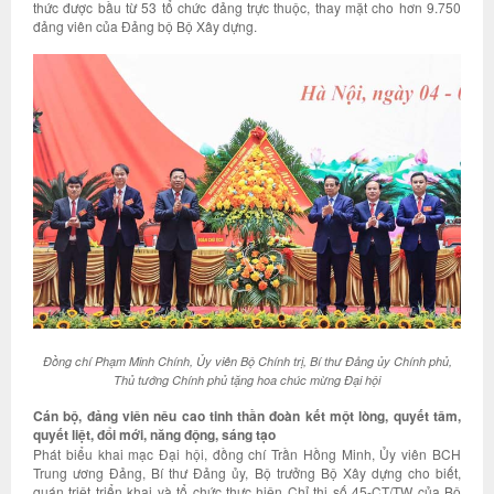
thức được bầu từ 53 tổ chức đảng trực thuộc, thay mặt cho hơn 9.750
đảng viên của Đảng bộ Bộ Xây dựng.
Đồng chí Phạm Minh Chính, Ủy viên Bộ Chính trị, Bí thư Đảng ủy Chính phủ,
Thủ tướng Chính phủ tặng hoa chúc mừng Đại hội
Cán bộ, đảng viên nêu cao tinh thần đoàn kết một lòng, quyết tâm,
quyết liệt, đổi mới, năng động, sáng tạo
Phát biểu khai mạc Đại hội, đồng chí Trần Hồng Minh, Ủy viên BCH
Trung ương Đảng, Bí thư Đảng ủy, Bộ trưởng Bộ Xây dựng cho biết,
quán triệt triển khai và tổ chức thực hiện Chỉ thị số 45-CT/TW của Bộ