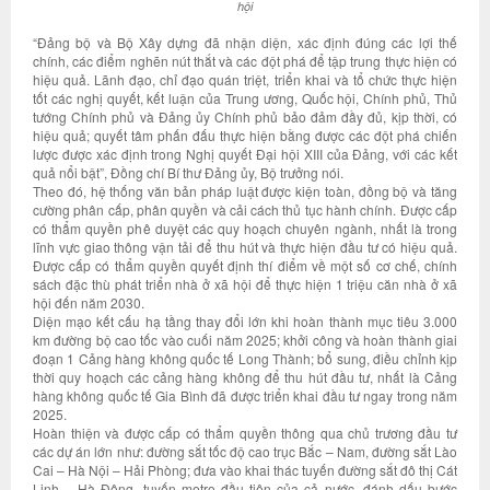
hội
“Đảng bộ và Bộ Xây dựng đã nhận diện, xác định đúng các lợi thế
chính, các điểm nghẽn nút thắt và các đột phá để tập trung thực hiện có
hiệu quả. Lãnh đạo, chỉ đạo quán triệt, triển khai và tổ chức thực hiện
tốt các nghị quyết, kết luận của Trung ương, Quốc hội, Chính phủ, Thủ
tướng Chính phủ và Đảng ủy Chính phủ bảo đảm đầy đủ, kịp thời, có
hiệu quả; quyết tâm phấn đấu thực hiện bằng được các đột phá chiến
lược được xác định trong Nghị quyết Đại hội XIII của Đảng, với các kết
quả nổi bật”, Đồng chí Bí thư Đảng ủy, Bộ trưởng nói.
Theo đó, hệ thống văn bản pháp luật được kiện toàn, đồng bộ và tăng
cường phân cấp, phân quyền và cải cách thủ tục hành chính. Được cấp
có thẩm quyền phê duyệt các quy hoạch chuyên ngành, nhất là trong
lĩnh vực giao thông vận tải để thu hút và thực hiện đầu tư có hiệu quả.
Được cấp có thẩm quyền quyết định thí điểm về một số cơ chế, chính
sách đặc thù phát triển nhà ở xã hội để thực hiện 1 triệu căn nhà ở xã
hội đến năm 2030.
Diện mạo kết cấu hạ tầng thay đổi lớn khi hoàn thành mục tiêu 3.000
km đường bộ cao tốc vào cuối năm 2025; khởi công và hoàn thành giai
đoạn 1 Cảng hàng không quốc tế Long Thành; bổ sung, điều chỉnh kịp
thời quy hoạch các cảng hàng không để thu hút đầu tư, nhất là Cảng
hàng không quốc tế Gia Bình đã được triển khai đầu tư ngay trong năm
2025.
Hoàn thiện và được cấp có thẩm quyền thông qua chủ trương đầu tư
các dự án lớn như: đường sắt tốc độ cao trục Bắc – Nam, đường sắt Lào
Cai – Hà Nội – Hải Phòng; đưa vào khai thác tuyến đường sắt đô thị Cát
Linh – Hà Đông, tuyến metro đầu tiên của cả nước, đánh dấu bước