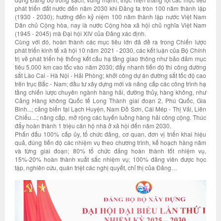
phát triển đất nước đến năm 2030 khi Đảng ta tròn 100 năm thành lập
(1930 - 2030); hướng đến kỷ niệm 100 năm thành lập nước Việt Nam
Dân chủ Cộng hòa, nay là nước Cộng hòa xã hội chủ nghĩa Việt Nam
(1945 - 2045) mà Đại hội XIV của Đảng xác định.
Cùng với đó, hoàn thành các mục tiêu lớn đã đề ra trong Chiến lược
phát triển kinh tế xã hội 10 năm 2021 - 2030, các kết luận của Bộ Chính
trị về phát triển hệ thống kết cấu hạ tầng giao thông như bảo đảm mục
tiêu 5.000 km cao tốc vào năm 2030; đẩy nhanh tiến độ thi công đường
sắt Lào Cai - Hà Nội - Hải Phòng; khởi công dự án đường sắt tốc độ cao
trên trục Bắc - Nam; đầu tư xây dựng mới và nâng cấp các công trình hạ
tầng chiến lược chuyên ngành hàng hải, đường thủy, hàng không, như
Cảng Hàng không Quốc tế Long Thành giai đoạn 2, Phú Quốc, Gia
Bình...; cảng biển tại Lạch Huyện, Nam Đồ Sơn, Cái Mép - Thị Vải, Liên
Chiểu....; nâng cấp, mở rộng các tuyến luồng hàng hải công cộng. Thúc
đẩy hoàn thành 1 triệu căn hộ nhà ở xã hội đến năm 2030.
Phấn đấu 100% cấp ủy, tổ chức đảng, cơ quan, đơn vị triển khai hiệu
quả, đúng tiến độ các nhiệm vụ theo chương trình, kế hoạch hàng năm
và từng giai đoạn; 80% tổ chức đảng hoàn thành tốt nhiệm vụ,
15%-20% hoàn thành xuất sắc nhiệm vụ; 100% đảng viên được học
tập, nghiên cứu, quán triệt các nghị quyết, chỉ thị của Đảng…