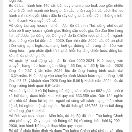
logistics.
Bộ đã ban hành hơn 440 văn bản quy phạm pháp luật, bao gồm nhiều
cơ chế đổi mới mạnh mẽ trong phân cấp, phân quyền, cải cách thủ tục
hành chính, khuyến khích đầu tư xây dựng, phát triển đô thị thông minh,
kinh tế xanh và chuyển đổi số.
Về công tác quy hoạch - chiến lược, Bộ đã trình Thủ tướng phê duyệt
toàn bộ 5 quy hoạch ngành giao thông cấp quốc gia, lần đầu tiên trong
lịch sử được lập đồng bộ. Cùng với đó là Chiến lược phát triển ngành
Giao thông vận tải đến năm 2030, tầm nhìn đến 2050, các đề án phát
triển cảng cạn, logistics, mạng lưới ga đường sắt, trung tâm tiếp vận
hàng hóa… góp phần định hình phát triển hạ tầng chiến lược, đồng bộ,
kết nối đa phương thức.
Về quản lý hoạt động vận tải, từ năm 2020-2024: Khối lượng vận
chuyển hàng hóa toàn ngành tăng 1,65 lần, từ 1,62 tỷ tấn năm 2020
tăng lên 2,67 tỷ tấn năm 2024, tốc độ tăng trưởng bình quân đạt
13,3%/năm. Khối lượng vận chuyển hành khách toàn ngành tăng 1,46
lần, từ 3,47 tỷ khách năm 2020 tăng lên 5,06 tỷ khách năm 2024, tốc độ
tăng trưởng bình quân 9,9%/năm.
Về quản lý nhà ở và thị trường bất động sản, hiện có 692 dự án nhà ở
xã hội đang được triển khai với quy mô 633.559 căn. Gần 124 nghìn
căn nhà đã được hỗ trợ cho người có công với cách mạng, thân nhân
liệt sĩ, hộ nghèo, hộ cận nghèo. Bộ đã tháo gỡ 136/788 dự án bất động
sản đang gặp khó khăn.
Về lĩnh vực quy hoạch - kiến trúc, đô thị, Bộ đã trình Thủ tướng Chính
phủ phê duyệt Quy hoạch hệ thống đô thị và nông thôn thời kỳ 2021-
2030, ban hành Kế hoạch thực hiện quy hoạch.
Bộ đã tổ chức thẩm định và được Thủ tướng Chính phủ phê duyệt, điều