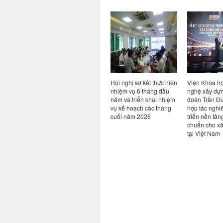
n đề Bim
Ký kết hợp tác giữa Viện
Hội nghị sơ kết thực hiện
Viện Khoa h
AI: từ
Khoa học công nghệ
nhiệm vụ 6 tháng đầu
nghệ xây dựn
ực tiễn
xây dựng và Công ty cổ
năm và triển khai nhiệm
đoàn Trần Đứ
ngành
phần công nghệ an toàn
vụ kế hoạch các tháng
hợp tác nghi
Việt Nam
cuối năm 2026
triển nền tản
chuẩn cho x
tại Việt Nam