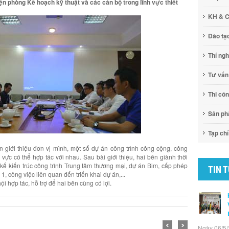
ện phòng Kế hoạch kỹ thuật và các cán bộ trong lĩnh vực thiết
KH & 
Đào tạ
Thí ng
Tư vấn
Thi cô
Sản p
Tạp chí
an giới thiệu đơn vị mình, một số dự án công trình công cộng, công
vực có thể hợp tác với nhau. Sau bài giới thiệu, hai bên giành thời
t kế kiến trúc công trình Trung tâm thương mại, dự án Bim, cấp phép
TIN 
, công việc liên quan đến triển khai dự án,...
hội hợp tác, hỗ trợ để hai bên cùng có lợi.
Ngày 06/5/