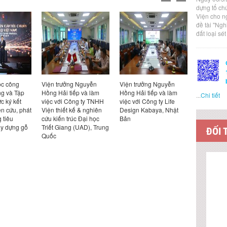
dựng tổ ch
Viện cho n
đề tài "Ng
đất loại sé
ọc công
Viện trưởng Nguyễn
Viện trưởng Nguyễn
Hội thảo 
g và Tập
Hồng Hải tiếp và làm
Hồng Hải tiếp và làm
ở xã hội ph
...
Chi tiết
c ký kết
việc với Công ty TNHH
việc với Công ty Life
bon thấp 
ên cứu, phát
Viện thiết kế & nghiên
Design Kabaya, Nhật
và giải ph
g tiêu
cứu kiến trúc Đại học
Bản
Nam”
ây dựng gỗ
Triết Giang (UAD), Trung
ĐỐI 
Quốc