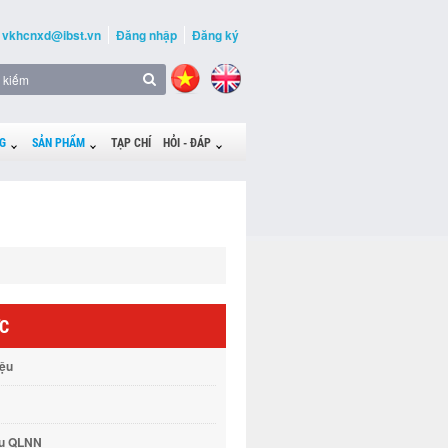
vkhcnxd@ibst.vn
Đăng nhập
Đăng ký
G
SẢN PHẨM
TẠP CHÍ
HỎI - ĐÁP
ỨC
iệu
vụ QLNN