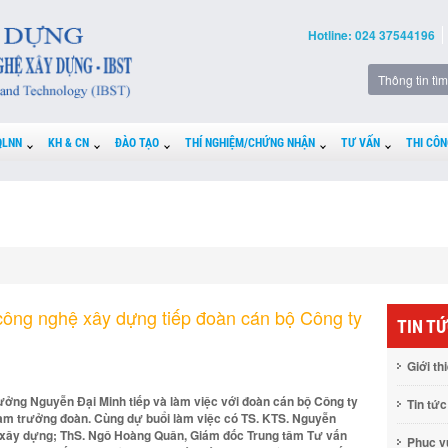
Hotline: 024 37544196
QLNN
KH & CN
ĐÀO TẠO
THÍ NGHIỆM/CHỨNG NHẬN
TƯ VẤN
THI CÔN
công nghệ xây dựng tiếp đoàn cán bộ Công ty
TIN T
Giới th
rưởng Nguyễn Đại Minh tiếp và làm việc với đoàn cán bộ Công ty
Tin tức
làm trưởng đoàn. Cùng dự buổi làm việc có TS. KTS. Nguyễn
 xây dựng; ThS. Ngô Hoàng Quân, Giám đốc Trung tâm Tư vấn
Phục 