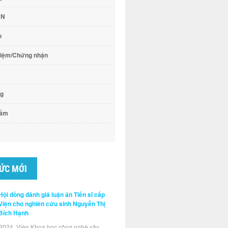
CN
o
hiệm/Chứng nhận
ng
hẩm
TỨC MỚI
Hội đồng đánh giá luận án Tiến sĩ cấp
Viện cho nghiên cứu sinh Nguyễn Thị
Bích Hạnh
2024, Viện Khoa học công nghệ xây