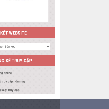
 KẾT WEBSITE
G KÊ TRUY CẬP
ng online
t truy cập hôm nay
 lượt truy cập