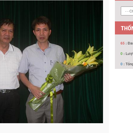
THỐN
65
: Đa
0
: Lượ
0
: Tổng