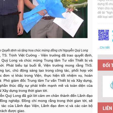
dựng tổ ch
Viện cho n
đề tài "Ng
đất loại sé
...
Chi tiết
rao Quyết định và tặng hoa chúc mừng đồng chí Nguyễn Quý Long
TS. Trịnh Việt Cường - Viện trưởng đã trao quyết định,
 Quý Long và chúc mừng Trung tâm Tư vấn Thiết bị và
ĐỐI 
. Phát biểu tại buổi lễ, Viện trưởng mong rằng ThS.
g lực, chủ động sáng tạo trong công tác, phối hợp với
 đơn vị khác trong Viện, thực hiện tốt nhiệm vụ, hoàn
là Phó giám đốc Trung tâm Tư vấn Thiết bị và Xây dựng,
 phần thúc đẩy sự phát triển mạnh mẽ và toàn diện của
Xây dựng trong thời gian tới.
guyễn Quý Long đã gửi lời cảm ơn chân thành đến Lãnh đạo
ồng nghiệp. Đồng chí mong rằng trong thời gian tới, sẽ
 tác của Lãnh đạo Viện, Lãnh đạo đơn vị và các cán bộ
LIÊN
trách được giao.