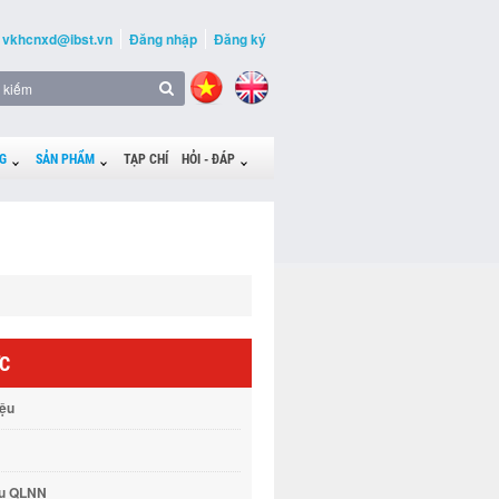
vkhcnxd@ibst.vn
Đăng nhập
Đăng ký
G
SẢN PHẨM
TẠP CHÍ
HỎI - ĐÁP
ỨC
iệu
vụ QLNN