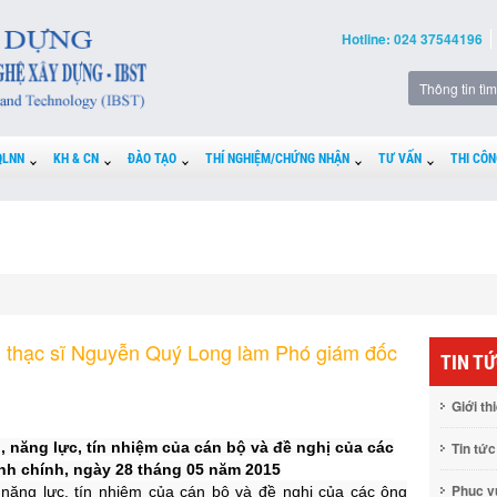
Hotline: 024 37544196
QLNN
KH & CN
ĐÀO TẠO
THÍ NGHIỆM/CHỨNG NHẬN
TƯ VẤN
THI CÔN
m thạc sĩ Nguyễn Quý Long làm Phó giám đốc
TIN T
Giới th
, năng lực, tín nhiệm của cán bộ và đề nghị của các
Tin tức
h chính, ngày 28 tháng 05 năm 2015
Phục 
 năng lực, tín nhiệm của cán bộ và đề nghị của các ông