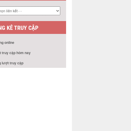
G KÊ TRUY CẬP
ng online
t truy cập hôm nay
 lượt truy cập