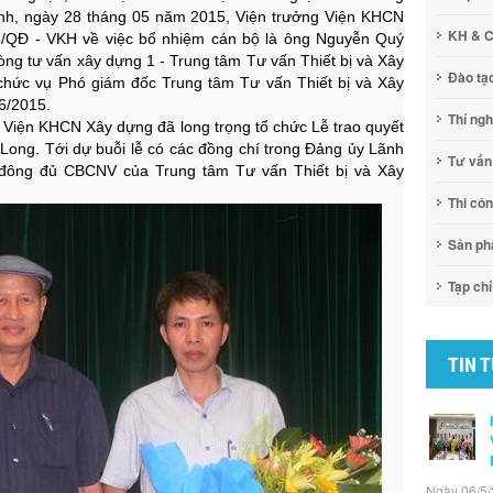
nh, ngày 28 tháng 05 năm 2015, Viện trưởng Viện KHCN
KH & 
6/QĐ - VKH về việc bổ nhiệm cán bộ là ông Nguyễn Quý
òng tư vấn xây dựng 1 - Trung tâm Tư vấn Thiết bị và Xây
Đào tạ
chức vụ Phó giám đốc Trung tâm Tư vấn Thiết bị và Xây
6/2015.
Thí ng
Viện KHCN Xây dựng đã long trọng tổ chức Lễ trao quyết
Long. Tới dự buỗi lễ có các đồng chí trong Đảng ủy Lãnh
Tư vấn
 đông đủ CBCNV của Trung tâm Tư vấn Thiết bị và Xây
Thi cô
Sản p
Tạp chí
TIN 
Ngày 06/5/