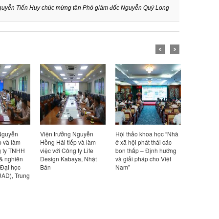
Nguyễn Tiến Huy chúc mừng tân Phó giám đốc Nguyễn Quý Long
 Nguyễn
Viện trưởng Nguyễn
Hội thảo khoa học “Nhà
Viện trưở
p và làm
Hồng Hải tiếp và làm
ở xã hội phát thải các-
Hồng Hải t
g ty TNHH
việc với Công ty Life
bon thấp – Định hướng
việc với đ
 & nghiên
Design Kabaya, Nhật
và giải pháp cho Việt
Viện Bê t
 Đại học
Bản
Nam”
(UAD), Trung