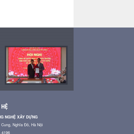
chính
 HỆ
NG NGHỆ XÂY DỰNG
n Cung, Nghĩa Đô, Hà Nội
4 4196