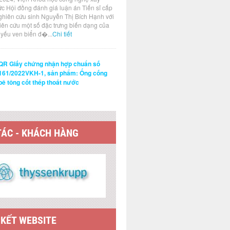
ức Hội đồng đánh giá luận án Tiến sĩ cấp
ghiên cứu sinh Nguyễn Thị Bích Hạnh với
hiên cứu một số đặc trưng biến dạng của
t yếu ven biển đ�...
Chi tiết
QR Giấy chứng nhận hợp chuẩn số
161/2022VKH-1, sản phẩm: Ống cống
bê tông cốt thép thoát nước
TÁC - KHÁCH HÀNG
 KẾT WEBSITE