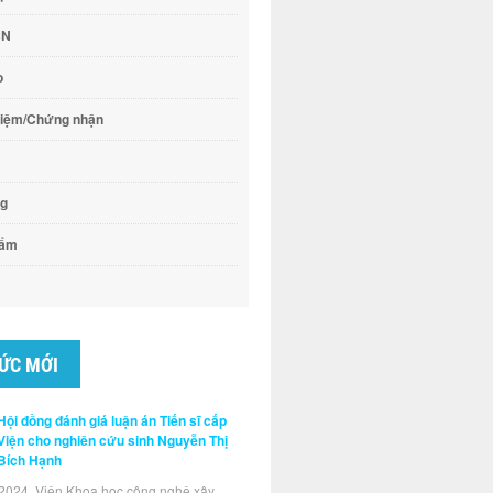
CN
o
hiệm/Chứng nhận
ng
hẩm
TỨC MỚI
Hội đồng đánh giá luận án Tiến sĩ cấp
Viện cho nghiên cứu sinh Nguyễn Thị
Bích Hạnh
2024, Viện Khoa học công nghệ xây