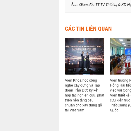
Ảnh: Giám đốc TT TV Thiết bị & XD 
CÁC TIN LIÊN QUAN
giữa Viện
Hội nghị sơ kết thực hiện
Viện Khoa học công
Viện trưởng
 nghệ
nhiệm vụ 6 tháng đầu
nghệ xây dựng và Tập
Hồng Hải tiế
ng ty cổ
năm và triển khai nhiệm
đoàn Trần Đức ký kết
việc với Côn
 an toàn
vụ kế hoạch các tháng
hợp tác nghiên cứu, phát
Viện thiết kế
cuối năm 2026
triển nền tảng tiêu
cứu kiến trúc
chuẩn cho xây dựng gỗ
Triết Giang 
tại Việt Nam
Quốc