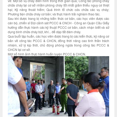
về: Một số vụ cháy điển hình trong thời gian qua; Công tác phòng cháy
chữa cháy tại cơ sở nhằm phòng cháy tốt nhất giảm thiểu nguy cơ thiệt
hại; Kỹ năng thoát hiểm; Quá trình tổ chức cứu chữa các vụ cháy;
Phương tiện chữa cháy cơ bản; và thực hành trải nghiệm thao tác.
Sau khi được trang bị những kiến thức cơ bản, các học viên được các
cán bộ, chiến sĩ Đội cảnh sát PCCC & CNCH - Công an Quận Cầu Giấy
hướng dẫn thực hành các kỹ thuật PCCC cơ bản, cách nhận biết và sử
dụng bình chữa cháy bột, khí... để dập tắt đám cháy.
Qua buổi tập huấn, các học viên được trang bị các kiến thức, kỹ năng cơ
bản về công tác PCCC & CHCN, đồng thời nâng cao tinh thần trách
nhiệm, xử lý kịp thời, chủ động phòng ngừa trong công tác PCCC &
CHCN tại cơ sở.
Một số hình ảnh thực hành huấn luyện PCCC & CHCN.