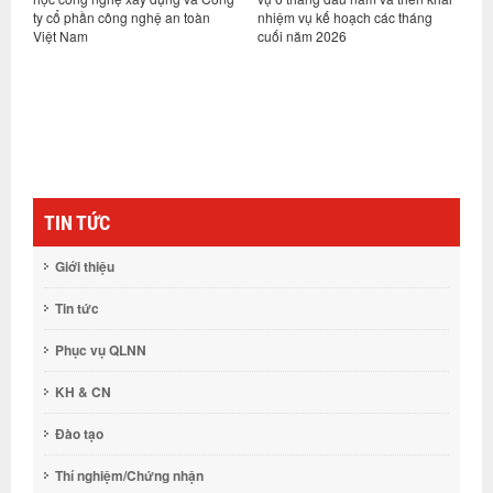
ty cổ phần công nghệ an toàn
nhiệm vụ kế hoạch các tháng
h
Việt Nam
cuối năm 2026
n
g
TIN TỨC
Giới thiệu
Tin tức
Phục vụ QLNN
KH & CN
Đào tạo
Thí nghiệm/Chứng nhận