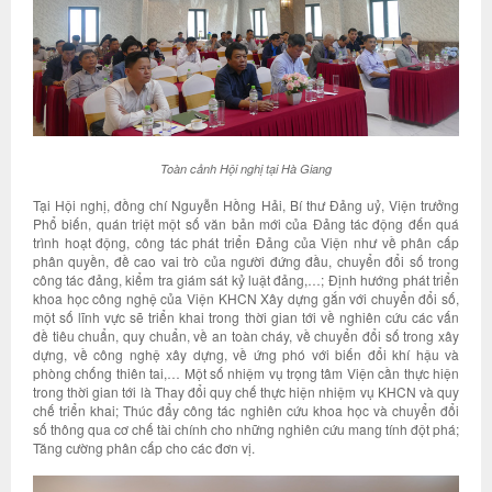
Toàn cảnh Hội nghị tại Hà Giang
Tại Hội nghị, đồng chí Nguyễn Hồng Hải, Bí thư Đảng uỷ, Viện trưởng
Phổ biến, quán triệt một số văn bản mới của Đảng tác động đến quá
trình hoạt động, công tác phát triển Đảng của Viện như về phân cấp
phân quyền, đề cao vai trò của người đứng đầu, chuyển đổi số trong
công tác đảng, kiểm tra giám sát kỷ luật đảng,…; Định hướng phát triển
khoa học công nghệ của Viện KHCN Xây dựng gắn với chuyển đổi số,
một số lĩnh vực sẽ triển khai trong thời gian tới về nghiên cứu các vấn
đề tiêu chuẩn, quy chuẩn, về an toàn cháy, về chuyển đổi số trong xây
dựng, về công nghệ xây dựng, về ứng phó với biến đổi khí hậu và
phòng chống thiên tai,… Một số nhiệm vụ trọng tâm Viện cần thực hiện
trong thời gian tới là Thay đổi quy chế thực hiện nhiệm vụ KHCN và quy
chế triển khai; Thúc đẩy công tác nghiên cứu khoa học và chuyển đổi
số thông qua cơ chế tài chính cho những nghiên cứu mang tính đột phá;
Tăng cường phân cấp cho các đơn vị.