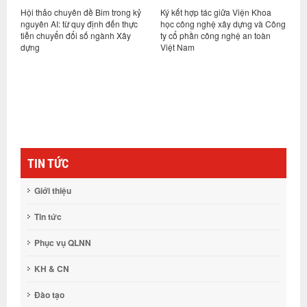
ỷ
Ký kết hợp tác giữa Viện Khoa
Hội nghị sơ kết thực hiện nhiệm
V
học công nghệ xây dựng và Công
vụ 6 tháng đầu năm và triển khai
d
ty cổ phần công nghệ an toàn
nhiệm vụ kế hoạch các tháng
h
Việt Nam
cuối năm 2026
n
g
TIN TỨC
Giới thiệu
Tin tức
Phục vụ QLNN
KH & CN
Đào tạo