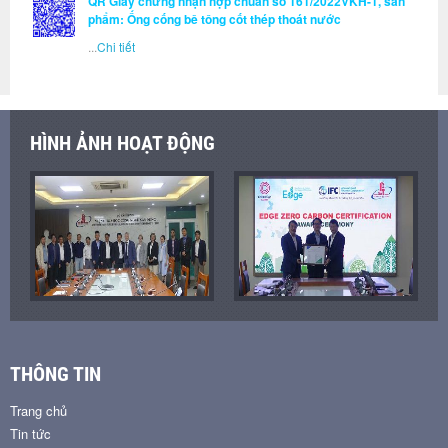
QR Giấy chứng nhận hợp chuẩn số 161/2022VKH-1, sản
phẩm: Ống cống bê tông cốt thép thoát nước
...
Chi tiết
HÌNH ẢNH HOẠT ĐỘNG
THÔNG TIN
Trang chủ
Tin tức