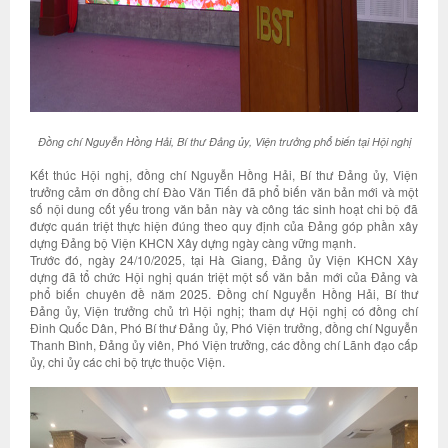
Đồng chí Nguyễn Hồng Hải, Bí thư Đảng ủy, Viện trưởng phổ biến tại Hội nghị
Kết thúc Hội nghị, đồng chí Nguyễn Hồng Hải, Bí thư Đảng ủy, Viện
trưởng cảm ơn đồng chí Đào Văn Tiến đã phổ biến văn bản mới và một
số nội dung cốt yếu trong văn bản này và công tác sinh hoạt chi bộ đã
được quán triệt thực hiện đúng theo quy định của Đảng góp phần xây
dựng Đảng bộ Viện KHCN Xây dựng ngày càng vững mạnh.
Trước đó, ngày 24/10/2025, tại Hà Giang, Đảng ủy Viện KHCN Xây
dựng đã tổ chức Hội nghị quán triệt một số văn bản mới của Đảng và
phổ biến chuyên đề năm 2025. Đồng chí Nguyễn Hồng Hải, Bí thư
Đảng ủy, Viện trưởng chủ trì Hội nghị; tham dự Hội nghị có đồng chí
Đinh Quốc Dân, Phó Bí thư Đảng ủy, Phó Viện trưởng, đồng chí Nguyễn
Thanh Bình, Đảng ủy viên, Phó Viện trưởng, các đồng chí Lãnh đạo cấp
ủy, chi ủy các chi bộ trực thuộc Viện.