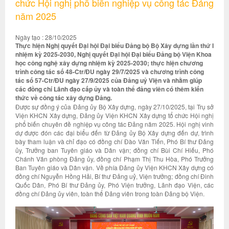
chức Hội nghị phổ biến nghiệp vụ công tác Đảng
năm 2025
Ngày tạo : 28/10/2025
Thực hiện Nghị quyết Đại hội Đại biểu Đảng bộ Bộ Xây dựng lần thứ I
nhiệm kỳ 2025-2030, Nghị quyết Đại hội Đại biểu Đảng bộ Viện Khoa
học công nghệ xây dựng nhiệm kỳ 2025-2030; thực hiện chương
trình công tác số 48-Ctr/ĐU ngày 29/7/2025 và chương trình công
tác số 57-Ctr/ĐU ngày 27/9/2025 của Đảng uỷ Viện và nhằm giúp
các đồng chí Lãnh đạo cấp ủy và toàn thể đảng viên có thêm kiến
thức về công tác xây dựng Đảng.
Được sự đồng ý của Đảng ủy Bộ Xây dựng, ngày 27/10/2025, tại Trụ sở
Viện KHCN Xây dựng, Đảng ủy Viện KHCN Xây dựng tổ chức Hội nghị
phổ biến chuyên đề nghiệp vụ công tác Đảng năm 2025. Hội nghị vinh
dự được đón các đại biểu đến từ Đảng ủy Bộ Xây dựng đến dự, trình
bày tham luận và chỉ đạo có đồng chí Đào Văn Tiến, Phó Bí thư Đảng
ủy, Trưởng ban Tuyên giáo và Dân vận; đồng chí Bùi Chí Hiếu, Phó
Chánh Văn phòng Đảng ủy, đồng chí Phạm Thị Thu Hòa, Phó Trưởng
Ban Tuyên giáo và Dân vận. Về phía Đảng ủy Viện KHCN Xây dựng có
đồng chí Nguyễn Hồng Hải, Bí thư Đảng uỷ, Viện trưởng; đồng chí Đinh
Quốc Dân, Phó Bí thư Đảng ủy, Phó Viện trưởng, Lãnh đạo Viện, các
đồng chí Đảng ủy viên, toàn thể Đảng viên trong toàn Đảng bộ Viện.