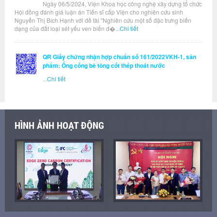
Ngày 06/5/2024, Viện Khoa học công nghệ xây dựng tổ chức
Hội đồng đánh giá luận án Tiến sĩ cấp Viện cho nghiên cứu sinh
Nguyễn Thị Bích Hạnh với đề tài "Nghiên cứu một số đặc trưng biến
dạng của đất loại sét yếu ven biển đ�...
Chi tiết
QR Giấy chứng nhận hợp chuẩn số 161/2022VKH-1, sản
phẩm: Ống cống bê tông cốt thép thoát nước
...
Chi tiết
HÌNH ẢNH HOẠT ĐỘNG