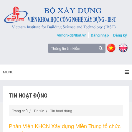
vkhcnxd@ibst.vn
Đăng nhập
Đăng ký
MENU
TIN HOẠT ĐỘNG
Trang chủ
Tin tức
Tin hoạt động
Phân Viện KHCN Xây dựng Miền Trung tổ chức