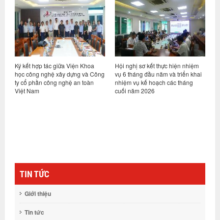
ỷ
Ký kết hợp tác giữa Viện Khoa
Hội nghị sơ kết thực hiện nhiệm
V
học công nghệ xây dựng và Công
vụ 6 tháng đầu năm và triển khai
d
ty cổ phần công nghệ an toàn
nhiệm vụ kế hoạch các tháng
h
Việt Nam
cuối năm 2026
n
g
TIN TỨC
Giới thiệu
Tin tức