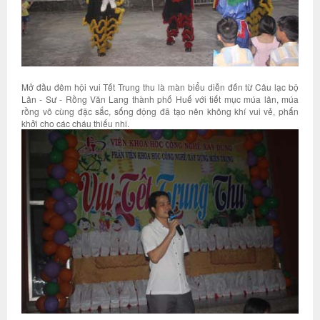
Mở đầu đêm hội vui Tết Trung thu là màn biểu diễn đến từ Câu lạc bộ
Lân - Sư - Rồng Văn Lang thành phố Huế với tiết mục múa lân, múa
rồng vô cùng đặc sắc, sống động đã tạo nên không khí vui vẻ, phấn
khởi cho các cháu thiếu nhi.