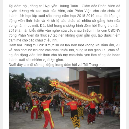
Tại đêm hội, đồng chí Nguyễn Hoàng Tuấn - Giám đốc Phân Viện đã
tuyên dương và trao quà của Viện, của Phân Viện cho các cháu có
thành tích học tập xuất sắc trong năm học 2018-2019, qua đó tiếp tục
động viên tinh thần và khích lệ các cháu có nhiều cố gắng hơn nữa
trong năm học mới. Đặc biệt trong chương trình đêm hội Trung thu năm
2019 là màn biểu diễn văn nghệ của các cháu thiếu nhi là con CBCNV
trong Phân Viện đã thực sự tạo nên không gian gần gũi, tạo được niềm
đam mê cho các cháu thiếu nhi.
Đêm hội Trung thu 2019 thực sự đã tạo nên một không khí đầm ấm, vui
vẻ, sân chơi bổ ích cho các cháu thiếu nhi, cũng là nơi giao lưu, chia sẻ,
nguồn động viên tinh thần cho bố mẹ các cháu yên tâm công tác hoàn
thành xuất sắc nhiệm vụ được giao.
Dưới đây là một số hoạt động trong đêm hội vui Tết Trung thu: