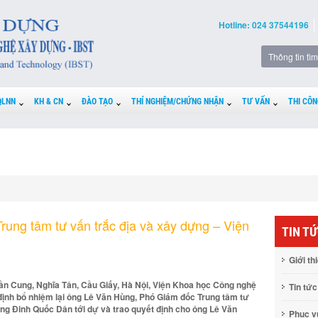
Hotline: 024 37544196
QLNN
KH & CN
ĐÀO TẠO
THÍ NGHIỆM/CHỨNG NHẬN
TƯ VẤN
THI CÔN
rung tâm tư vấn trắc địa và xây dựng – Viện
TIN T
Giới th
rần Cung, Nghĩa Tân, Cầu Giấy, Hà Nội, Viện Khoa học Công nghệ
Tin tức
định bổ nhiệm lại ông Lê Văn Hùng, Phó Giám đốc Trung tâm tư
ởng Đinh Quốc Dân tới dự và trao quyết định cho ông Lê Văn
Phục 