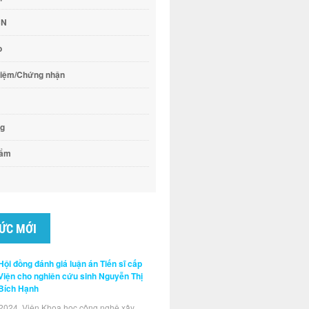
CN
o
hiệm/Chứng nhận
ng
hẩm
TỨC MỚI
Hội đồng đánh giá luận án Tiến sĩ cấp
Viện cho nghiên cứu sinh Nguyễn Thị
Bích Hạnh
2024, Viện Khoa học công nghệ xây