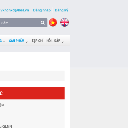
vkhcnxd@ibst.vn
Đăng nhập
Đăng ký
G
SẢN PHẨM
TẠP CHÍ
HỎI - ĐÁP
ỨC
iệu
vụ QLNN