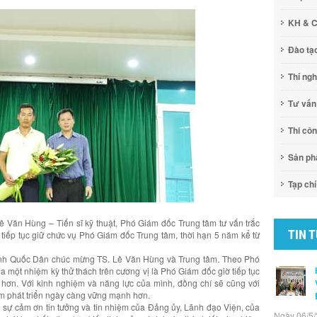
KH & 
Đào tạ
Thí ng
Tư vấn
Thi cô
Sản p
Tạp chí
 Văn Hùng – Tiến sĩ kỹ thuật, Phó Giám đốc Trung tâm tư vấn trắc
TIN 
iếp tục giữ chức vụ Phó Giám đốc Trung tâm, thời hạn 5 năm kể từ
 Đinh Quốc Dân chúc mừng TS. Lê Văn Hùng và Trung tâm. Theo Phó
 một nhiệm kỳ thử thách trên cương vị là Phó Giám đốc giờ tiếp tục
hơn. Với kinh nghiệm và năng lực của mình, đồng chí sẽ cũng với
âm phát triển ngày càng vững mạnh hơn.
ỏ sự cảm ơn tin tưởng và tin nhiệm của Đảng ủy, Lãnh đạo Viện, của
Ngày 06/5/