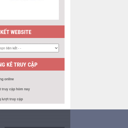
 KẾT WEBSITE
G KÊ TRUY CẬP
ng online
t truy cập hôm nay
 lượt truy cập