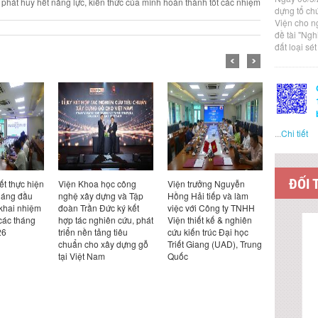
 phát huy hết năng lực, kiến thức của mình hoàn thành tốt các nhiệm
dựng tổ ch
Viện cho n
đề tài "Ng
đất loại sé
...
Chi tiết
ĐỐI 
ết thực hiện
Viện Khoa học công
Viện trưởng Nguyễn
Viện trưở
háng đầu
nghệ xây dựng và Tập
Hồng Hải tiếp và làm
Hồng Hải t
 khai nhiệm
đoàn Trần Đức ký kết
việc với Công ty TNHH
việc với Cô
các tháng
hợp tác nghiên cứu, phát
Viện thiết kế & nghiên
Design Ka
26
triển nền tảng tiêu
cứu kiến trúc Đại học
Bản
chuẩn cho xây dựng gỗ
Triết Giang (UAD), Trung
tại Việt Nam
Quốc