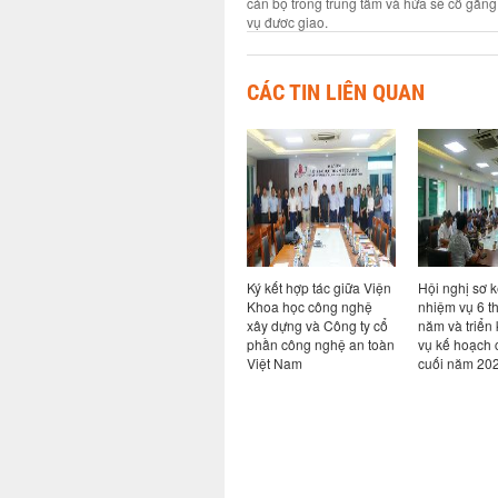
cán bộ trong trung tâm và hứa sẽ cố gắng
vụ đươc giao.
CÁC TIN LIÊN QUAN
ả năng
Hội thảo chuyên đề Bim
Ký kết hợp tác giữa Viện
Hội nghị sơ k
ao cho
trong kỷ nguyên AI: từ
Khoa học công nghệ
nhiệm vụ 6 t
ong hệ
quy định đến thực tiễn
xây dựng và Công ty cổ
năm và triển
i khi có
chuyển đổi số ngành
phần công nghệ an toàn
vụ kế hoạch 
Xây dựng
Việt Nam
cuối năm 20