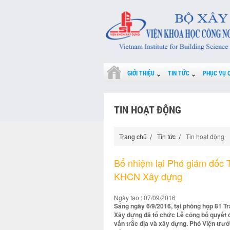
GIỚI THIỆU
TIN TỨC
PHỤC VỤ 
TIN HOẠT ĐỘNG
Trang chủ
Tin tức
Tin hoạt động
Bổ nhiệm lại Phó giám đốc T
KHCN Xây dựng
Ngày tạo : 07/09/2016
Sáng ngày 6/9/2016, tại phòng họp 81 T
Xây dựng đã tổ chức Lễ công bố quyết 
vấn trắc địa và xây dựng. Phó Viện trư