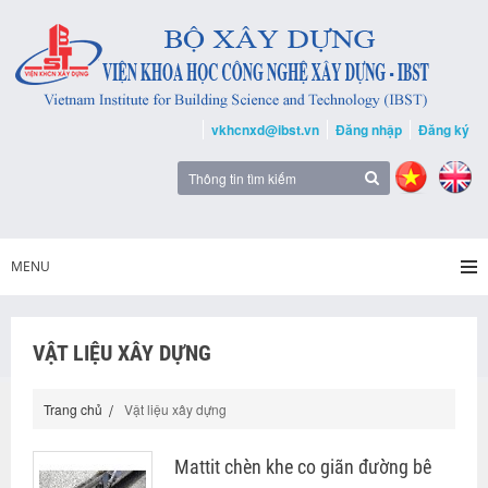
vkhcnxd@ibst.vn
Đăng nhập
Đăng ký
MENU
VẬT LIỆU XÂY DỰNG
Trang chủ
Vật liệu xây dựng
Mattit chèn khe co giãn đường bê