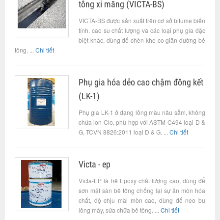
tông xi măng (VICTA-BS)
VICTA-BS được sản xuất trên cơ sở bitume biến
tính, cao su chất lượng và các loại phụ gia đặc
biệt khác, dùng để chèn khe co giãn đường bê
tông. ...
Chi tiết
Phụ gia hóa dẻo cao chậm đông kết
(LK-1)
Phụ gia LK-1 ở dạng lỏng màu nâu sẫm, không
chứa ion Clo, phù hợp với ASTM C494 loại D &
G, TCVN 8826:2011 loại D & G. ...
Chi tiết
Victa - ep
Victa-EP là hê Epoxy chất lượng cao, dùng để
sơn mặt sàn bê tông chống lại sự ăn mòn hóa
chất, độ chịu mài mòn cao, dùng để neo bu
lông máy, sửa chữa bê tông. ...
Chi tiết