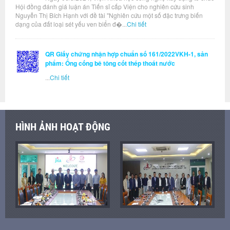
Hội đồng đánh giá luận án Tiến sĩ cấp Viện cho nghiên cứu sinh
Nguyễn Thị Bích Hạnh với đề tài "Nghiên cứu một số đặc trưng biến
dạng của đất loại sét yếu ven biển đ�...
Chi tiết
QR Giấy chứng nhận hợp chuẩn số 161/2022VKH-1, sản
phẩm: Ống cống bê tông cốt thép thoát nước
...
Chi tiết
HÌNH ẢNH HOẠT ĐỘNG