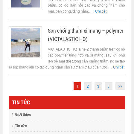
phần, có độ đàn hồi cao và chống thấm cho
mái, ban công, tầng hầm... ...
Chi tiết
Sơn chống thấm xi măng – polymer
(VICTALASTIC HQ)
VICTALASTIC HQ là hệ 2 thành phần trên cơ sở
các polymer tổng hợp và xi măng, sau khi phủ
lên bề mặt đối tượng cần chống thấm, nó sẽ tạo
ra lớp màng kín có tác dụng ngăn cản sự thẩm thấu của nước. ...
Chi tiết
1
2
3
>
>>
TIN TỨC
Giới thiệu
Tin tức