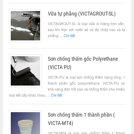
Vữa tự phẳng (VICTAGROUT-SL)
VICTAGROUT-SL là loại vữa xi măng trộn sẵn,
sau khi trộn với nước sẽ có độ chảy cao và tự
phẳng. ...
Chi tiết
Sơn chống thấm gốc Polyrethane
(VICTA PU)
VICTA-PU là loại sơn chống thấm dạng lỏng, 1
thành phần gốc polyurethane. VICTA-PU có
khả năng đàn hồi cao và chống thấm cho nhiều
loại kết cấu khác nhau. ...
Chi tiết
Sơn chống thấm 1 thành phần (
VICTA-MT4)
VICTA-MT4 là loại sơn chống thấm 1 thành