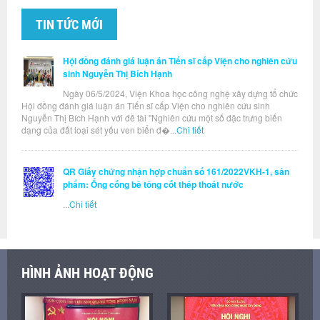
TIN TỨC MỚI
Hội đồng đánh giá luận án Tiến sĩ cấp Viện cho nghiên cứu
sinh Nguyễn Thị Bích Hạnh
Ngày 06/5/2024, Viện Khoa học công nghệ xây dựng tổ chức
Hội đồng đánh giá luận án Tiến sĩ cấp Viện cho nghiên cứu sinh
Nguyễn Thị Bích Hạnh với đề tài "Nghiên cứu một số đặc trưng biến
dạng của đất loại sét yếu ven biển đ�...
Chi tiết
QR Giấy chứng nhận hợp chuẩn số 161/2022VKH-1, sản
phẩm: Ống cống bê tông cốt thép thoát nước
...
Chi tiết
HÌNH ẢNH HOẠT ĐỘNG