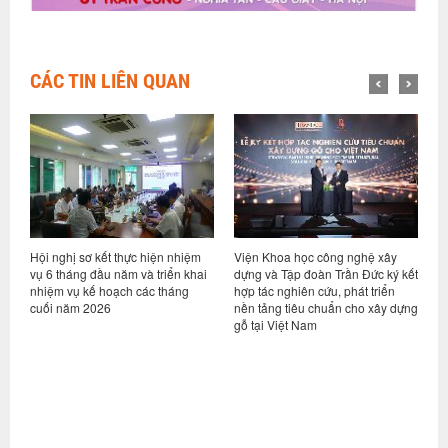
CÁC TIN LIÊN QUAN
Hội nghị sơ kết thực hiện nhiệm
Viện Khoa học công nghệ xây
V
ng
vụ 6 tháng đầu năm và triển khai
dựng và Tập đoàn Trần Đức ký kết
t
nhiệm vụ kế hoạch các tháng
hợp tác nghiên cứu, phát triển
T
cuối năm 2026
nền tảng tiêu chuẩn cho xây dựng
k
gỗ tại Việt Nam
(