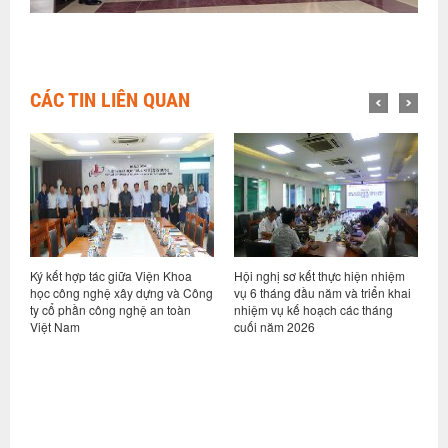
CÁC TIN LIÊN QUAN
ỷ
Ký kết hợp tác giữa Viện Khoa
Hội nghị sơ kết thực hiện nhiệm
V
học công nghệ xây dựng và Công
vụ 6 tháng đầu năm và triển khai
d
ty cổ phần công nghệ an toàn
nhiệm vụ kế hoạch các tháng
h
Việt Nam
cuối năm 2026
n
g