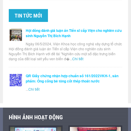
TIN TỨC MỚI
Hội đồng đánh giá luận án Tiến sĩ cấp Viện cho nghiên cứu
sinh Nguyễn Thị Bích Hạnh
Ngày 06/5/2024, Viện Khoa học công nghệ xây dựng tổ chức
Hội đồng đánh giá luận án Tiến sĩ cấp Viện cho nghiên cứu sinh
Nguyễn Thị Bích Hạnh với đề tài "Nghiên cứu một số đặc trưng biến
dạng của đất loại sét yếu ven biển đ�...
Chi tiết
QR Giấy chứng nhận hợp chuẩn số 161/2022VKH-1, sản
phẩm: Ống cống bê tông cốt thép thoát nước
...
Chi tiết
HÌNH ẢNH HOẠT ĐỘNG