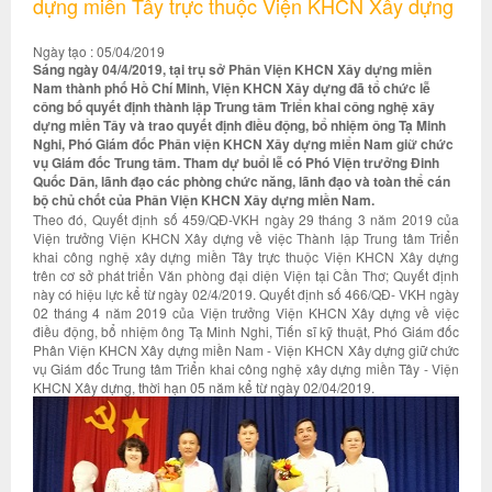
dựng miền Tây trực thuộc Viện KHCN Xây dựng
Ngày tạo : 05/04/2019
Sáng ngày 04/4/2019, tại trụ sở Phân Viện KHCN Xây dựng miền
Nam thành phố Hồ Chí Minh, Viện KHCN Xây dựng đã tổ chức lễ
công bố quyết định thành lập Trung tâm Triển khai công nghệ xây
dựng miền Tây và trao quyết định điều động, bổ nhiệm ông Tạ Minh
Nghi, Phó Giám đốc Phân viện KHCN Xây dựng miển Nam giữ chức
vụ Giám đốc Trung tâm. Tham dự buổi lễ có Phó Viện trưởng Đinh
Quốc Dân, lãnh đạo các phòng chức năng, lãnh đạo và toàn thể cán
bộ chủ chốt của Phân Viện KHCN Xây dựng miền Nam.
Theo đó, Quyết định số 459/QĐ-VKH ngày 29 tháng 3 năm 2019 của
Viện trưởng Viện KHCN Xây dựng về việc Thành lập Trung tâm Triển
khai công nghệ xây dựng miền Tây trực thuộc Viện KHCN Xây dựng
trên cơ sở phát triển Văn phòng đại diện Viện tại Cần Thơ; Quyết định
này có hiệu lực kể từ ngày 02/4/2019. Quyết định số 466/QĐ- VKH ngày
02 tháng 4 năm 2019 của Viện trưởng Viện KHCN Xây dựng về việc
điều động, bổ nhiệm ông Tạ Minh Nghi, Tiến sĩ kỹ thuật, Phó Giám đốc
Phân Viện KHCN Xây dựng miền Nam - Viện KHCN Xây dựng giữ chức
vụ Giám đốc Trung tâm Triển khai công nghệ xây dựng miền Tây - Viện
KHCN Xây dựng, thời hạn 05 năm kể từ ngày 02/04/2019.