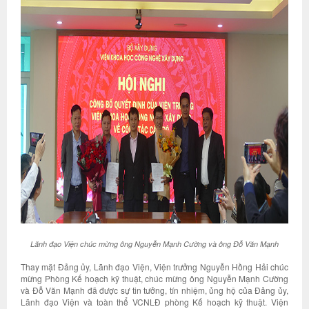
Lãnh đạo Viện chúc mừng ông Nguyễn Mạnh Cường và ông Đỗ Văn Mạnh
Thay mặt Đảng ủy, Lãnh đạo Viện, Viện trưởng Nguyễn Hồng Hải chúc
mừng Phòng Kế hoạch kỹ thuật, chúc mừng ông Nguyễn Mạnh Cường
và Đỗ Văn Mạnh đã được sự tin tưởng, tín nhiệm, ủng hộ của Đảng ủy,
Lãnh đạo Viện và toàn thể VCNLĐ phòng Kế hoạch kỹ thuật. Viện