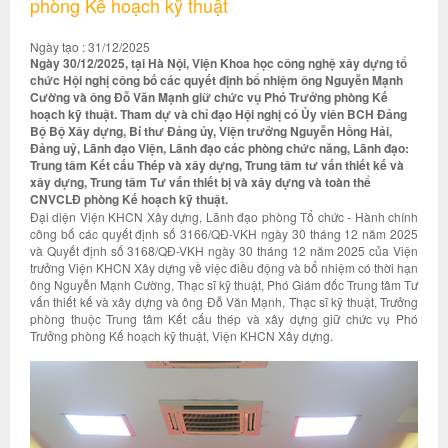
phòng Kế hoạch kỹ thuật
Ngày tạo : 31/12/2025
Ngày 30/12/2025, tại Hà Nội, Viện Khoa học công nghệ xây dựng tổ
chức Hội nghị công bố các quyết định bổ nhiệm ông Nguyễn Mạnh
Cường và ông Đỗ Văn Mạnh giữ chức vụ Phó Trưởng phòng Kế
hoạch kỹ thuật. Tham dự và chỉ đạo Hội nghị có Ủy viên BCH Đảng
Bộ Bộ Xây dựng, Bí thư Đảng ủy, Viện trưởng Nguyễn Hồng Hải,
Đảng uỷ, Lãnh đạo Viện, Lãnh đạo các phòng chức năng, Lãnh đạo:
Trung tâm Kết cấu Thép và xây dựng, Trung tâm tư vấn thiết kế và
xây dựng, Trung tâm Tư vấn thiết bị và xây dựng và toàn thể
CNVCLĐ phòng Kế hoạch kỹ thuật.
Đại diện Viện KHCN Xây dựng, Lãnh đạo phòng Tổ chức - Hành chính
công bố các quyết định số 3166/QĐ-VKH ngày 30 tháng 12 năm 2025
và Quyết định số 3168/QĐ-VKH ngày 30 tháng 12 năm 2025 của Viện
trưởng Viện KHCN Xây dựng về việc điều động và bổ nhiệm có thời hạn
ông Nguyễn Mạnh Cường, Thạc sĩ kỹ thuật, Phó Giám đốc Trung tâm Tư
vấn thiết kế và xây dựng và ông Đỗ Văn Mạnh, Thạc sĩ kỹ thuật, Trưởng
phòng thuộc Trung tâm Kết cấu thép và xây dựng giữ chức vụ Phó
Trưởng phòng Kế hoạch kỹ thuật, Viện KHCN Xây dựng.