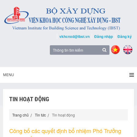
vkhcnxd@ibst.vn
Đăng nhập
Đăng ký
MENU
TIN HOẠT ĐỘNG
Trang chủ
Tin tức
Tin hoạt động
Công bố các quyết định bổ nhiệm Phó Trưởng