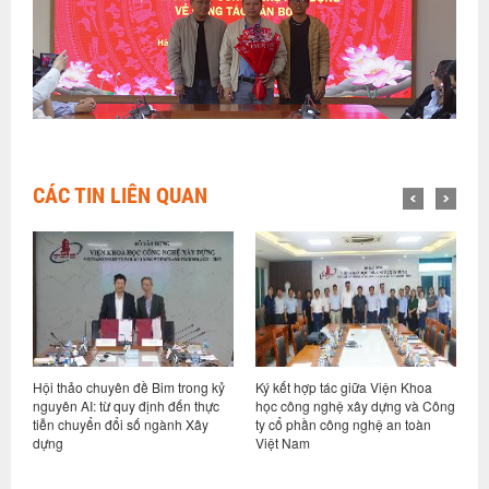
CÁC TIN LIÊN QUAN
ỷ
Ký kết hợp tác giữa Viện Khoa
Hội nghị sơ kết thực hiện nhiệm
V
học công nghệ xây dựng và Công
vụ 6 tháng đầu năm và triển khai
d
ty cổ phần công nghệ an toàn
nhiệm vụ kế hoạch các tháng
h
Việt Nam
cuối năm 2026
n
g