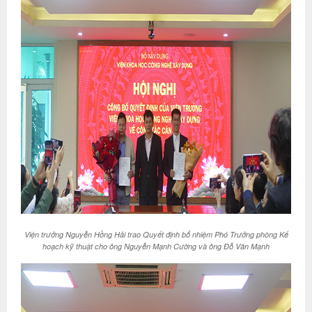
Viện trưởng Nguyễn Hồng Hải trao Quyết định bổ nhiệm Phó Trưởng phòng Kế
hoạch kỹ thuật cho ông Nguyễn Mạnh Cường và ông Đỗ Văn Mạnh