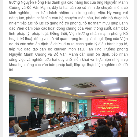
trưởng Nguyễn Hồng Hải đánh giá cao năng lực của ông Nguyễn Mạnh
Cường và Đỗ Văn Mạnh, đây là hai cán bộ có trình độ chuyên môn, có
kinh nghiệm, tinh thần trách nhiệm cao trong công việc. Hy vọng với
năng lực, phẩm chất của cán bộ chuyên môn sâu, hai cán bộ được bổ
nhiệm tiếp tục nỗ lực cố gắng hỗ trợ phòng, hỗ trợ tham mưu giúp Lãnh
đạo Viện đảm bảo các hoạt động chung của Viện thông suốt, đảm bảo
tính pháp lý, pháp luật. Đồng thời, Viện trưởng nhấn mạnh phòng Kế
hoạch kỹ thuật đóng vai trò rất quan trọng trong các hoạt động của Viện
do dó cần sớm ổn định tổ chức, đưa ra cách quản lý điều hành hợp lý,
tiếp tục đào tạo cán bộ chuyên môn sâu. Tân Phó Trưởng phòng
Nguyễn Mạnh Cường và Đỗ Văn Mạnh cần sớm ổn định, tiếp nhận
công việc và nghiên cứu hai quy chế triển khai và thực hiện nhiệm vụ
khoa học cùng các văn bản pháp luật; tiếp tục thực hiện nghiên cứu đề
tài.