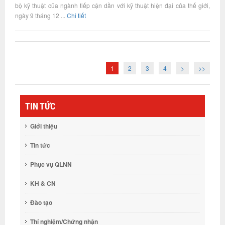
bộ kỹ thuật của ngành tiếp cận dần với kỹ thuật hiện đại của thế giới,
ngày 9 tháng 12 ...
Chi tiết
1
2
3
4
>
>>
TIN TỨC
Giới thiệu
Tin tức
Phục vụ QLNN
KH & CN
Đào tạo
Thí nghiệm/Chứng nhận