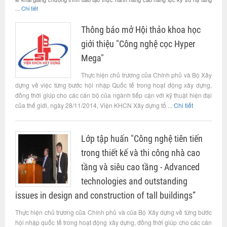
...
Chi tiết
Thông báo mở Hội thảo khoa học
giới thiệu "Công nghệ cọc Hyper
Mega"
Thực hiện chủ trương của Chính phủ và Bộ Xây
dựng về việc từng bước hội nhập Quốc tế trong hoạt động xây dựng,
đồng thời giúp cho các cán bộ của ngành tiếp cận với kỹ thuật hiện đại
của thế giới, ngày 28/11/2014, Viện KHCN Xây dựng tổ ...
Chi tiết
Lớp tập huấn "Công nghệ tiên tiến
trong thiết kế và thi công nhà cao
tầng và siêu cao tầng - Advanced
technologies and outstanding
issues in design and construction of tall buildings”
Thực hiện chủ trương của Chính phủ và của Bộ Xây dựng về từng bước
hội nhập quốc tế trong hoạt động xây dựng, đồng thời giúp cho các cán