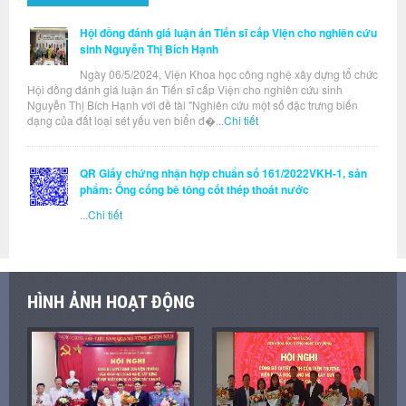
Hội đồng đánh giá luận án Tiến sĩ cấp Viện cho nghiên cứu
sinh Nguyễn Thị Bích Hạnh
Ngày 06/5/2024, Viện Khoa học công nghệ xây dựng tổ chức
Hội đồng đánh giá luận án Tiến sĩ cấp Viện cho nghiên cứu sinh
Nguyễn Thị Bích Hạnh với đề tài "Nghiên cứu một số đặc trưng biến
dạng của đất loại sét yếu ven biển đ�...
Chi tiết
QR Giấy chứng nhận hợp chuẩn số 161/2022VKH-1, sản
phẩm: Ống cống bê tông cốt thép thoát nước
...
Chi tiết
HÌNH ẢNH HOẠT ĐỘNG