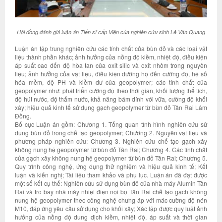
Hội đồng đánh giá luận án Tiến sĩ cấp Viện của nghiên cứu sinh Lê Văn Quang
Luận án tập trung nghiên cứu các tính chất của bùn đỏ và các loại vật
liệu thành phần khác; ảnh hưởng của nồng độ kiềm, nhiệt độ, điều kiện
áp suất cao đến độ hòa tan của oxit silic và oxit nhôm trong nguyên
liệu; ảnh hưởng của vật liệu, điều kiện dưỡng hộ đến cường độ, hệ số
hóa mềm, độ PH và kiềm dư của geopolymer; các tính chất của
geopolymer như: phát triển cường độ theo thời gian, khối lượng thể tích,
độ hút nước, độ thấm nước, khả năng bám dính với vữa, cường độ khối
xây; hiệu quả kinh tế sử dụng gạch geopolymer từ bùn đỏ Tân Rai Lâm
Đồng.
Bố cục Luận án gồm: Chương 1. Tổng quan tình hình nghiên cứu sử
dụng bùn đỏ trong chế tạo geopolymer; Chương 2. Nguyên vật liệu và
phương pháp nghiên cứu; Chương 3. Nghiên cứu chế tạo gạch xây
không nung hệ geopolymer từ bùn đỏ Tân Rai; Chương 4. Các tính chất
của gạch xây không nung hệ geopolymer từ bùn đỏ Tân Rai; Chương 5.
Quy trình công nghệ, ứng dụng thử nghiệm và hiệu quả kinh tế; Kết
luận và kiến nghị; Tài liệu tham khảo và phụ lục. Luận án đã đạt được
một số kết cụ thể: Nghiên cứu sử dụng bùn đỏ của nhà máy Alumin Tân
Rai và tro bay nhà máy nhiệt điện nội bộ Tân Rai chế tạo gạch không
nung hệ geopolymer theo công nghệ chưng áp với mác cường độ nén
M10, đáp ứng yêu cầu sử dụng cho khối xây; Xác lập được quy luật ảnh
hưởng của nồng độ dung dịch kiềm, nhiệt độ, áp suất và thời gian