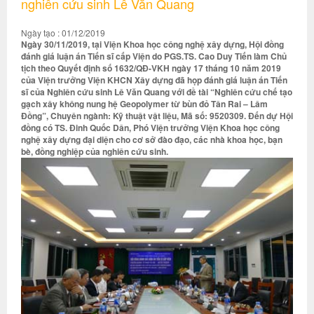
nghiên cứu sinh Lê Văn Quang
Ngày tạo : 01/12/2019
Ngày 30/11/2019, tại Viện Khoa học công nghệ xây dựng, Hội đồng
đánh giá luận án Tiến sĩ cấp Viện do PGS.TS. Cao Duy Tiến làm Chủ
tịch theo Quyết định số 1632/QĐ-VKH ngày 17 tháng 10 năm 2019
của Viện trưởng Viện KHCN Xây dựng đã họp đánh giá luận án Tiến
sĩ của Nghiên cứu sinh Lê Văn Quang với đề tài “Nghiên cứu chế tạo
gạch xây không nung hệ Geopolymer từ bùn đỏ Tân Rai – Lâm
Đồng”, Chuyên ngành: Kỹ thuật vật liệu, Mã số: 9520309. Đến dự Hội
đồng có TS. Đinh Quốc Dân, Phó Viện trưởng Viện Khoa học công
nghệ xây dựng đại diện cho cơ sở đào đạo, các nhà khoa học, bạn
bè, đồng nghiệp của nghiên cứu sinh.