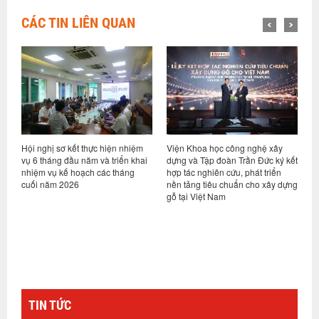
CÁC TIN LIÊN QUAN
Hội nghị sơ kết thực hiện nhiệm
Viện Khoa học công nghệ xây
V
ng
vụ 6 tháng đầu năm và triển khai
dựng và Tập đoàn Trần Đức ký kết
t
nhiệm vụ kế hoạch các tháng
hợp tác nghiên cứu, phát triển
T
cuối năm 2026
nền tảng tiêu chuẩn cho xây dựng
k
gỗ tại Việt Nam
(
TIN TỨC