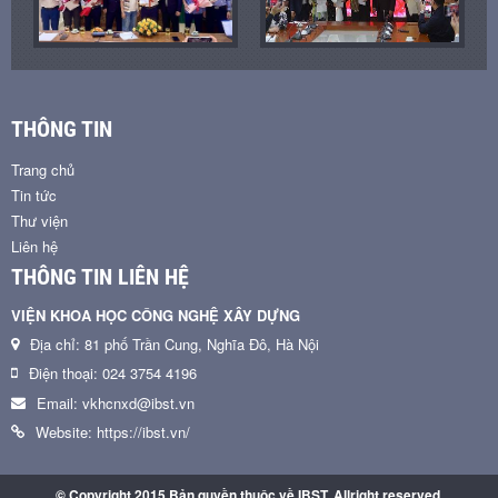
THÔNG TIN
Trang chủ
Tin tức
Thư viện
Liên hệ
THÔNG TIN LIÊN HỆ
VIỆN KHOA HỌC CÔNG NGHỆ XÂY DỰNG
Địa chỉ: 81 phố Trần Cung, Nghĩa Đô, Hà Nội
Điện thoại: 024 3754 4196
Email: vkhcnxd@ibst.vn
Website: https://ibst.vn/
© Copyright 2015 Bản quyền thuộc về IBST. Allright reserved.