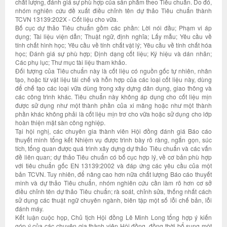
chất lượng, đánh giá sự phù hợp của sản phẩm theo Tiêu chuẩn. Do đó,
nhóm nghiên cứu đề xuất điều chỉnh tên dự thảo Tiêu chuẩn thành
TCVN 13139:202X - Cốt liệu cho vữa.
Bố cục dự thảo Tiêu chuẩn gồm các phần: Lời nói đầu; Phạm vi áp
dụng; Tài liệu viện dẫn; Thuật ngữ, định nghĩa; Lấy mẫu; Yêu cầu về
tính chất hình học; Yêu cầu về tính chất vật lý; Yêu cầu về tính chất hóa
học; Đánh giá sự phù hợp; Định dạng cốt liệu; Ký hiệu và dán nhãn;
Các phụ lục; Thư mục tài liệu tham khảo.
Đối tượng của Tiêu chuẩn này là cốt liệu có nguồn gốc tự nhiên, nhân
tạo, hoặc từ vật liệu tái chế và hỗn hợp của các loại cốt liệu này, dùng
để chế tạo các loại vữa dùng trong xây dựng dân dụng, giao thông và
các công trình khác. Tiêu chuẩn này không áp dụng cho cốt liệu mịn
được sử dụng như một thành phần của xi măng hoặc như một thành
phần khác không phải là cốt liệu mịn trơ cho vữa hoặc sử dụng cho lớp
hoàn thiện mặt sàn công nghiệp.
Tại hội nghị, các chuyên gia thành viên Hội đồng đánh giá Báo cáo
thuyết minh tổng kết Nhiệm vụ được trình bày rõ ràng, ngắn gọn, súc
tích, tổng quan được quá trình xây dựng dự thảo Tiêu chuẩn và các vấn
đề liên quan; dự thảo Tiêu chuẩn có bố cục hợp lý, về cơ bản phù hợp
với tiêu chuẩn gốc EN 13139:2002 và đáp ứng các yêu cầu của một
bản TCVN. Tuy nhiên, để nâng cao hơn nữa chất lượng Báo cáo thuyết
minh và dự thảo Tiêu chuẩn, nhóm nghiên cứu cần làm rõ hơn cơ sở
điều chỉnh tên dự thảo Tiêu chuẩn; rà soát, chỉnh sửa, thống nhất cách
sử dụng các thuật ngữ chuyên ngành, biên tập một số lỗi chế bản, lỗi
đánh máy.
Kết luận cuộc họp, Chủ tịch Hội đồng Lê Minh Long tổng hợp ý kiến
góp ý của các chuyên gia thành viên Hội đồng, đồng thời bổ sung một