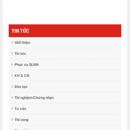
TIN TỨC
Giới thiệu
Tin tức
Phục vụ QLNN
KH & CN
Đào tạo
Thí nghiệm/Chứng nhận
Tư vấn
Thi công