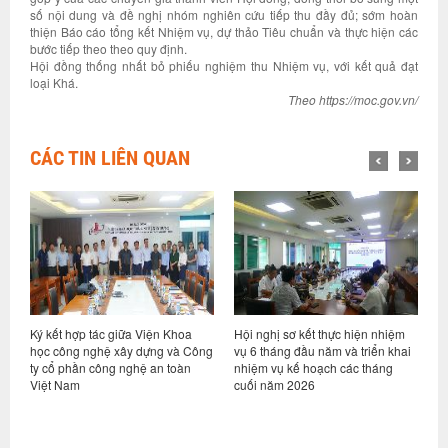
số nội dung và đề nghị nhóm nghiên cứu tiếp thu đầy đủ; sớm hoàn
thiện Báo cáo tổng kết Nhiệm vụ, dự thảo Tiêu chuẩn và thực hiện các
bước tiếp theo theo quy định.
Hội đồng thống nhất bỏ phiếu nghiệm thu Nhiệm vụ, với kết quả đạt
loại Khá.
Theo https://moc.gov.vn/
CÁC TIN LIÊN QUAN
ỷ
Ký kết hợp tác giữa Viện Khoa
Hội nghị sơ kết thực hiện nhiệm
V
học công nghệ xây dựng và Công
vụ 6 tháng đầu năm và triển khai
d
ty cổ phần công nghệ an toàn
nhiệm vụ kế hoạch các tháng
h
Việt Nam
cuối năm 2026
n
g