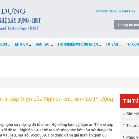
Hotline: 024 37544196
QLNN
KH & CN
ĐÀO TẠO
THÍ NGHIỆM/CHỨNG NHẬN
TƯ VẤN
THI CÔN
ến sĩ cấp Viện của Nghiên cứu sinh Lê Phượng
TIN T
Giới th
g nghệ xây dựng đã tổ chức Hội đồng bảo vệ luận án Tiến sĩ cấp
Tin tức
với đề tài “Nghiên cứu chế tạo bê tông nhẹ kết cấu sử dụng cốt
t vật liệu, mã số: 9520309. Hội đồng đánh giá luận án gồm 06
Phục 