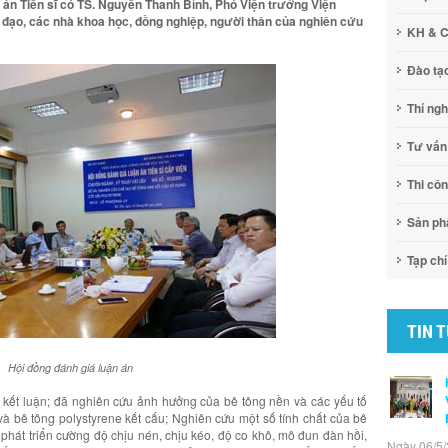
 án Tiến sĩ có TS. Nguyễn Thanh Bình, Phó Viện trưởng Viện
đạo, các nhà khoa học, đồng nghiệp, người thân của nghiên cứu
KH & 
Đào tạ
Thí ng
Tư vấn
Thi cô
Sản p
Tạp chí
TIN 
Hội đồng đánh giá luận án
ết luận; đã nghiên cứu ảnh hưởng của bê tông nền và các yếu tố
và bê tông polystyrene kết cấu; Nghiên cứu một số tính chất của bê
 phát triển cường độ chịu nén, chịu kéo, độ co khô, mô đun đàn hồi,
Ngày 06/5/