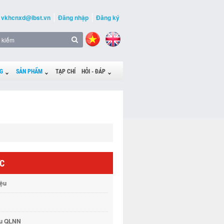
vkhcnxd@ibst.vn
Đăng nhập
Đăng ký
G
SẢN PHẨM
TẠP CHÍ
HỎI - ĐÁP
ỨC
iệu
vụ QLNN