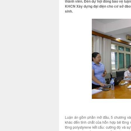
thành viên. Đến dự hội đồng bảo vệ luận
KHCN Xây dựng đại diện cho cơ sở đào 
sinh.
Luận án gồm phần mở đầu, 5 chương và k
khác đến tính chất của hỗn hợp bê tông 
tông polystyrene kết cấu: cường độ và sự