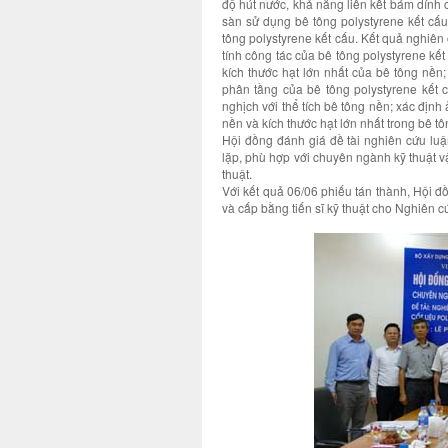
độ hút nước, khả năng liên kết bám dính 
sàn sử dụng bê tông polystyrene kết cấ
tông polystyrene kết cấu. Kết quả nghiên 
tính công tác của bê tông polystyrene kết 
kích thước hạt lớn nhất của bê tông nền;
phân tầng của bê tông polystyrene kết c
nghịch với thể tích bê tông nền; xác địn
nền và kích thước hạt lớn nhất trong bê t
Hội đồng đánh giá đề tài nghiên cứu luận
lặp, phù hợp với chuyên ngành kỹ thuật vậ
thuật.
Với kết quả 06/06 phiếu tán thành, Hội 
và cấp bằng tiến sĩ kỹ thuật cho Nghiên c