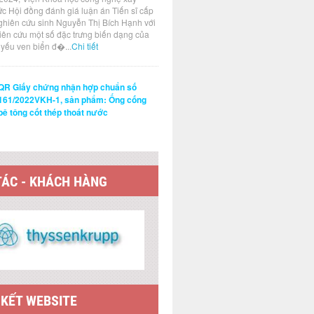
ức Hội đồng đánh giá luận án Tiến sĩ cấp
ghiên cứu sinh Nguyễn Thị Bích Hạnh với
hiên cứu một số đặc trưng biến dạng của
t yếu ven biển đ�...
Chi tiết
QR Giấy chứng nhận hợp chuẩn số
161/2022VKH-1, sản phẩm: Ống cống
bê tông cốt thép thoát nước
TÁC - KHÁCH HÀNG
 KẾT WEBSITE