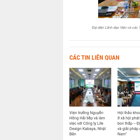
Đại diện Lãnh đạo Viện và các 
CÁC TIN LIÊN QUAN
công
Viện trưởng Nguyễn
Viện trưởng Nguyễn
Hội thảo kho
và Tập
Hồng Hải tiếp và làm
Hồng Hải tiếp và làm
ở xã hội phát
ý kết
việc với Công ty TNHH
việc với Công ty Life
bon thấp – Đ
cứu, phát
Viện thiết kế & nghiên
Design Kabaya, Nhật
và giải pháp 
iêu
cứu kiến trúc Đại học
Bản
Nam”
dựng gỗ
Triết Giang (UAD), Trung