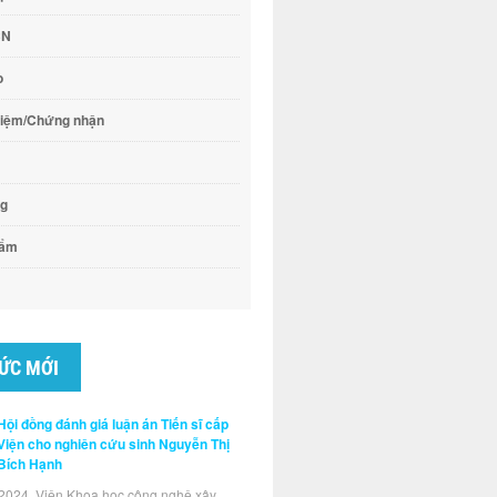
CN
o
hiệm/Chứng nhận
ng
hẩm
TỨC MỚI
Hội đồng đánh giá luận án Tiến sĩ cấp
Viện cho nghiên cứu sinh Nguyễn Thị
Bích Hạnh
2024, Viện Khoa học công nghệ xây