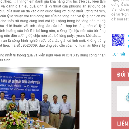
cốt thép…; Thí nghiệm đánh giá khả năng chịu lực trên cấu kiện tấm
dựng tổ ch
u và đánh giá hiệu quả kinh tế kỹ thuật của phương án sử dụng bê
Viện cho n
cứu của luận án đã xác định được rằng với cùng khối lượng thể tích,
đề tài "Ng
cấu tỷ lệ thuận với tính công tác của bê tông nền và tỷ lệ nghịch với
đất loại sé
 cho thấy sử dụng cùng loại cốt liệu nặng trong bê tông nền thì độ
ấu tỷ lệ thuận với tính công tác của hỗn hợp bê tông nền và tỷ lệ
h ảnh hưởng của thể tích bê tông nền, cường độ chịu nén của bê tông
ông nền đến cường độ chịu nén của bê tông polystyrene kết cấu;...
 án là công trình nghiên cứu của tác giả, có tính mới, không trùng
t liệu, mã số : 9520309; đáp ứng yêu cầu của một luận án tiến sĩ kỹ
...
Chi tiết
đồng nhất trí thông qua và kiến nghị Viện KHCN Xây dựng công nhận
ứu sinh.
ĐỐI 
LIÊN