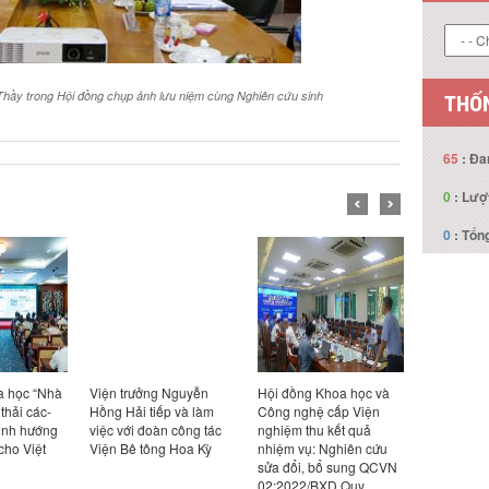
Thầy trong Hội đồng chụp ảnh lưu niệm cùng Nghiên cứu sinh
THỐN
65
: Đa
0
: Lượ
0
: Tổng
a học “Nhà
Viện trưởng Nguyễn
Hội đồng Khoa học và
Hội thảo 
 thải các-
Hồng Hải tiếp và làm
Công nghệ cấp Viện
“Nghiên cứ
ịnh hướng
việc với đoàn công tác
nghiệm thu kết quả
sung QCV
cho Việt
Viện Bê tông Hoa Kỳ
nhiệm vụ: Nghiên cứu
02:2022/
sửa đổi, bổ sung QCVN
chuẩn kỹ t
02:2022/BXD Quy
về Số liệu 