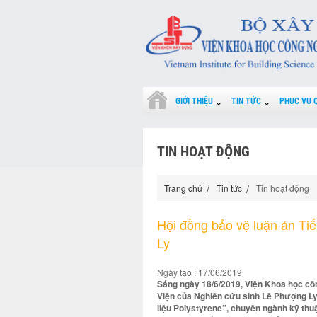
GIỚI THIỆU
TIN TỨC
PHỤC VỤ 
TIN HOẠT ĐỘNG
Trang chủ
Tin tức
Tin hoạt động
Hội đồng bảo vệ luận án Ti
Ly
Ngày tạo : 17/06/2019
Sáng ngày 18/6/2019, Viện Khoa học côn
Viện của Nghiên cứu sinh Lê Phượng Ly 
liệu Polystyrene”, chuyên ngành kỹ thuậ