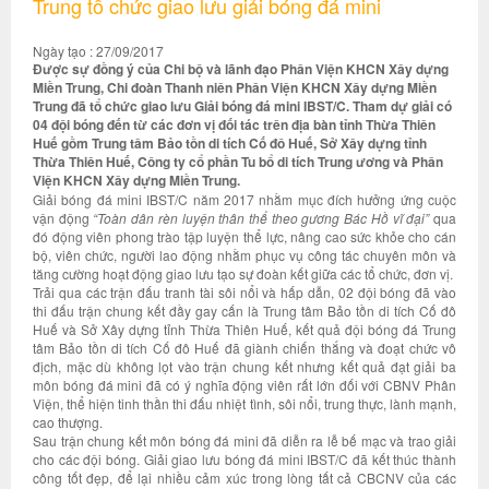
Trung tổ chức giao lưu giải bóng đá mini
Ngày tạo : 27/09/2017
Được sự đồng ý của Chi bộ và lãnh đạo Phân Viện KHCN Xây dựng
Miền Trung, Chi đoàn Thanh niên Phân Viện KHCN Xây dựng Miền
Trung đã tổ chức giao lưu Giải bóng đá mini IBST/C. Tham dự giải có
04 đội bóng đến từ các đơn vị đối tác trên địa bàn tỉnh Thừa Thiên
Huế gồm Trung tâm Bảo tồn di tích Cố đô Huế, Sở Xây dựng tỉnh
Thừa Thiên Huế, Công ty cổ phần Tu bổ di tích Trung ương và Phân
Viện KHCN Xây dựng Miền Trung.
Giải bóng đá mini IBST/C năm 2017 nhằm mục đích hưởng ứng cuộc
vận động
“Toàn dân rèn luyện thân thể theo gương Bác Hồ vĩ đại”
qua
đó động viên phong trào tập luyện thể lực, nâng cao sức khỏe cho cán
bộ, viên chức, người lao động nhằm phục vụ công tác chuyên môn và
tăng cường hoạt động giao lưu tạo sự đoàn kết giữa các tổ chức, đơn vị.
Trải qua các trận đấu tranh tài sôi nổi và hấp dẫn, 02 đội bóng đã vào
thi đấu trận chung kết đầy gay cấn là Trung tâm Bảo tồn di tích Cố đô
Huế và Sở Xây dựng tỉnh Thừa Thiên Huế, kết quả đội bóng đá Trung
tâm Bảo tồn di tích Cố đô Huế đã giành chiến thắng và đoạt chức vô
địch, mặc dù không lọt vào trận chung kết nhưng kết quả đạt giải ba
môn bóng đá mini đã có ý nghĩa động viên rất lớn đối với CBNV Phân
Viện, thể hiện tinh thần thi đấu nhiệt tình, sôi nổi, trung thực, lành mạnh,
cao thượng.
Sau trận chung kết môn bóng đá mini đã diễn ra lễ bế mạc và trao giải
cho các đội bóng. Giải giao lưu bóng đá mini IBST/C đã kết thúc thành
công tốt đẹp, để lại nhiều cảm xúc trong lòng tất cả CBCNV của các