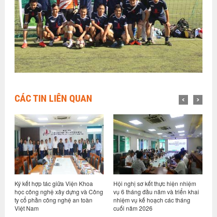
CÁC TIN LIÊN QUAN
ữa Viện Khoa
Hội nghị sơ kết thực hiện nhiệm
Viện Khoa học công nghệ
y dựng và Công
vụ 6 tháng đầu năm và triển khai
dựng và Tập đoàn Trần Đứ
ghệ an toàn
nhiệm vụ kế hoạch các tháng
hợp tác nghiên cứu, phát 
cuối năm 2026
nền tảng tiêu chuẩn cho 
gỗ tại Việt Nam