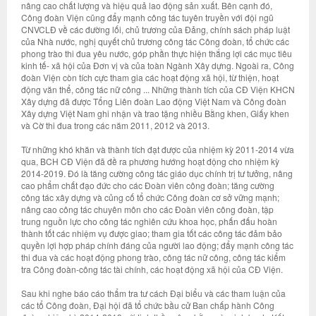
nâng cao chất lượng và hiệu quả lao động sản xuất. Bên cạnh đó,
Công đoàn Viện cũng đẩy mạnh công tác tuyên truyền với đội ngũ
CNVCLĐ về các đường lối, chủ trương của Đảng, chính sách pháp luật
của Nhà nước, nghị quyết chủ trương công tác Công đoàn, tổ chức các
phong trào thi đua yêu nước, góp phần thực hiện thắng lợi các mục tiêu
kinh tế- xã hội của Đơn vị và của toàn Ngành Xây dựng. Ngoài ra, Công
đoàn Viện còn tích cực tham gia các hoạt động xã hội, từ thiện, hoạt
động văn thể, công tác nữ công ... Những thành tích của CĐ Viện KHCN
Xây dựng đã được Tổng Liên đoàn Lao động Việt Nam và Công đoàn
Xây dựng Việt Nam ghi nhận và trao tặng nhiều Bằng khen, Giấy khen
và Cờ thi đua trong các năm 2011, 2012 và 2013.
Từ những khó khăn và thành tích đạt được của nhiệm kỳ 2011-2014 vừa
qua, BCH CĐ Viện đã đề ra phương hướng hoạt động cho nhiệm kỳ
2014-2019. Đó là tăng cường công tác giáo dục chính trị tư tưởng, nâng
cao phẩm chất đạo đức cho các Đoàn viên công đoàn; tăng cường
công tác xây dựng và củng cố tổ chức Công đoàn cơ sở vững mạnh;
nâng cao công tác chuyên môn cho các Đoàn viên công đoàn, tập
trung nguồn lực cho công tác nghiên cứu khoa học, phấn đấu hoàn
thành tốt các nhiệm vụ được giao; tham gia tốt các công tác đảm bảo
quyền lợi hợp pháp chính đáng của người lao động; đẩy mạnh công tác
thi đua và các hoạt động phong trào, công tác nữ công, công tác kiểm
tra Công đoàn-công tác tài chính, các hoạt động xã hội của CĐ Viện.
Sau khi nghe báo cáo thẩm tra tư cách Đại biểu và các tham luận của
các tổ Công đoàn, Đại hội đã tổ chức bầu cử Ban chấp hành Công