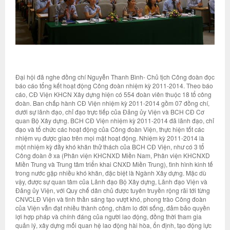
Đại hội đã nghe đồng chí Nguyễn Thanh Bình- Chủ tịch Công đoàn đọc
báo cáo tổng kết hoạt động Công đoàn nhiệm kỳ 2011-2014. Theo báo
cáo, CĐ Viện KHCN Xây dựng hiện có 554 đoàn viên thuộc 18 tổ công
đoàn. Ban chấp hành CĐ Viện nhiệm kỳ 2011-2014 gồm 07 đồng chí,
dưới sự lãnh đạo, chỉ đạo trực tiếp của Đảng ủy Viện và BCH CĐ Cơ
quan Bộ Xây dựng. BCH CĐ Viện nhiệm kỳ 2011-2014 đã lãnh đạo, chỉ
đạo và tổ chức các hoạt động của Công đoàn Viện, thực hiện tốt các
nhiệm vụ được giao trên mọi mặt hoạt động. Nhiệm kỳ 2011-2014 là
một nhiệm kỳ đầy khó khăn thử thách của BCH CĐ Viện, như có 3 tổ
Công đoàn ở xa (Phân viện KHCNXD Miền Nam, Phân viện KHCNXD
Miền Trung và Trung tâm triển khai CNXD Miền Trung), tình hình kinh tế
trong nước gặp nhiều khó khăn, đặc biệt là Ngành Xây dựng. Mặc dù
vậy, được sự quan tâm của Lãnh đạo Bộ Xây dựng, Lãnh đạo Viện và
Đảng ủy Viện, với Quy chế dân chủ được tuyên truyền rộng rãi tới từng
CNVCLĐ Viện và tinh thần sáng tạo vượt khó, phong trào Công đoàn
của Viện vẫn đạt nhiều thành công, chăm lo đời sống, đảm bảo quyền
lợi hợp pháp và chính đáng của người lao động, đồng thời tham gia
quản lý, xây dựng mối quan hệ lao động hài hòa, ổn định, tạo động lực