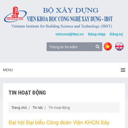
vkhcnxd@ibst.vn
Đăng nhập
Đăng ký
MENU
TIN HOẠT ĐỘNG
Trang chủ
Tin tức
Tin hoạt động
Đại hội Đại biểu Công đoàn Viện KHCN Xây