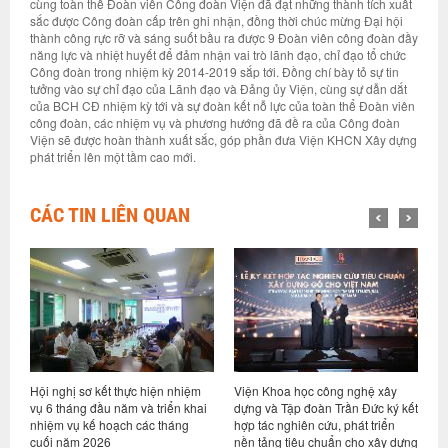
cùng toàn thể Đoàn viên Công đoàn Viện đã đạt những thành tích xuất
sắc được Công đoàn cấp trên ghi nhận, đồng thời chúc mừng Đại hội
thành công rực rỡ và sáng suốt bầu ra được 9 Đoàn viên công đoàn đầy
năng lực và nhiệt huyết để đảm nhận vai trò lãnh đạo, chỉ đạo tổ chức
Công đoàn trong nhiệm kỳ 2014-2019 sắp tới. Đồng chí bày tỏ sự tin
tưởng vào sự chỉ đạo của Lãnh đạo và Đảng ủy Viện, cùng sự dẫn dắt
của BCH CĐ nhiệm kỳ tới và sự đoàn kết nỗ lực của toàn thể Đoàn viên
công đoàn, các nhiệm vụ và phương hướng đã đề ra của Công đoàn
Viện sẽ được hoàn thành xuất sắc, góp phần đưa Viện KHCN Xây dựng
phát triển lên một tầm cao mới.
CÁC TIN LIÊN QUAN
nhiệm
Viện Khoa học công nghệ xây
Viện trưởng Nguyễn Hồng Hải
n khai
dựng và Tập đoàn Trần Đức ký kết
tiếp và làm việc với Công ty
áng
hợp tác nghiên cứu, phát triển
TNHH Viện thiết kế & nghiên cứu
nền tảng tiêu chuẩn cho xây dựng
kiến trúc Đại học Triết Giang