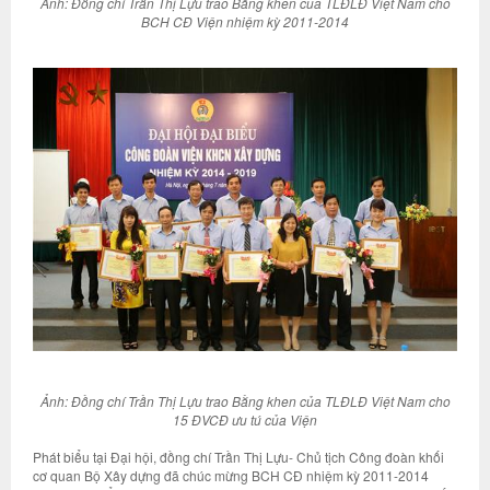
Ảnh: Đồng chí Trần Thị Lựu trao Bằng khen của TLĐLĐ Việt Nam cho
BCH CĐ Viện nhiệm kỳ 2011-2014
Ảnh: Đồng chí Trần Thị Lựu trao Bằng khen của TLĐLĐ Việt Nam cho
15 ĐVCĐ ưu tú của Viện
Phát biểu tại Đại hội, đồng chí Trần Thị Lựu- Chủ tịch Công đoàn khối
cơ quan Bộ Xây dựng đã chúc mừng BCH CĐ nhiệm kỳ 2011-2014