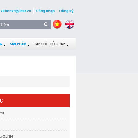
vkhcnxd@ibst.vn
Đăng nhập
Đăng ký
G
SẢN PHẨM
TẠP CHÍ
HỎI - ĐÁP
ỨC
iệu
vụ QLNN