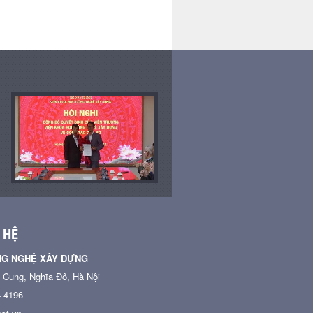
 HỆ
NG NGHỆ XÂY DỰNG
n Cung, Nghĩa Đô, Hà Nội
4 4196