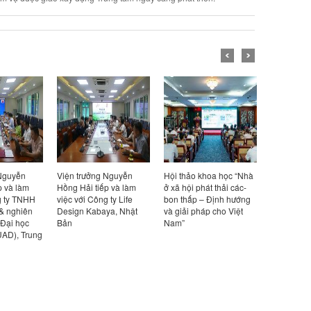
 Nguyễn
Viện trưởng Nguyễn
Hội thảo khoa học “Nhà
Viện trưở
p và làm
Hồng Hải tiếp và làm
ở xã hội phát thải các-
Hồng Hải t
g ty TNHH
việc với Công ty Life
bon thấp – Định hướng
việc với đ
 & nghiên
Design Kabaya, Nhật
và giải pháp cho Việt
Viện Bê t
 Đại học
Bản
Nam”
(UAD), Trung