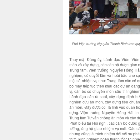
Phó Viện trưởng Nguyễn Thanh Bình trao qu
Thay mặt Đảng ủy, Lãnh đạo Viện, Việ
mòn và xây dựng, các cán bộ được giao n
Trung tâm. Viện trưởng Nguyễn Hồng Hải
nghiệm, có quyết tâm và hoài bão cho sự 
một số nhiệm vụ như: Trung tâm cần có q
bộ máy tiếp tục triển khai các dự án đa
vị, cán bộ có chuyên môn sâu thí nghiệm
Lãnh đạo cần rà soát, xây dựng định hư
nghiên cứu ăn mòn, xây dựng tiêu chuẩn 
ăn mòn. Đây được coi là lĩnh vực quan tr
dựng. Viện trưởng Nguyễn Hồng Hải tin 
Trung tâm Tư vấn chống ăn mòn và xây dự
Phát biểu tại Hội nghị, các cán bộ được 
tưởng, ủng hộ giao nhiệm vụ mới. Các c
nhưng cũng là trách nhiệm đối với sự phát
thức, kinh nghiệm hoàn thành tốt các nhi