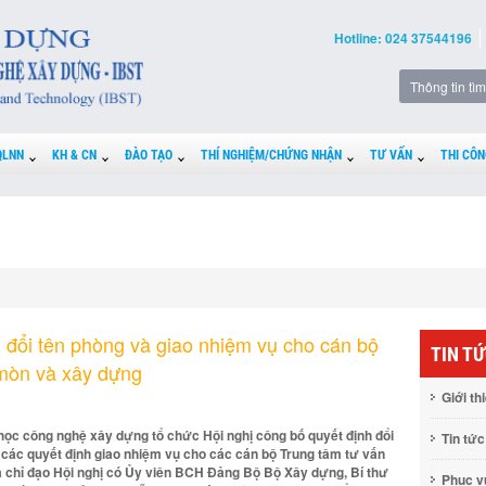
Hotline: 024 37544196
QLNN
KH & CN
ĐÀO TẠO
THÍ NGHIỆM/CHỨNG NHẬN
TƯ VẤN
THI CÔN
 đổi tên phòng và giao nhiệm vụ cho cán bộ
TIN T
 mòn và xây dựng
Giới th
 học công nghệ xây dựng tổ chức Hội nghị công bố quyết định đổi
Tin tức
 các quyết định giao nhiệm vụ cho các cán bộ Trung tâm tư vấn
chỉ đạo Hội nghị có Ủy viên BCH Đảng Bộ Bộ Xây dựng, Bí thư
Phục 