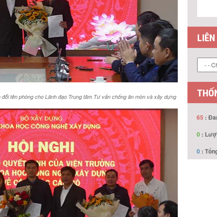
THỐN
65
: Đa
0
: Lượ
h đổi tên phòng cho Lãnh đạo Trung tâm Tư vấn chống ăn mòn và xây dựng
0
: Tổng