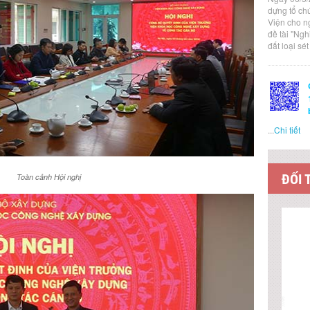
dựng tổ ch
Viện cho n
đề tài "Ng
đất loại sé
...
Chi tiết
ĐỐI 
Toàn cảnh Hội nghị
LIÊN