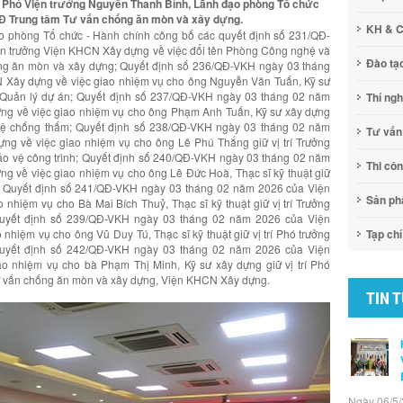
, Phó Viện trưởng Nguyễn Thanh Bình, Lãnh đạo phòng Tổ chức
LĐ Trung tâm Tư vấn chống ăn mòn và xây dựng.
KH & 
 phòng Tổ chức - Hành chính công bố các quyết định số 231/QĐ-
n trưởng Viện KHCN Xây dựng về việc đổi tên Phòng Công nghệ và
Đào tạ
ống ăn mòn và xây dựng; Quyết định số 236/QĐ-VKH ngày 03 tháng
 Xây dựng về việc giao nhiệm vụ cho ông Nguyễn Văn Tuấn, Kỹ sư
g Quản lý dự án; Quyết định số 237/QĐ-VKH ngày 03 tháng 02 năm
Thí ng
ng về việc giao nhiệm vụ cho ông Phạm Anh Tuấn, Kỹ sư xây dựng
ghệ chống thấm; Quyết định số 238/QĐ-VKH ngày 03 tháng 02 năm
Tư vấn
g về việc giao nhiệm vụ cho ông Lê Phú Thắng giữ vị trí Trưởng
o vệ công trình; Quyết định số 240/QĐ-VKH ngày 03 tháng 02 năm
Thi cô
g về việc giao nhiệm vụ cho ông Lê Đức Hoà, Thạc sĩ kỹ thuật giữ
h; Quyết định số 241/QĐ-VKH ngày 03 tháng 02 năm 2026 của Viện
Sản p
nhiệm vụ cho Bà Mai Bích Thuỷ, Thạc sĩ kỹ thuật giữ vị trí Trưởng
yết định số 239/QĐ-VKH ngày 03 tháng 02 năm 2026 của Viện
nhiệm vụ cho ông Vũ Duy Tú, Thạc sĩ kỹ thuật giữ vị trí Phó trưởng
Tạp chí
yết định số 242/QĐ-VKH ngày 03 tháng 02 năm 2026 của Viện
o nhiệm vụ cho bà Phạm Thị Minh, Kỹ sư xây dựng giữ vị trí Phó
ư vấn chống ăn mòn và xây dựng, Viện KHCN Xây dựng.
TIN 
Ngày 06/5/