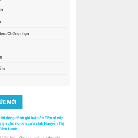
CN
o
hiệm/Chứng nhận
ng
hẩm
TỨC MỚI
Hội đồng đánh giá luận án Tiến sĩ cấp
Viện cho nghiên cứu sinh Nguyễn Thị
Bích Hạnh
2024, Viện Khoa học công nghệ xây