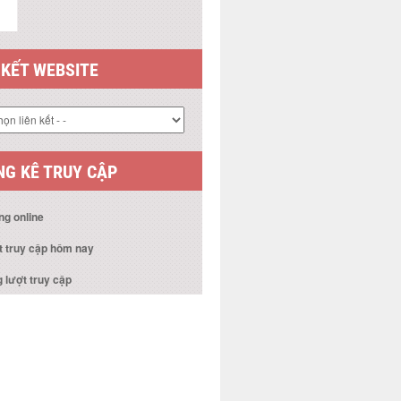
G KÊ TRUY CẬP
ng online
t truy cập hôm nay
 lượt truy cập