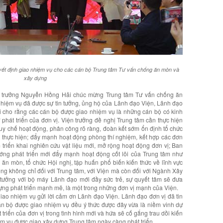
yết định giao nhiệm vụ cho các cán bộ Trung tâm Tư vấn chống ăn mòn và
xây dựng
n trưởng Nguyễn Hồng Hải chúc mừng Trung tâm Tư vấn chống ăn
hiệm vụ đã được sự tin tưởng, ủng hộ của Lãnh đạo Viện, Lãnh đạo
 cho rằng các cán bộ được giao nhiệm vụ là những cán bộ có kinh
phát triển của đơn vị. Viện trưởng đề nghị Trung tâm cần thực hiện
uy chế hoạt động, phân công rõ ràng, đoàn kết sớm ổn định tổ chức
ng thực hiện; đẩy mạnh hoạt động phòng thí nghiệm, kết hợp các đơn
 triển khai nghiên cứu vật liệu mới, mở rộng hoạt động đơn vị; Ban
ớng phát triển mới đẩy mạnh hoạt động cốt lõi của Trung tâm như
ăn mòn, tổ chức Hội nghị, tập huấn phổ biến kiến thức về lĩnh vực
ọng không chỉ đối với Trung tâm, với Viện mà còn đối với Ngành Xây
tưởng với bộ máy Lãnh đạo mới đầy sức trẻ, sự quyết tâm sẽ đưa
ng phát triển mạnh mẽ, là một trong những đơn vị mạnh của Viện.
giao nhiệm vụ gửi lời cảm ơn Lãnh đạo Viện. Lãnh đạo đơn vị đã tin
án bộ được giao nhiệm vụ đều ý thức được đây vừa là niềm vinh dự
 triển của đơn vị trong tình hình mới và hứa sẽ cố gắng trau dồi kiến
ệm vụ được giao xây dựng Trung tâm ngày càng phát triển.