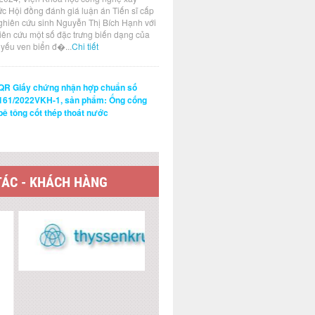
ức Hội đồng đánh giá luận án Tiến sĩ cấp
ghiên cứu sinh Nguyễn Thị Bích Hạnh với
hiên cứu một số đặc trưng biến dạng của
t yếu ven biển đ�...
Chi tiết
QR Giấy chứng nhận hợp chuẩn số
161/2022VKH-1, sản phẩm: Ống cống
bê tông cốt thép thoát nước
TÁC - KHÁCH HÀNG
 KẾT WEBSITE