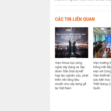
CÁC TIN LIÊN QUAN
giữa Viện
Hội nghị sơ kết thực hiện
Viện Khoa học công
Viện trưởng
 nghệ
nhiệm vụ 6 tháng đầu
nghệ xây dựng và Tập
Hồng Hải tiế
ng ty cổ
năm và triển khai nhiệm
đoàn Trần Đức ký kết
việc với Côn
 an toàn
vụ kế hoạch các tháng
hợp tác nghiên cứu, phát
Viện thiết kế
cuối năm 2026
triển nền tảng tiêu
cứu kiến trúc
chuẩn cho xây dựng gỗ
Triết Giang 
tại Việt Nam
Quốc